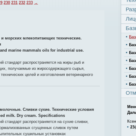
Тех
29
230
231
232
233
→
Раз
Лиц
Баз
Баз
и морских млекопитающих технические.
я
Баз
 and marine mammals oils for industrial use.
Баз
Баз
й стандарт распространяется на жиры рыб и
их, получаемые из жиросодержащего сырья,
Баз
технических целей и изготовления ветеринарного
Баз
Баз
Отм
Мен
молочные. Сливки сухие. Технические условия
Дал
ed milk. Dry cream. Specifications
Ксен
й стандарт распространяется на сухие сливки,
23
ормализованных сгущенных сливок путем
ылительных сушильных установках