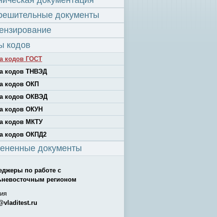
ническая документация
решительные документы
ензирование
ы кодов
а кодов ГОСТ
а кодов ТНВЭД
а кодов ОКП
а кодов ОКВЭД
а кодов ОКУН
а кодов МКТУ
а кодов ОКПД2
ененные документы
еджеры по работе с
ьневосточным регионом
ия
@vladitest.ru