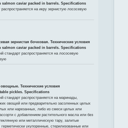
n salmon caviar packed in barrels. Specifications
 распространяется на икру зернистую лососевую
севая зернистая бочковая. Технические условия
n salmon caviar packed in barrels. Specifications
й стандарт распространяется на лососевую
овую
овощные. Технические условия
able pickles. Specifications
й стандарт распространяется на маринады,
ежих овощей или предварительно засоленных целых
елых или нарезанных, либо из смеси целых или
ассорти с добавлением растительного масла или без
теклянную или металлическую тару, залитые
 герметически укупоренные, стерилизованные или