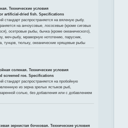
ная. Технические условия
r artificial-dried fish. Specifications
й стандарт распространяется на вяленую рыбу.
раняется на анчоусовые, лососевые (кроме сиговых
ося), осетровые рыбы, бычка (кроме океанического),
оу, меч-рыбу, мраморную нототению, парусник,
ка, тунцов, тюльку, океанические хрящевые рыбы
ойная соленая. Технические условия
ed screened roe. Specifications
й стандарт распространяется на пробойную
овленнную из зерна зрелых ястыков рыб,
варенной солью, без добавления или с добавлением
севая зернистая бочковая. Технические условия