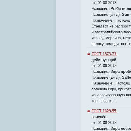
от: 01.08.2013
Название:
Рыба вяле
Название (англ):
Sun o
Назначение:
Настоящи
Стандарт не распрост
и австралийского лос
кильку, марлина, мер
салаку, сельди, снет
ГОСТ 1573-73.
действующий
от: 01.08.2013
Название:
Икра проб
Название (англ):
Salt
Назначение:
Настоящи
соленую икру, пригот
консервированную по
консервантов
ГОСТ 1629-55.
заменён
от: 01.08.2013
Название:
Икра лосо