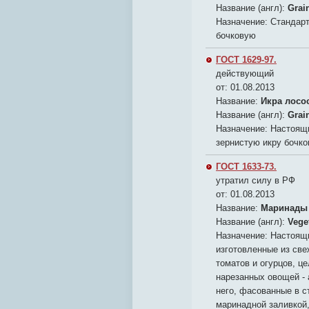
Название (англ):
Grai
Назначение:
Стандарт
бочковую
ГОСТ 1629-97.
действующий
от: 01.08.2013
Название:
Икра лосо
Название (англ):
Grai
Назначение:
Настоящи
зернистую икру бочк
ГОСТ 1633-73.
утратил силу в РФ
от: 01.08.2013
Название:
Маринады 
Название (англ):
Veget
Назначение:
Настоящи
изготовленные из св
томатов и огурцов, ц
нарезанных овощей - 
него, фасованные в с
маринадной заливкой,