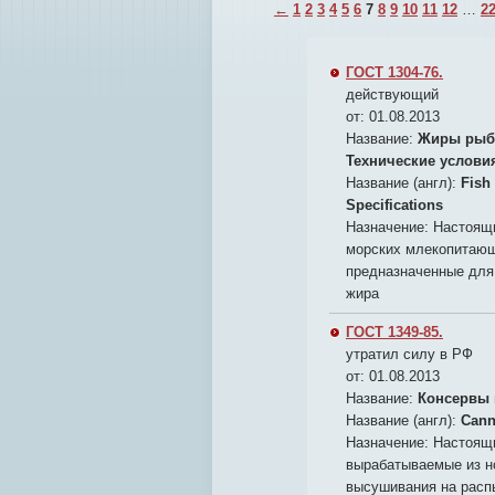
←
1
2
3
4
5
6
7
8
9
10
11
12
…
2
ГОСТ 1304-76.
действующий
от: 01.08.2013
Название:
Жиры рыб 
Технические услови
Название (англ):
Fish
Specifications
Назначение:
Настоящи
морских млекопитающ
предназначенные для 
жира
ГОСТ 1349-85.
утратил силу в РФ
от: 01.08.2013
Название:
Консервы 
Название (англ):
Cann
Назначение:
Настоящи
вырабатываемые из н
высушивания на расп