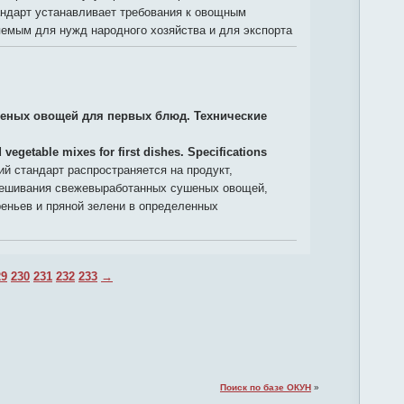
андарт устанавливает требования к овощным
емым для нужд народного хозяйства и для экспорта
еных овощей для первых блюд. Технические
 vegetable mixes for first dishes. Specifications
й стандарт распространяется на продукт,
ешивания свежевыработанных сушеных овощей,
еньев и пряной зелени в определенных
29
230
231
232
233
→
Поиск по базе ОКУН
»