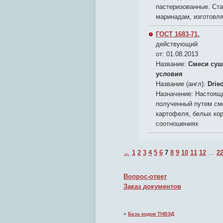
пастеризованные. Ст
маринадам, изготовля
ГОСТ 1683-71.
действующий
от: 01.08.2013
Название:
Смеси суш
условия
Название (англ):
Dried
Назначение:
Настоящи
полученный путем см
картофеля, белых кор
соотношениях
←
1
2
3
4
5
6
7
8
9
10
11
12
…
2
Вопрос-ответ
Заказ документов
«
База кодов ТНВЭД