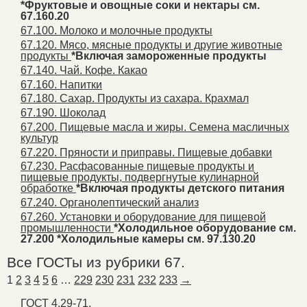
*Фруктовые и овощные соки и нектары см.
67.160.20
67.100. Молоко и молочные продукты
67.120. Мясо, мясные продукты и другие животные
продукты
*Включая замороженные продукты
67.140. Чай. Кофе. Какао
67.160. Напитки
67.180. Сахар. Продукты из сахара. Крахмал
67.190. Шоколад
67.200. Пищевые масла и жиры. Семена масличных
культур
67.220. Пряности и приправы. Пищевые добавки
67.230. Расфасованные пищевые продукты и
пищевые продукты, подвергнутые кулинарной
обработке
*Включая продукты детского питания
67.240. Органолептический анализ
67.260. Установки и оборудование для пищевой
промышленности
*Холодильное оборудование см.
27.200 *Холодильные камеры см. 97.130.20
Все ГОСТы из рубрики 67.
1
2
3
4
5
6
…
229
230
231
232
233
→
ГОСТ 4.29-71.