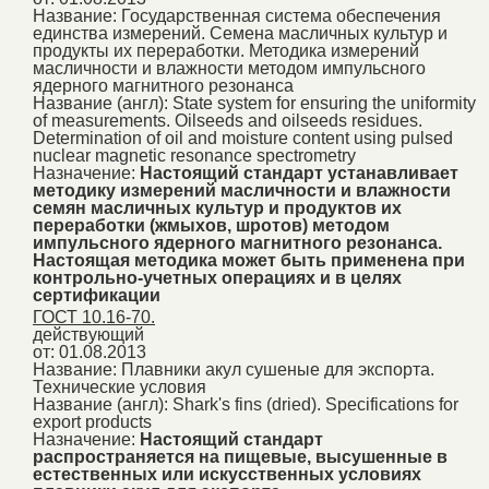
Название:
Государственная система обеспечения
единства измерений. Семена масличных культур и
продукты их переработки. Методика измерений
масличности и влажности методом импульсного
ядерного магнитного резонанса
Название (англ):
State system for ensuring the uniformity
of measurements. Oilseeds and oilseeds residues.
Determination of oil and moisture content using pulsed
nuclear magnetic resonance spectrometry
Назначение:
Настоящий стандарт устанавливает
методику измерений масличности и влажности
семян масличных культур и продуктов их
переработки (жмыхов, шротов) методом
импульсного ядерного магнитного резонанса.
Настоящая методика может быть применена при
контрольно-учетных операциях и в целях
сертификации
ГОСТ 10.16-70.
действующий
от: 01.08.2013
Название:
Плавники акул сушеные для экспорта.
Технические условия
Название (англ):
Shark's fins (dried). Specifications for
export products
Назначение:
Настоящий стандарт
распространяется на пищевые, высушенные в
естественных или искусственных условиях