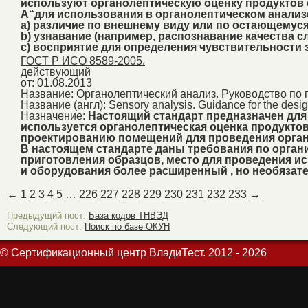
используют органолептическую оценку продуктов 
А“для использования в органолептическом анализе
a) различие по внешнему виду или по остающемуся
b) узнавание (например, распознавание качества 
c) восприятие для определения чувствительности 
ГОСТ Р ИСО 8589-2005.
действующий
от: 01.08.2013
Название:
Органолептический анализ. Руководство по
Название (англ):
Sensory analysis. Guidance for the desig
Назначение:
Настоящий стандарт предназначен для
используется органолептическая оценка продуктов
проектированию помещений для проведения орган
В настоящем стандарте даны требования по орган
приготовления образцов, место для проведения 
и оборудования более расширенный , но необяза
←
1
2
3
4
5
…
226
227
228
229
230
231
232
233
→
Предыдущий пост:
База кодов ТНВЭД
Следующий пост:
Поиск по базе ОКУН
© Сертификационный центр ВладиТест. 2012 - 2026