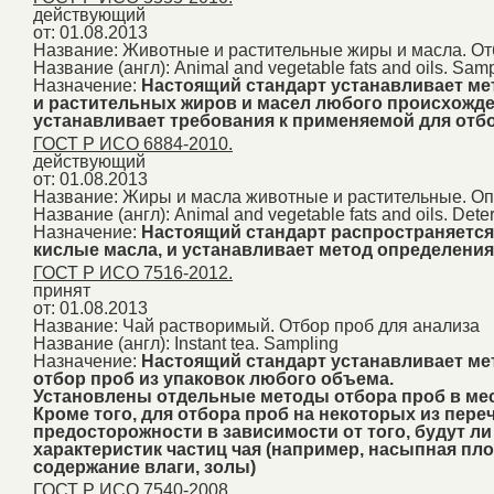
действующий
от: 01.08.2013
Название:
Животные и растительные жиры и масла. От
Название (англ):
Animal and vegetable fats and oils. Sam
Назначение:
Настоящий стандарт устанавливает м
и растительных жиров и масел любого происхожден
устанавливает требования к применяемой для отб
ГОСТ Р ИСО 6884-2010.
действующий
от: 01.08.2013
Название:
Жиры и масла животные и растительные. О
Название (англ):
Animal and vegetable fats and oils. Dete
Назначение:
Настоящий стандарт распространяется
кислые масла, и устанавливает метод определени
ГОСТ Р ИСО 7516-2012.
принят
от: 01.08.2013
Название:
Чай растворимый. Отбор проб для анализа
Название (англ):
Instant tea. Sampling
Назначение:
Настоящий стандарт устанавливает ме
отбор проб из упаковок любого объема.
Установлены отдельные методы отбора проб в мес
Кроме того, для отбора проб на некоторых из пе
предосторожности в зависимости от того, будут 
характеристик частиц чая (например, насыпная пло
содержание влаги, золы)
ГОСТ Р ИСО 7540-2008.