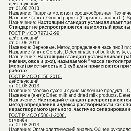
действующий
от: 01.08.2013
Название:
Паприка молотая порошкообразная. Техниче
Название (англ):
Ground paprika (Capsium annuum L.). Sp
Назначение:
Настоящий стандарт устанавливает тр
Стандарт не распространяется на молотый красны
ГОСТ Р ИСО 7971-2-99.
действующий
от: 01.08.2013
Название:
Зерновые. Метод определения насыпной плот
Название (англ):
Cereals. Determination of bulk density, c
Назначение:
Настоящий стандарт устанавливает ра
ячменя, овса и ржи), называемой “масса гектолит
(мерки) вместимостью 1 куб.дм и применяется пр
работах
ГОСТ Р ИСО 8156-2010.
действующий
от: 01.08.2013
Название:
Молоко сухое и сухие молочные продукты. 
Название (англ):
Dried milk and dried milk products. Determ
Назначение:
Настоящий стандарт распространяется
метод определения индекса растворимости как сп
нерастворимого цельного, частично сепарированн
ГОСТ Р ИСО 8586-1-2008.
отменён
от: 01.08.2013
Название:
Органолептический анализ. Общее руководст