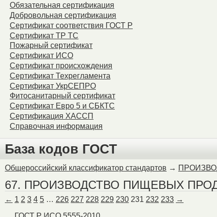
Обязательная сертификация
Warning
: Unknown: Failed
Добровольная сертификация
Сертификат соответствия ГОСТ Р
Please verify that the curr
Сертификат ТР ТС
Пожарный сертификат
session.save_path is corr
Сертификат ИСО
Сертификат происхождения
Unknown
on line
0
Сертификат Техрегламента
Сертификат УкрСЕПРО
Фитосанитарный сертификат
Сертификат Евро 5 и СБКТС
Сертификация ХАССП
Справочная информация
База кодов ГОСТ
Общероссийский классификатор стандартов
→
ПРОИЗВО
67. ПРОИЗВОДСТВО ПИЩЕВЫХ ПРО
←
1
2
3
4
5
…
226
227
228
229
230
231
232
233
→
ГОСТ Р ИСО 5555-2010.