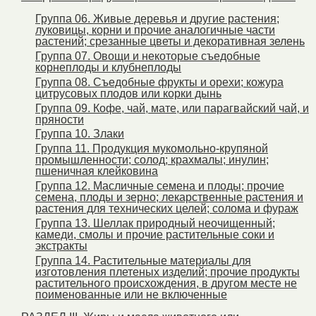
Группа 06. Живые деревья и другие растения;
луковицы, корни и прочие аналогичные части
растений; срезанные цветы и декоративная зелень
Группа 07. Овощи и некоторые съедобные
корнеплоды и клубнеплоды
Группа 08. Съедобные фрукты и орехи; кожура
цитрусовых плодов или корки дынь
Группа 09. Кофе, чай, мате, или парагвайский чай, и
пряности
Группа 10. Злаки
Группа 11. Продукция мукомольно-крупяной
промышленности; солод; крахмалы; инулин;
пшеничная клейковина
Группа 12. Масличные семена и плоды; прочие
семена, плоды и зерно; лекарственные растения и
растения для технических целей; солома и фураж
Группа 13. Шеллак природный неочищенный;
камеди, смолы и прочие растительные соки и
экстракты
Группа 14. Растительные материалы для
изготовления плетеных изделий; прочие продукты
растительного происхождения, в другом месте не
поименованные или не включенные