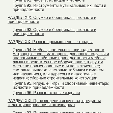
Группа 91. Часы всех видов и их части
Группа 92. Инструменты музыкальные; их части и
принадлежности
РАЗДЕЛ XIX. Оружие и боеприпасы; их части и
принадлежности
Группа 93. Оружие и боеприпасы; их части и
принадлежности
РАЗДЕЛ XX. Разные промышленные товары
Группа 94. Мебель; постельные принадлежности,
матрацы, основы матрацные, диванные подушки и
аналогичные набивные принадлежности мебели;
лампы и осветительное оборудование, в другом
месте не поименованные или не включенные;
световые вывески, световые таблички с именем
или названием, или адресом и аналогичные
изделия; сборные строительные конструкции
Группа 95. Игрушки, игры и спортивный инвентарь;
их части и принадлежности
Группа 96. Разные готовые изделия
РАЗДЕЛ XXI. Произведения искусства, предметы
коллекционирования и антиквариат
Группа 97. Произведения искусства, предметы