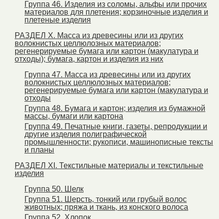
Группа 46. Изделия из соломы, альфы или прочих
материалов для плетения; корзиночные изделия и
плетеные изделия
РАЗДЕЛ X. Масса из древесины или из других
волокнистых целлюлозных материалов;
регенерируемые бумага или картон (макулатура и
отходы); бумага, картон и изделия из них
Группа 47. Масса из древесины или из других
волокнистых целлюлозных материалов;
регенерируемые бумага или картон (макулатура и
отходы
Группа 48. Бумага и картон; изделия из бумажной
массы, бумаги или картона
Группа 49. Печатные книги, газеты, репродукции и
другие изделия полиграфической
промышленности; рукописи, машинописные тексты
и планы
РАЗДЕЛ XI. Текстильные материалы и текстильные
изделия
Группа 50. Шелк
Группа 51. Шерсть, тонкий или грубый волос
животных; пряжа и ткань, из конского волоса
Группа 52. Хлопок