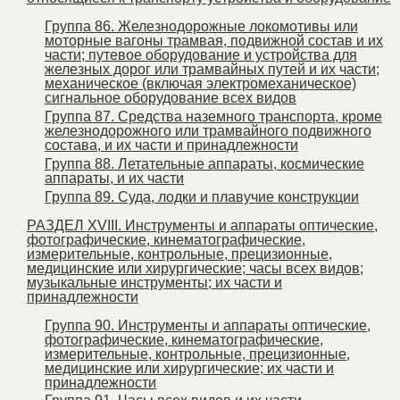
Группа 86. Железнодорожные локомотивы или
моторные вагоны трамвая, подвижной состав и их
части; путевое оборудование и устройства для
железных дорог или трамвайных путей и их части;
механическое (включая электромеханическое)
сигнальное оборудование всех видов
Группа 87. Средства наземного транспорта, кроме
железнодорожного или трамвайного подвижного
состава, и их части и принадлежности
Группа 88. Летательные аппараты, космические
аппараты, и их части
Группа 89. Суда, лодки и плавучие конструкции
РАЗДЕЛ XVIII. Инструменты и аппараты оптические,
фотографические, кинематографические,
измерительные, контрольные, прецизионные,
медицинские или хирургические; часы всех видов;
музыкальные инструменты; их части и
принадлежности
Группа 90. Инструменты и аппараты оптические,
фотографические, кинематографические,
измерительные, контрольные, прецизионные,
медицинские или хирургические; их части и
принадлежности