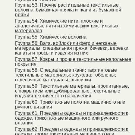
Группа 53. Прочие растительные текстильные
волокна; бумажная пряжа и ткани из бумажной
пряжи
Группа 54. Химические нити; плоские и
аналогичные нити из химических текстильных
материалов
Группа 55. Химические волокна
Группа 56. Вата, войлок или фетр и нетканые
материалы; специальная пряжа; бечевки, веревки,
канаты и тросы и изделия из них
Группа 57. Ковры и прочие текстильные напольные
покрытия
Группа 58. Специальные ткани; тафтинговые
текстильные материалы; кружева; гобелены;
отделочные материалы; вышивки
Группа 59. Текстильные материалы, пропитанные,
с покрытием или дублированные; текстильные
изделия технического назначения
Группа 60. Трикотажные полотна машинного или
ручного вязания
Группа 61. Предметы одежды и принадлежности к
одежде, трикотажные машинного или ручного
вязания
Группа 62. Предметы одежды и принадлежности к
одежде, кроме трикотажных машинного или