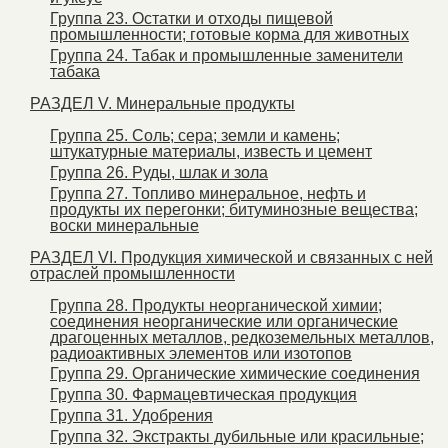
Группа 23. Остатки и отходы пищевой
промышленности; готовые корма для животных
Группа 24. Табак и промышленные заменители
табака
РАЗДЕЛ V. Минеральные продукты
Группа 25. Соль; сера; земли и камень;
штукатурные материалы, известь и цемент
Группа 26. Руды, шлак и зола
Группа 27. Топливо минеральное, нефть и
продукты их перегонки; битуминозные вещества;
воски минеральные
РАЗДЕЛ VI. Продукция химической и связанных с ней
отраслей промышленности
Группа 28. Продукты неорганической химии;
соединения неорганические или органические
драгоценных металлов, редкоземельных металлов,
радиоактивных элементов или изотопов
Группа 29. Органические химические соединения
Группа 30. Фармацевтическая продукция
Группа 31. Удобрения
Группа 32. Экстракты дубильные или красильные;