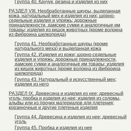
Группа 40. Каучук, резина и изделия из них
РАЗДЕЛ VIII. Hеобработанные шкуры, выделанная
кожа, натуральный мех и изделия из них; шорно-
седельные изделия и упряжь; дорожные
принадлежности, дамские сумки и аналогичные им
товары; изделия из кишок животных (кроме волокна
из фиброина шелкопряда)
Группа 41. Hеобработанные шкуры (кроме
натурального меха) и выделанная кожа
Группа 42. Изделия из кожи; шорно-седельные
изделия и упряжь; дорожные принадлежности,
дамские сумки и аналогичные им товары; изделия
из кишок животных (кроме волокна из фиброина
шелкопряда)
Группа 43. Натуральный и искусственный мех;
изделия из него
РАЗДЕЛ IX. Древесина и изделия из нее; древесный
уголь; пробка и изделия из нее; изделия из соломы,
альфы или из прочих материалов для плетения;
корзиночные и другие плетеные изделия
Группа 44. Древесина и изделия из нее; древесный
уголь
Группа 45. Пробка и изделия из нее