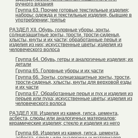
ручного вязания
Группа 63. Прочие готовые текстильные изделия;
наборы; одежда и текстильные изделия, бывшие в
употреблении; тряпье
РАЗДЕЛ ХII. Обувь, головные уборы, зонты,
солнцезащитные зонты, трости, трости-сиденья,
хлысты, кнуты и их части; обработанные перья и
изделия из них; искусственные цветы; изделия из
человеческого волоса
Группа 64. Обувь, гетры и аналогичные изделия; их
детали
Группа 65. Головные уборы и их части
Группа 66. Зонты, солнцезащитные зонты, трости,
трости-сиденья, хлысты, кнуты для верховой езды
и их части
Группа 67. Обработанные перья и пух и изделия из
перьев или пуха; искусственные цветы; изделия из
человеческого волоса
РАЗДЕЛ XIII. Изделия из камня, гипса, цемента,
асбеста, слюды или аналогичных материалов;
керамические изделия; стекло и изделия из него
Группа 68. Изделия из камня, гипса, цемента,
асбеста, слюды или аналогичных материалов