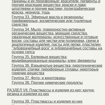
таннины и их производные; красители, пигменты и
прочие красящие вещества; краски и лаки;
шпатлевки и прочие мастики; полиграфическая
краска, чернила, тушь
Группа 33. Эфирные масла и резиноиды;
парфюмерные, косметические или туалетные
средства
Группа 34. Мыло, поверхностно-активные
органические вещества, моющие средства,
смазочные материалы, искусственные и готовые
воски, составы для чистки или полировки, свечи и
аналогичные изделия, пасты для лепки, пластилин,
"зубоврачебный воск" и зубоврачебные составы на
основе гипса
Группа 35. Белковые вещества;
модифицированные крахмалы; клеи; ферменты
Группа 36. Взрывчатые вещества; пиротехнические
изделия; спички; пирофорные сплавы; некоторые
горючие вещества
Группа 37. Фото- и кинотовары
Группа 38. Прочие химические продукты
РАЗДЕЛ VII. Пластмассы и изделия из них; каучук,
резина и изделия из них
Группа 39. Пластмассы и изделия из них