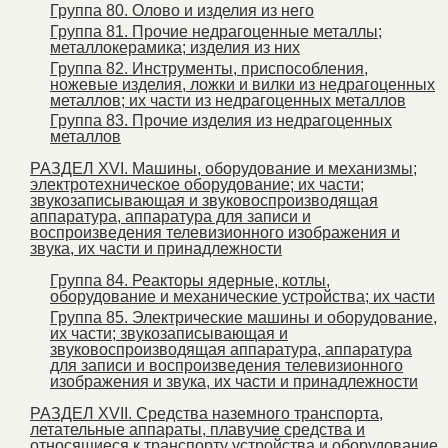
Группа 80. Олово и изделия из него
Группа 81. Прочие недрагоценные металлы;
металлокерамика; изделия из них
Группа 82. Инструменты, приспособления,
ножевые изделия, ложки и вилки из недрагоценных
металлов; их части из недрагоценных металлов
Группа 83. Прочие изделия из недрагоценных
металлов
РАЗДЕЛ XVI. Машины, оборудование и механизмы;
электротехническое оборудование; их части;
звукозаписывающая и звуковоспроизводящая
аппаратура, аппаратура для записи и
воспроизведения телевизионного изображения и
звука, их части и принадлежности
Группа 84. Реакторы ядерные, котлы,
оборудование и механические устройства; их части
Группа 85. Электрические машины и оборудование,
их части; звукозаписывающая и
звуковоспроизводящая аппаратура, аппаратура
для записи и воспроизведения телевизионного
изображения и звука, их части и принадлежности
РАЗДЕЛ XVII. Средства наземного транспорта,
летательные аппараты, плавучие средства и
относящиеся к транспорту устройства и оборудование