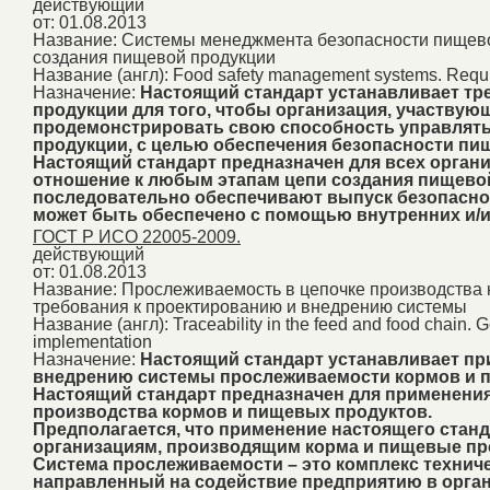
действующий
от: 01.08.2013
Название:
Системы менеджмента безопасности пищевой
создания пищевой продукции
Название (англ):
Food safety management systems. Require
Назначение:
Настоящий стандарт устанавливает тр
продукции для того, чтобы организация, участвую
продемонстрировать свою способность управлят
продукции, с целью обеспечения безопасности пи
Настоящий стандарт предназначен для всех орган
отношение к любым этапам цепи создания пищевой
последовательно обеспечивают выпуск безопасно
может быть обеспечено с помощью внутренних и/
ГОСТ Р ИСО 22005-2009.
действующий
от: 01.08.2013
Название:
Прослеживаемость в цепочке производства
требования к проектированию и внедрению системы
Название (англ):
Traceability in the feed and food chain.
implementation
Назначение:
Настоящий стандарт устанавливает пр
внедрению системы прослеживаемости кормов и п
Настоящий стандарт предназначен для применени
производства кормов и пищевых продуктов.
Предполагается, что применение настоящего станд
организациям, производящим корма и пищевые про
Система прослеживаемости – это комплекс техниче
направленный на содействие предприятию в орган