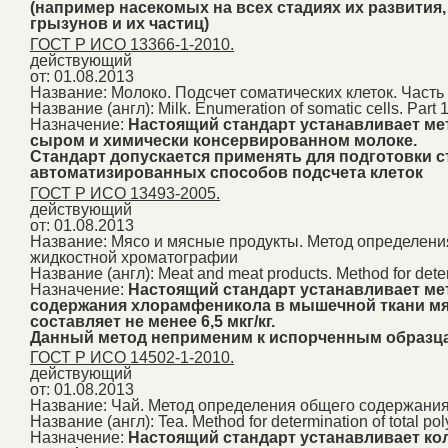
(например насекомых на всех стадиях их развития,
грызунов и их частиц)
ГОСТ Р ИСО 13366-1-2010.
действующий
от: 01.08.2013
Название:
Молоко. Подсчет соматических клеток. Част
Название (англ):
Milk. Enumeration of somatic cells. Part
Назначение:
Настоящий стандарт устанавливает ме
сыром и химически консервированном молоке.
Стандарт допускается применять для подготовки 
автоматизированных способов подсчета клеток
ГОСТ Р ИСО 13493-2005.
действующий
от: 01.08.2013
Название:
Мясо и мясные продукты. Метод определен
жидкостной хроматографии
Название (англ):
Meat and meat products. Method for dete
Назначение:
Настоящий стандарт устанавливает м
содержания хлорамфеникола в мышечной ткани мяс
составляет не менее 6,5 мкг/кг.
Данный метод неприменим к испорченным образц
ГОСТ Р ИСО 14502-1-2010.
действующий
от: 01.08.2013
Название:
Чай. Метод определения общего содержани
Название (англ):
Tea. Method for determination of total po
Назначение:
Настоящий стандарт устанавливает ко