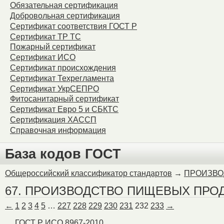
Обязательная сертификация
Warning
: Unknown: Failed
Добровольная сертификация
Сертификат соответствия ГОСТ Р
Please verify that the curr
Сертификат ТР ТС
Пожарный сертификат
session.save_path is corr
Сертификат ИСО
Сертификат происхождения
Unknown
on line
0
Сертификат Техрегламента
Сертификат УкрСЕПРО
Фитосанитарный сертификат
Сертификат Евро 5 и СБКТС
Сертификация ХАССП
Справочная информация
База кодов ГОСТ
Общероссийский классификатор стандартов
→
ПРОИЗВО
67. ПРОИЗВОДСТВО ПИЩЕВЫХ ПРО
←
1
2
3
4
5
…
227
228
229
230
231
232
233
→
ГОСТ Р ИСО 8967-2010.