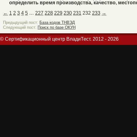
определить время производства, качество, местоп
←
1
2
3
4
5
…
227
228
229
230
231
232
233
→
Предыдущий пост:
База кодов ТНВЭД
Следующий пост:
Поиск по базе ОКУН
© Сертификационный центр ВладиТест. 2012 - 2026