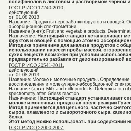
полифенолов в листовом и растворимом черном и з
ГОСТ Р ИСО 17240-2010.
действующий
от: 01.08.2013
Название:
Продукты переработки фруктов и овощей. О
абсорбционной спектрометрии
Название (англ):
Fruit and vegetable products. Determinat
Назначение:
Настоящий стандарт устанавливает ме
фруктов и овощей с помощью атомно-абсорбционной
Методика применима для анализа продуктов с общ
использовании навески пробы массой, оговоренно
сухих веществ возможен при условии использован
предварительно разбавляют деионизированной во
ГОСТ Р ИСО 20541-2011.
действующий
от: 01.08.2013
Название:
Молоко и молочные продукты. Определение
восстановления и молекулярно-абсорбционной спектро
Название (англ):
Milk and milk products. Determination of
spectrometry after. Griess reaction
Назначение:
Настоящий стандарт устанавливает сп
молоке и молочных продуктах после реакции Гри
Метод применяется для цельного, частично снятого
сыров, плавленого и сывороточного сыра, казеино
белка.
Этот метод можно использовать при содержании ни
ГОСТ Р ИСО 22000-2007.