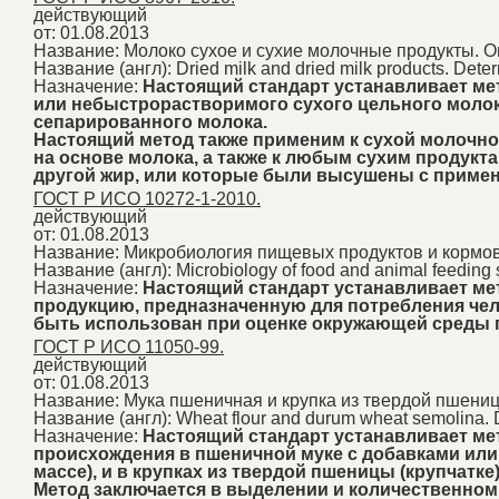
действующий
от: 01.08.2013
Название:
Молоко сухое и сухие молочные продукты. 
Название (англ):
Dried milk and dried milk products. Deter
Назначение:
Настоящий стандарт устанавливает м
или небыстрорастворимого сухого цельного молока
сепарированного молока.
Настоящий метод также применим к сухой молочной
на основе молока, а также к любым сухим продукт
другой жир, или которые были высушены с приме
ГОСТ Р ИСО 10272-1-2010.
действующий
от: 01.08.2013
Название:
Микробиология пищевых продуктов и кормов 
Название (англ):
Microbiology of food and animal feeding s
Назначение:
Настоящий стандарт устанавливает мет
продукцию, предназначенную для потребления че
быть использован при оценке окружающей среды 
ГОСТ Р ИСО 11050-99.
действующий
от: 01.08.2013
Название:
Мука пшеничная и крупка из твердой пшени
Название (англ):
Wheat flour and durum wheat semolina. De
Назначение:
Настоящий стандарт устанавливает ме
происхождения в пшеничной муке с добавками или 
массе), и в крупках из твердой пшеницы (крупчатке)
Метод заключается в выделении и количественном