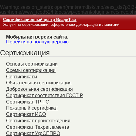
Warning
: session_start(): open(/mnt/ramdisk/tmp/sess_ds7p3i
/usr/home/www_icod52/htdocs/wp-content/plugins/mcc/mcc.ph
Сертификационный центр ВладиТест
Услуги по сертификации, оформлению деклараций и лицензий
Мобильная версия сайта.
Перейти на полную версию
Сертификация
Основы сертификации
Схемы сертификации
Сертификаты
Обязательная сертификация
Добровольная сертификация
Сертификат соответствия ГОСТ Р
Сертификат ТР ТС
Пожарный сертификат
Сертификат ИСО
Сертификат происхождения
Сертификат Техрегламента
Сертификат УкрСЕПРО