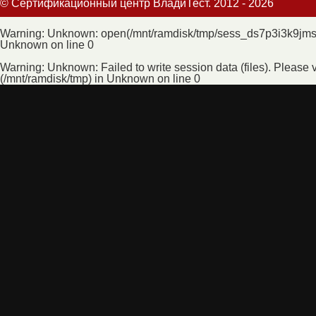
© Сертификационный центр ВладиТест. 2012 - 2026
Warning
: Unknown: open(/mnt/ramdisk/tmp/sess_ds7p3i3k9jmsm
Unknown
on line
0
Warning
: Unknown: Failed to write session data (files). Please v
(/mnt/ramdisk/tmp) in
Unknown
on line
0