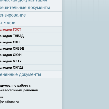
ническая документация
решительные документы
ензирование
ы кодов
а кодов ГОСТ
а кодов ТНВЭД
а кодов ОКП
а кодов ОКВЭД
а кодов ОКУН
а кодов МКТУ
а кодов ОКПД2
ененные документы
еджеры по работе с
ьневосточным регионом
ия
@vladitest.ru