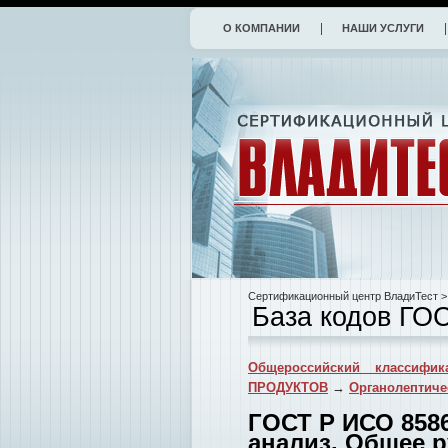
О КОМПАНИИ
НАШИ УСЛУГИ
Сертификационный центр ВладиТест
>
База кодов ГО
Общероссийский классифик
ПРОДУКТОВ
→
Органолептиче
ГОСТ Р ИСО 8586
анализ. Общее р