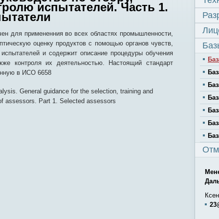
Тех
ролю испытателей. Часть 1.
пытатели
Раз
Лиц
чен для примененния во всех областях промышленности,
птическую оценку продуктов с помощью органов чувств,
Баз
а испытателей и содержит описание процедуры обучения
Баз
акже контроля их деятельностью. Настоящий стандарт
Баз
нную в ИСО 6658
Баз
lysis. General guidance for the selection, training and
Баз
of assessors. Part 1. Selected assessors
Баз
Баз
Баз
Отм
Мен
Дал
Ксен
23