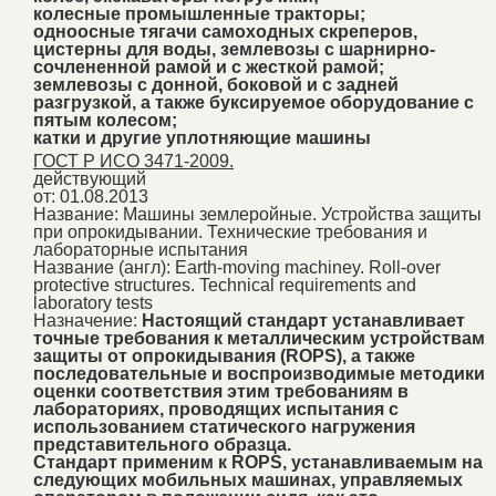
колесные промышленные тракторы;
одноосные тягачи самоходных скреперов,
цистерны для воды, землевозы с шарнирно-
сочлененной рамой и с жесткой рамой;
землевозы с донной, боковой и с задней
разгрузкой, а также буксируемое оборудование с
пятым колесом;
катки и другие уплотняющие машины
ГОСТ Р ИСО 3471-2009.
действующий
от: 01.08.2013
Название:
Машины землеройные. Устройства защиты
при опрокидывании. Технические требования и
лабораторные испытания
Название (англ):
Earth-moving machiney. Roll-over
protective structures. Technical requirements and
laboratory tests
Назначение:
Настоящий стандарт устанавливает
точные требования к металлическим устройствам
защиты от опрокидывания (ROPS), а также
последовательные и воспроизводимые методики
оценки соответствия этим требованиям в
лабораториях, проводящих испытания с
использованием статического нагружения
представительного образца.
Стандарт применим к ROPS, устанавливаемым на
следующих мобильных машинах, управляемых