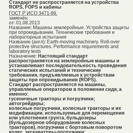
Стандарт не распространяется на устройства
ROPS, FOPS и кабины
ГОСТ Р ИСО 3471-99.
заменён
от: 01.08.2013
Название:
Машины землеройные. Устройства защиты
при опрокидывании. Технические требования и
лабораторные испытания
Название (англ):
Earth-moving machinery. Roll-over
protective structures. Performance requirements and
laboratory tests
Назначение:
Настоящий стандарт
распространяется на землеройные машины и
устанавливает последовательность проведения
статических испытаний и технические
требования, предъявляемые к устройствам
защиты при опрокидывании (ROPS).
Стандарт распространяется на машины,
управляемые оператором в положении сидя, а
именно:
гусеничные тракторы и погрузчики;
автогрейдеры;
колесные погрузчики, колесные тракторы и их
модификации, используемые для перемещения
или уплотнения грунта, бульдозеры
(бульдозерное оборудование колесных
тракторов), погрузчики с бортовым поворотом
колес, экскаваторы-погрузчики;