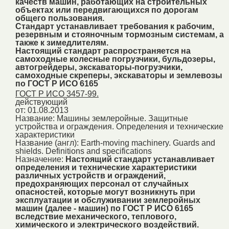
качеств машин, работающих на строительных
объектах или передвигающихся по дорогам
общего пользования.
Стандарт устанавливает требования к рабочим,
резервным и стояночным тормозным системам, а
также к зимедлителям.
Настоящий стандарт распространяется на
самоходные колесные погрузчики, бульдозеры,
автогрейдеры, экскаваторы-погрузчики,
самоходные скреперы, экскаваторы и землевозы
по ГОСТ Р ИСО 6165
ГОСТ Р ИСО 3457-99.
действующий
от: 01.08.2013
Название:
Машины землеройные. Защитные
устройства и ограждения. Определения и технические
характеристики
Название (англ):
Earth-moving machinery. Guards and
shields. Definitions and specifications
Назначение:
Настоящий стандарт устанавливает
определения и технические характеристики
различных устройств и ограждений,
предохраняющих персонал от случайных
опасностей, которые могут возникнуть при
эксплуатации и обслуживании землеройных
машин (далее - машин) по ГОСТ Р ИСО 6165
вследствие механического, теплового,
химического и электрического воздействий.