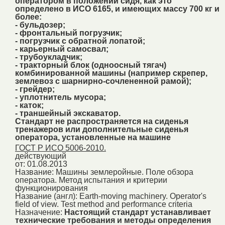
оператором в положении сидя, как это
определено в ИСО 6165, и имеющих массу 700 кг и
более:
- бульдозер;
- фронтальный погрузчик;
- погрузчик с обратной лопатой;
- карьерный самосвал;
- трубоукладчик;
- тракторный блок (одноосный тягач)
комбинированной машины (например скрепер,
землевоз с шарнирно-сочлененной рамой);
- грейдер;
- уплотнитель мусора;
- каток;
- траншейный экскаватор.
Стандарт не распространяется на сиденья
тренажеров или дополнительные сиденья
оператора, установленные на машине
ГОСТ Р ИСО 5006-2010.
действующий
от: 01.08.2013
Название:
Машины землеройные. Поле обзора
оператора. Метод испытания и критерии
функционирования
Название (англ):
Earth-moving machinery. Operator's
field of view. Test method and performance criteria
Назначение:
Настоящий стандарт устанавливает
технические требования и методы определения