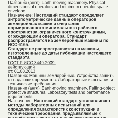
Название (англ):
Earth-moving machinery. Physical
dimensions of operators and minimum operator space
envelope
Назначение:
Настоящий стандарт определяет
антропометрические данные операторов
землеройных машин и очертание
нормированного минимального рабочего
пространства, ограниченного конструкциями,
ограждающими оператора. Стандарт
распространяется на землеройные машины по
ИСО 6165.
Стандарт не распространяется на машины,
изготовленные до даты публикации настоящего
стандарта
ГОСТ Р ИСО 3449-2009.
действующий
от: 01.08.2013
Название:
Машины землеройные. Устройства защиты
от падающих предметов. Лабораторные испытания и
технические требования
Название (англ):
Earth-moving machinery. Falling-object
protective structures. Laboratory tests and performance
requirements
Назначение:
Настоящий стандарт устанавливает
методы лабораторных испытаний для
определения характеристик конструкции и
технические требования, предъявляемые к
устройствам защиты от падающих предметов