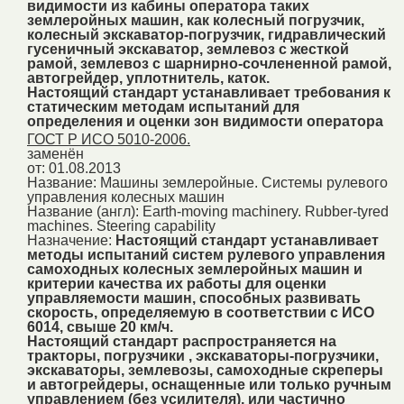
видимости из кабины оператора таких
землеройных машин, как колесный погрузчик,
колесный экскаватор-погрузчик, гидравлический
гусеничный экскаватор, землевоз с жесткой
рамой, землевоз с шарнирно-сочлененной рамой,
автогрейдер, уплотнитель, каток.
Настоящий стандарт устанавливает требования к
статическим методам испытаний для
определения и оценки зон видимости оператора
ГОСТ Р ИСО 5010-2006.
заменён
от: 01.08.2013
Название:
Машины землеройные. Системы рулевого
управления колесных машин
Название (англ):
Earth-moving machinery. Rubber-tyred
machines. Steering capability
Назначение:
Настоящий стандарт устанавливает
методы испытаний систем рулевого управления
самоходных колесных землеройных машин и
критерии качества их работы для оценки
управляемости машин, способных развивать
скорость, определяемую в соответствии с ИСО
6014, свыше 20 км/ч.
Настоящий стандарт распространяется на
тракторы, погрузчики , экскаваторы-погрузчики,
экскаваторы, землевозы, самоходные скреперы
и автогрейдеры, оснащенные или только ручным
управлением (без усилителя), или частично