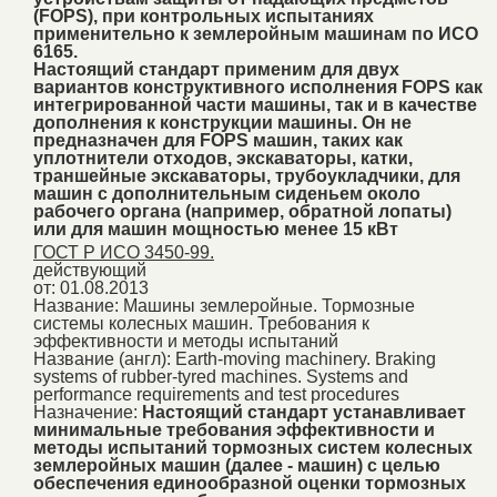
(FOPS), при контрольных испытаниях
применительно к землеройным машинам по ИСО
6165.
Настоящий стандарт применим для двух
вариантов конструктивного исполнения FOPS как
интегрированной части машины, так и в качестве
дополнения к конструкции машины. Он не
предназначен для FOPS машин, таких как
уплотнители отходов, экскаваторы, катки,
траншейные экскаваторы, трубоукладчики, для
машин с дополнительным сиденьем около
рабочего органа (например, обратной лопаты)
или для машин мощностью менее 15 кВт
ГОСТ Р ИСО 3450-99.
действующий
от: 01.08.2013
Название:
Машины землеройные. Тормозные
системы колесных машин. Требования к
эффективности и методы испытаний
Название (англ):
Earth-moving machinery. Braking
systems of rubber-tyred machines. Systems and
performance requirements and test procedures
Назначение:
Настоящий стандарт устанавливает
минимальные требования эффективности и
методы испытаний тормозных систем колесных
землеройных машин (далее - машин) с целью
обеспечения единообразной оценки тормозных