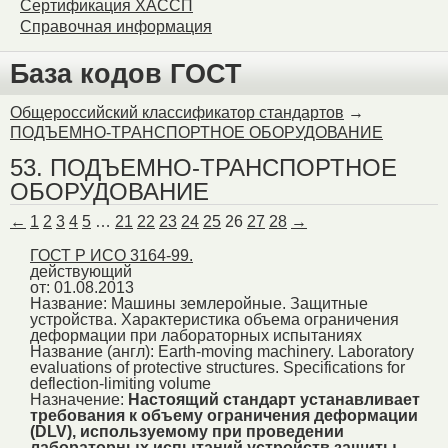
Сертификация ХАССП
Справочная информация
База кодов ГОСТ
Общероссийский классификатор стандартов
→
ПОДЪЕМНО-ТРАНСПОРТНОЕ ОБОРУДОВАНИЕ
53. ПОДЪЕМНО-ТРАНСПОРТНОЕ
ОБОРУДОВАНИЕ
←
1
2
3
4
5
…
21
22
23
24
25
26
27
28
→
ГОСТ Р ИСО 3164-99.
действующий
от: 01.08.2013
Название:
Машины землеройные. Защитные
устройства. Характеристика объема ограничения
деформации при лабораторных испытаниях
Название (англ):
Earth-moving machinery. Laboratory
evaluations of protective structures. Specifications for
deflection-limiting volume
Назначение:
Настоящий стандарт устанавливает
требования к объему ограничения деформации
(DLV), используемому при проведении
лабораторных испытаний устройств защиты