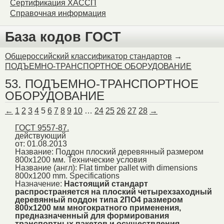
Сертификация ХАССП
Справочная информация
База кодов ГОСТ
Общероссийский классификатор стандартов
→
ПОДЪЕМНО-ТРАНСПОРТНОЕ ОБОРУДОВАНИЕ
53. ПОДЪЕМНО-ТРАНСПОРТНОЕ
ОБОРУДОВАНИЕ
←
1
2
3
4
5
6
7
8
9
10
…
24
25
26
27
28
→
ГОСТ 9557-87.
действующий
от: 01.08.2013
Название:
Поддон плоский деревянный размером
800х1200 мм. Технические условия
Название (англ):
Flat timber pallet with dimensions
800x1200 mm. Specifications
Назначение:
Настоящий стандарт
распространяется на плоский четырехзаходный
деревянный поддон типа 2ПО4 размером
800х1200 мм многократного применения,
предназначенный для формирования
транспортных пакетов и осуществления