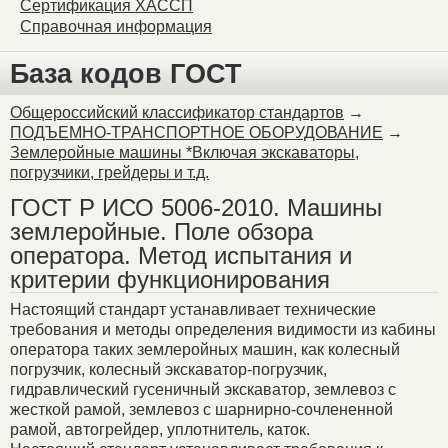
Сертификация ХАССП
Справочная информация
База кодов ГОСТ
Общероссийский классификатор стандартов
→
ПОДЪЕМНО-ТРАНСПОРТНОЕ ОБОРУДОВАНИЕ
→
Землеройные машины *Включая экскаваторы,
погрузчики, грейдеры и т.д.
ГОСТ Р ИСО 5006-2010. Машины
землеройные. Поле обзора
оператора. Метод испытания и
критерии функционирования
Настоящий стандарт устанавливает технические
требования и методы определения видимости из кабины
оператора таких землеройных машин, как колесный
погрузчик, колесный экскаватор-погрузчик,
гидравлический гусеничный экскаватор, землевоз с
жесткой рамой, землевоз с шарнирно-сочлененной
рамой, автогрейдер, уплотнитель, каток.