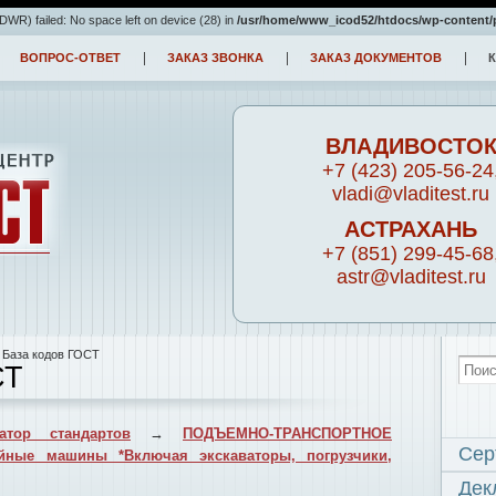
R) failed: No space left on device (28) in
/usr/home/www_icod52/htdocs/wp-content/
ВОПРОС-ОТВЕТ
ЗАКАЗ ЗВОНКА
ЗАКАЗ ДОКУМЕНТОВ
ВЛАДИВОСТО
+7 (423) 205-56-24
vladi@vladitest.ru
АСТРАХАНЬ
+7 (851) 299-45-68
astr@vladitest.ru
 База кодов ГОСТ
СТ
атор стандартов
→
ПОДЪЕМНО-ТРАНСПОРТНОЕ
Сер
йные машины *Включая экскаваторы, погрузчики,
Дек