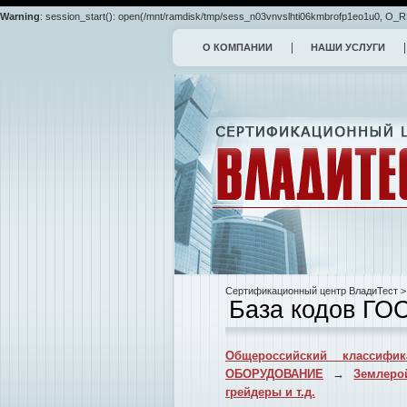
Warning
: session_start(): open(/mnt/ramdisk/tmp/sess_n03vnvslhti06kmbrofp1eo1u0, O_RDW
О КОМПАНИИ
НАШИ УСЛУГИ
Сертификационный центр ВладиТест
>
База кодов ГО
Общероссийский классифик
ОБОРУДОВАНИЕ
→
Землеро
грейдеры и т.д.