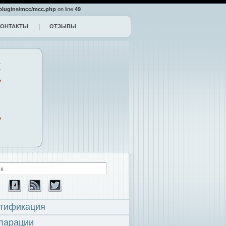
plugins/mcc/mcc.php
on line
49
КОНТАКТЫ
ОТЗЫВЫ
К
,
,
тификация
ларации