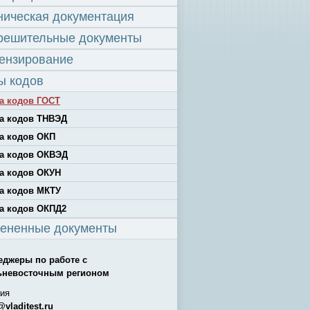
ническая документация
решительные документы
ензирование
ы кодов
а кодов ГОСТ
а кодов ТНВЭД
а кодов ОКП
а кодов ОКВЭД
а кодов ОКУН
а кодов МКТУ
а кодов ОКПД2
ененные документы
еджеры по работе с
ьневосточным регионом
ия
@vladitest.ru