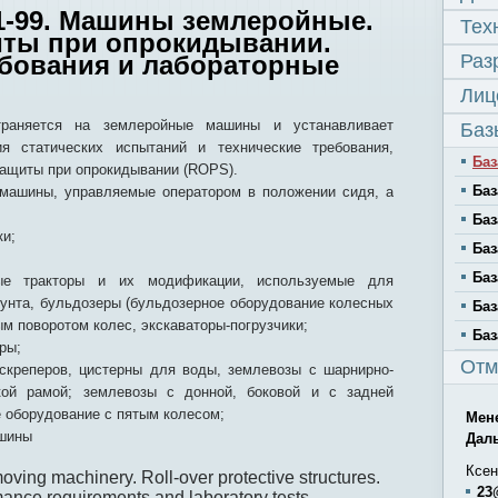
1-99. Машины землеройные.
Тех
иты при опрокидывании.
ебования и лабораторные
Раз
Лиц
траняется на землеройные машины и устанавливает
Баз
ия статических испытаний и технические требования,
Баз
защиты при опрокидывании (ROPS).
Баз
 машины, управляемые оператором в положении сидя, а
Баз
ки;
Баз
Баз
ные тракторы и их модификации, используемые для
унта, бульдозеры (бульдозерное оборудование колесных
Баз
ым поворотом колес, экскаваторы-погрузчики;
Баз
ры;
Отм
скреперов, цистерны для воды, землевозы с шарнирно-
ой рамой; землевозы с донной, боковой и с задней
е оборудование с пятым колесом;
Мен
ашины
Дал
Ксен
oving machinery. Roll-over protective structures.
23
ance requirements and laboratory tests