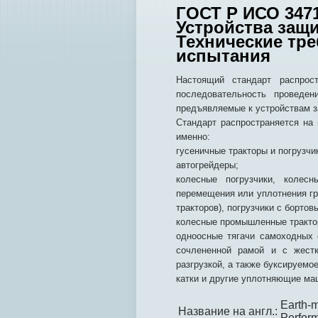
ГОСТ Р ИСО 347
Устройства защ
Технические тр
испытания
Настоящий стандарт распрос
последовательность проведен
предъявляемые к устройствам 
Стандарт распространяется на
именно:
гусеничные тракторы и погрузчи
автогрейдеры;
колесные погрузчики, колес
перемещения или уплотнения гр
тракторов), погрузчики с бортов
колесные промышленные тракто
одноосные тягачи самоходных 
сочлененной рамой и с жестк
разгрузкой, а также буксируемо
катки и другие уплотняющие м
Earth-m
Название на англ.:
Perform