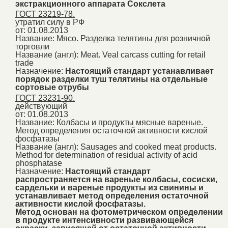
экстракционного аппарата Сокслета
ГОСТ 23219-78.
утратил силу в РФ
от: 01.08.2013
Название:
Мясо. Разделка телятины для розничной
торговли
Название (англ):
Meat. Veal carcass cutting for retail
trade
Назначение:
Настоящий стандарт устанавливает
порядок разделки туш телятины на отдельные
сортовые отрубы
ГОСТ 23231-90.
действующий
от: 01.08.2013
Название:
Колбасы и продукты мясные вареные.
Метод определения остаточной активности кислой
фосфатазы
Название (англ):
Sausages and cooked meat products.
Method for determination of residual activity of acid
phosphatase
Назначение:
Настоящий стандарт
распространяется на вареные колбасы, сосиски,
сардельки и вареные продукты из свинины и
устанавливает метод определения остаточной
активности кислой фосфатазы.
Метод основан на фотометрическом определении
в продукте интенсивности развивающейся