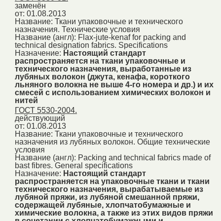
заменён
от: 01.08.2013
Название:
Ткани упаковочные и технического
назначения. Технические условия
Название (англ):
Flax-jute-kenaf for packing and
technical designation fabrics. Specifications
Назначение:
Настоящий стандарт
распространяется на ткани упаковочные и
технического назначения, выработанные из
лубяных волокон (джута, кенафа, короткого
льняного волокна не выше 4-го номера и др.) и их
смесей с использованием химических волокон и
нитей
ГОСТ 5530-2004.
действующий
от: 01.08.2013
Название:
Ткани упаковочные и технического
назначения из лубяных волокон. Общие технические
условия
Название (англ):
Packing and technical fabrics made of
bast fibres. General specifications
Назначение:
Настоящий стандарт
распространяется на упаковочные ткани и ткани
технического назначения, вырабатываемые из
лубяной пряжи, из лубяной смешанной пряжи,
содержащей лубяные, хлопчатобумажные и
химические волокна, а также из этих видов пряжи
в сочетании с хлопчатобумажными и