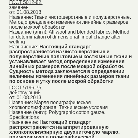
ГОСТ 5012-82.
заменён
от: 01.08.2013
Название:
Ткани чистошерстяные и полушерстяные.
Метод определения изменения линейных размеров
после мокрой обработки
Название (англ):
All wool and blended fabrics. Method
for determination of dimensional lineal change after
wetting
Назначение:
Настоящий стандарт
распространяется на чистошерстяные и
полушерстяные пальтовые и костюмные ткани и
устанавливает метод определения изменения
линейных размеров после мокрой обработки.
Сущность метода заключается в определении
величины изменения линейных размеров ткани
по основе и утку после мокрой обработки
ГОСТ 5196-75.
действующий
от: 01.08.2013
Название:
Марля полиграфическая
хлопкополиэфирная. Технические условия
Название (англ):
Polygraphic cotton gauze.
Specifcations
Назначение:
Настоящий стандарт
распространяется на аппретированную
хлопкополиэфирную двухниточную марлю,
применяемую в полиграфической