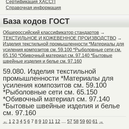
Сертификация ХАССП
Справочная информация
База кодов ГОСТ
Общероссийский классификатор стандартов
→
ТЕКСТИЛЬНОЕ И КОЖЕВЕННОЕ ПРОИЗВОДСТВО
→
Изделия текстильной промышленности *Материалы для
усиления композитов см. 59.100 *Рыболовные сети см.
65.150 *Обивочный материал см. 97.140 *Бытовые
швейные изделия и белье см. 97.160
59.080. Изделия текстильной
промышленности *Материалы для
усиления композитов см. 59.100
*Рыболовные сети см. 65.150
*Обивочный материал см. 97.140
*Бытовые швейные изделия и белье
см. 97.160
←
1
2
3
4
5
6
7
8
9
10
11
12
…
57
58
59
60
61
→