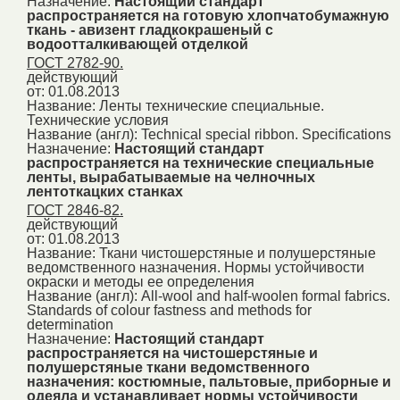
Назначение:
Настоящий стандарт
распространяется на готовую хлопчатобумажную
ткань - авизент гладкокрашеный с
водоотталкивающей отделкой
ГОСТ 2782-90.
действующий
от: 01.08.2013
Название:
Ленты технические специальные.
Технические условия
Название (англ):
Technical special ribbon. Specifications
Назначение:
Настоящий стандарт
распространяется на технические специальные
ленты, вырабатываемые на челночных
лентоткацких станках
ГОСТ 2846-82.
действующий
от: 01.08.2013
Название:
Ткани чистошерстяные и полушерстяные
ведомственного назначения. Нормы устойчивости
окраски и методы ее определения
Название (англ):
All-wool and half-woolen formal fabrics.
Standards of colour fastness and methods for
determination
Назначение:
Настоящий стандарт
распространяется на чистошерстяные и
полушерстяные ткани ведомственного
назначения: костюмные, пальтовые, приборные и
одеяла и устанавливает нормы устойчивости