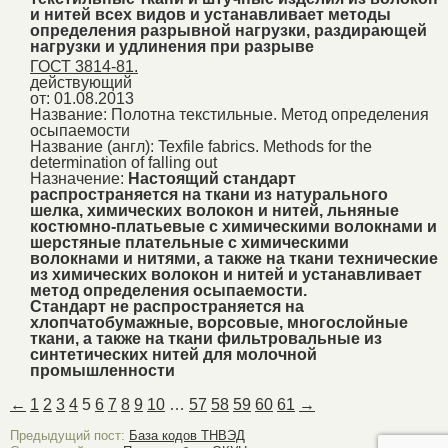
и нитей всех видов и устанавливает методы
определения разрывной нагрузки, раздирающей
нагрузки и удлинения при разрыве
ГОСТ 3814-81.
действующий
от: 01.08.2013
Название:
Полотна текстильные. Метод определения
осыпаемости
Название (англ):
Texfile fabrics. Methods for the
determination of falling out
Назначение:
Настоящий стандарт
распространяется на ткани из натурального
шелка, химических волокон и нитей, льняные
костюмно-платьевые с химическими волокнами и
шерстяные плательные с химическими
волокнами и нитями, а также на ткани технические
из химических волокон и нитей и устанавливает
метод определения осыпаемости.
Стандарт не распространяется на
хлопчатобумажные, ворсовые, многослойные
ткани, а также на ткани фильтровальные из
синтетических нитей для молочной
промышленности
←
1
2
3
4
5
6
7
8
9
10
…
57
58
59
60
61
→
Предыдущий пост:
База кодов ТНВЭД