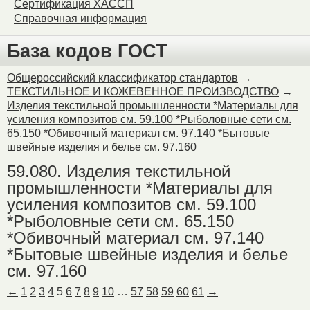
Сертификация ХАССП
Справочная информация
База кодов ГОСТ
Общероссийский классификатор стандартов
→
ТЕКСТИЛЬНОЕ И КОЖЕВЕННОЕ ПРОИЗВОДСТВО
→
Изделия текстильной промышленности *Материалы для
усиления композитов см. 59.100 *Рыболовные сети см.
65.150 *Обивочный материал см. 97.140 *Бытовые
швейные изделия и белье см. 97.160
59.080. Изделия текстильной
промышленности *Материалы для
усиления композитов см. 59.100
*Рыболовные сети см. 65.150
*Обивочный материал см. 97.140
*Бытовые швейные изделия и белье
см. 97.160
←
1
2
3
4
5
6
7
8
9
10
…
57
58
59
60
61
→