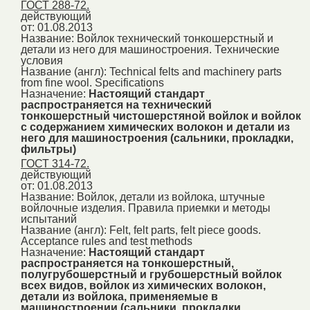
ГОСТ 288-72.
действующий
от: 01.08.2013
Название:
Войлок технический тонкошерстный и
детали из него для машиностроения. Технические
условия
Название (англ):
Technical felts and machinery parts
from fine wool. Specifications
Назначение:
Настоящий стандарт
распространяется на технический
тонкошерстный чистошерстяной войлок и войлок
с содержанием химических волокон и детали из
него для машиностроения (сальники, прокладки,
фильтры)
ГОСТ 314-72.
действующий
от: 01.08.2013
Название:
Войлок, детали из войлока, штучные
войлочные изделия. Правила приемки и методы
испытаний
Название (англ):
Felt, felt parts, felt piece goods.
Acceptance rules and test methods
Назначение:
Настоящий стандарт
распространяется на тонкошерстный,
полугрубошерстный и грубошерстный войлок
всех видов, войлок из химических волокон,
детали из войлока, применяемые в
машиностроении (сальники, прокладки,