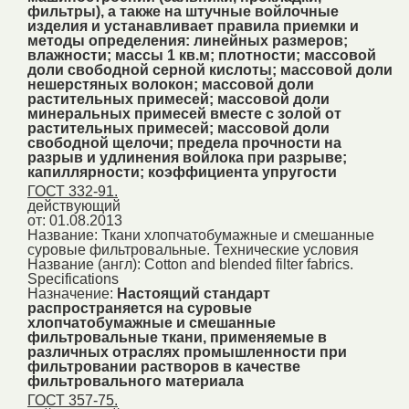
фильтры), а также на штучные войлочные
изделия и устанавливает правила приемки и
методы определения: линейных размеров;
влажности; массы 1 кв.м; плотности; массовой
доли свободной серной кислоты; массовой доли
нешерстяных волокон; массовой доли
растительных примесей; массовой доли
минеральных примесей вместе с золой от
растительных примесей; массовой доли
свободной щелочи; предела прочности на
разрыв и удлинения войлока при разрыве;
капиллярности; коэффициента упругости
ГОСТ 332-91.
действующий
от: 01.08.2013
Название:
Ткани хлопчатобумажные и смешанные
суровые фильтровальные. Технические условия
Название (англ):
Cotton and blended filter fabrics.
Specifications
Назначение:
Настоящий стандарт
распространяется на суровые
хлопчатобумажные и смешанные
фильтровальные ткани, применяемые в
различных отраслях промышленности при
фильтровании растворов в качестве
фильтровального материала
ГОСТ 357-75.