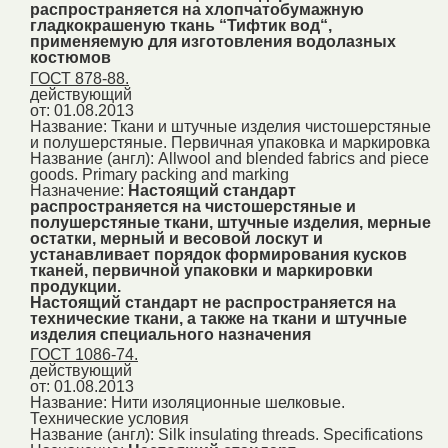
распространяется на хлопчатобумажную
гладкокрашеную ткань “Тифтик вод“,
применяемую для изготовления водолазных
костюмов
ГОСТ 878-88.
действующий
от: 01.08.2013
Название:
Ткани и штучные изделия чистошерстяные
и полушерстяные. Первичная упаковка и маркировка
Название (англ):
Allwool and blended fabrics and piece
goods. Primary packing and marking
Назначение:
Настоящий стандарт
распространяется на чистошерстяные и
полушерстяные ткани, штучные изделия, мерные
остатки, мерный и весовой лоскут и
устанавливает порядок формирования кусков
тканей, первичной упаковки и маркировки
продукции.
Настоящий стандарт не распространяется на
технические ткани, а также на ткани и штучные
изделия специального назначения
ГОСТ 1086-74.
действующий
от: 01.08.2013
Название:
Нити изоляционные шелковые.
Технические условия
Название (англ):
Silk insulating threads. Specifications