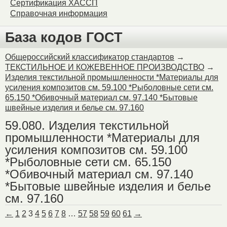
Сертификация ХАССП
Справочная информация
База кодов ГОСТ
Общероссийский классификатор стандартов
→
ТЕКСТИЛЬНОЕ И КОЖЕВЕННОЕ ПРОИЗВОДСТВО
→
Изделия текстильной промышленности *Материалы для
усиления композитов см. 59.100 *Рыболовные сети см.
65.150 *Обивочный материал см. 97.140 *Бытовые
швейные изделия и белье см. 97.160
59.080. Изделия текстильной
промышленности *Материалы для
усиления композитов см. 59.100
*Рыболовные сети см. 65.150
*Обивочный материал см. 97.140
*Бытовые швейные изделия и белье
см. 97.160
←
1
2
3
4
5
6
7
8
…
57
58
59
60
61
→