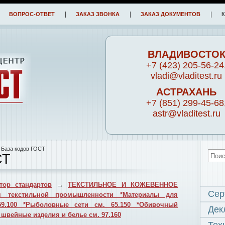
ВОПРОС-ОТВЕТ
ЗАКАЗ ЗВОНКА
ЗАКАЗ ДОКУМЕНТОВ
ВЛАДИВОСТО
+7 (423) 205-56-24
vladi@vladitest.ru
АСТРАХАНЬ
+7 (851) 299-45-68
astr@vladitest.ru
 База кодов ГОСТ
СТ
тор стандартов
→
ТЕКСТИЛЬНОЕ И КОЖЕВЕННОЕ
Сер
я текстильной промышленности *Материалы для
59.100 *Рыболовные сети см. 65.150 *Обивочный
Дек
 швейные изделия и белье см. 97.160