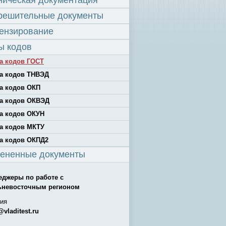
ническая документация
решительные документы
ензирование
ы кодов
а кодов ГОСТ
а кодов ТНВЭД
а кодов ОКП
а кодов ОКВЭД
а кодов ОКУН
а кодов МКТУ
а кодов ОКПД2
ененные документы
еджеры по работе с
ьневосточным регионом
ия
@vladitest.ru