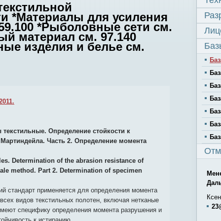
Тех
 текстильной
 *Материалы для усиления
Раз
59.100 *Рыболовные сети см.
Лиц
ый материал см. 97.140
ые изделия и белье см.
Баз
Баз
Баз
Баз
Баз
2011.
Баз
Баз
 текстильные. Определение стойкости к
Баз
Мартиндейла. Часть 2. Определение момента
Отм
les. Determination of the abrasion resistance of
dale method. Part 2. Determination of specimen
Мен
Дал
й стандарт применяется для определения момента
Ксен
всех видов текстильных полотен, включая нетканые
23
имеют специфику определения момента разрушения и
тойчивость к истиранию