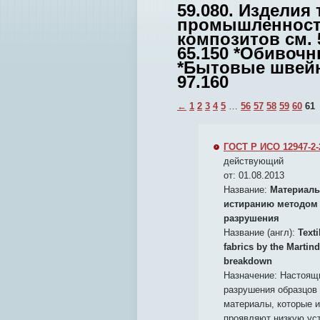
59.080. Изделия
промышленности
композитов см. 
65.150 *Обивочн
*Бытовые швейн
97.160
←
1
2
3
4
5
…
56
57
58
59
60
61
ГОСТ Р ИСО 12947-2-
действующий
от: 01.08.2013
Название:
Материалы
истиранию методом 
разрушения
Название (англ):
Texti
fabrics by the Martin
breakdown
Назначение:
Настоящи
разрушения образцов 
материалы, которые 
проявляют низкую ус