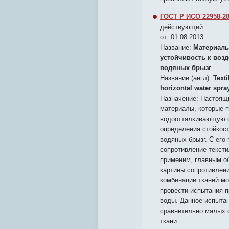
ГОСТ Р ИСО 22958-20
действующий
от: 01.08.2013
Название:
Материалы
устойчивость к воз
водяных брызг
Название (англ):
Texti
horizontal water spra
Назначение:
Настоящи
материалы, которые 
водоотталкивающую о
определения стойкост
водяных брызг. С его
сопротивление текст
применим, главным о
картины сопротивлен
комбинации тканей м
провести испытания п
воды. Данное испыта
сравнительно малых 
ткани