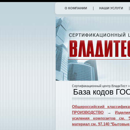
О КОМПАНИИ
НАШИ УСЛУГИ
Сертификационный центр ВладиТест
>
База кодов ГО
Общероссийский классифика
ПРОИЗВОДСТВО
→
Издели
усиления композитов см. 
материал см. 97.140 *Бытовые