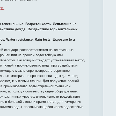
11.
 текстильные. Водостойкость. Испытания на
действию дождя. Воздействие горизонтальных
les. Water resistance. Rain tests. Exposure to a
y
й стандарт распространяется на текстильные
прошли или не прошли водостойкую или
бработку. Настоящий стандарт устанавливает метод
и тканей к проникновению воды при воздействии
 помощью можно спрогнозировать вероятное
ильных материалов проникновению дождя. Метод
бразом, к бытовым тканям. Для получения полной
ия проникновению воды отдельной ткани или
ожно, используя соответствующее оборудование,
ри различных уровнях интенсивности воздействия
ние в большей степени применяется для измерения
объемов воды, просачивающейся через водостойкие