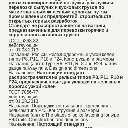
для механизированной погрузки, разгрузки и
перевозки сыпучих и кусковых грузов по
магистральным железным дорогам, путям
промышленных предприятий, строительств,
открытых горных разработок.
Стандарт не распространяется на вагоны,
предназначенные для перевозки горячих и
коррозионно-активных грузов
ГОСТ 6368-82.
действующий
от: 01.08.2013
Название:
Рельсы железнодорожные узкой колеи
типов Р8, Р11, Р18 и Р24. Конструкция и размеры
Название (англ):
Type R8, R11, R18 and R24 narrow-
gauge railway rails. Design and dimensions
Назначение:
Настоящий стандарт
распространяется на рельсы типов Р8, Р11, Р18 и
Р24, предназначенные для укладки на железных
дорогах узкой колеи
ГОСТ 7056-77.
действующий
от: 01.08.2013
Название:
Подкладки костыльного скрепления к
рельсам типа Р43. Конструкция и размеры
Название (англ):
The plates of spike fastening for type
Р43 rails. Construction and dimensions
Назначение:
Настоящий стандарт