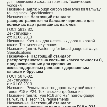
для подвижного состава трамвая. Технические
условия
Название (англ):
Rough carbon steel tyres for tramway
rolling stock. Specifications
Назначение:
Настоящий стандарт
распространяется на бандажи черновые для
колесных пар трамвайных вагонов
ГОСТ 5812-82.
действующий
от: 01.08.2013
Название:
Костыли для железных дорог широкой
колеи. Технические условия
Название (англ):
Fastening for broad gauge railways.
Specifications
Назначение:
Настоящий стандарт
распространяется на костыли класса точности С,
предназначенные для крепления
железнодорожных рельсов к деревянным
шпалам и брусьям
ГОСТ 5876-82.
действующий
от: 01.08.2013
Название:
Рельсы железнодорожные узкой колеи
типов Р18 и Р24. Технические требования
Название (англ):
Type R18 and R24 narrow-gauge
railway rails. Technical requirements
Назначение:
Настоящий стандарт
распространяется на рельсы типов Р18 и Р24,