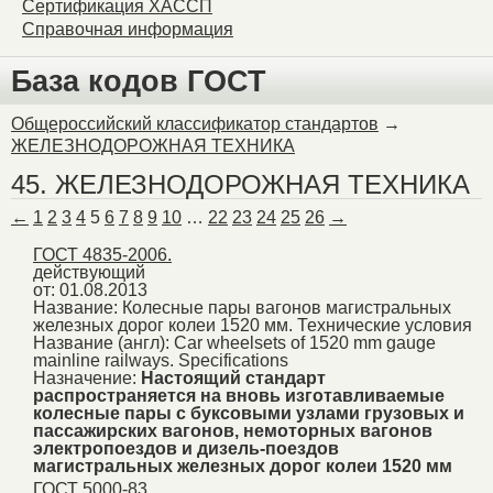
Сертификация ХАССП
Справочная информация
База кодов ГОСТ
Общероссийский классификатор стандартов
→
ЖЕЛЕЗНОДОРОЖНАЯ ТЕХНИКА
45. ЖЕЛЕЗНОДОРОЖНАЯ ТЕХНИКА
←
1
2
3
4
5
6
7
8
9
10
…
22
23
24
25
26
→
ГОСТ 4835-2006.
действующий
от: 01.08.2013
Название:
Колесные пары вагонов магистральных
железных дорог колеи 1520 мм. Технические условия
Название (англ):
Car wheelsets of 1520 mm gauge
mainline railways. Specifications
Назначение:
Настоящий стандарт
распространяется на вновь изготавливаемые
колесные пары с буксовыми узлами грузовых и
пассажирских вагонов, немоторных вагонов
электропоездов и дизель-поездов
магистральных железных дорог колеи 1520 мм
ГОСТ 5000-83.