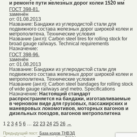
и ремонте пути железных дорог колеи 1520 мм
ГОСТ 398-81.
заменён
от: 01.08.2013
Название:
Бандажи из углеродистой стали для
подвижного состава железных дорог широкой колеи и
метрополитена. Технические условия
Название (англ):
Carbon steel tires for rolling stock for
broad gauge railways. Technical requirements
Назначение:
ГОСТ 398-96.
заменён
от: 01.08.2013
Название:
Бандажи из углеродистой стали для
подвижного состава железных дорог широкой колеи и
метрополитена. Технические условия
Название (англ):
Carbon steel bandages for rolling stock
of wide gauge railways and metro. Specifications
Назначение:
Настоящий стандарт
распространяется на бандажи, изготавливаемые
в черновом виде для грузовых, пассажирских и
маневровых локомотивов, моторных вагонов и
дизельных поездов, вагонов метрополитена
1
2
3
4
5
6
…
22
23
24
25
26
→
Предыдущий пост:
База кодов ТНВЭД