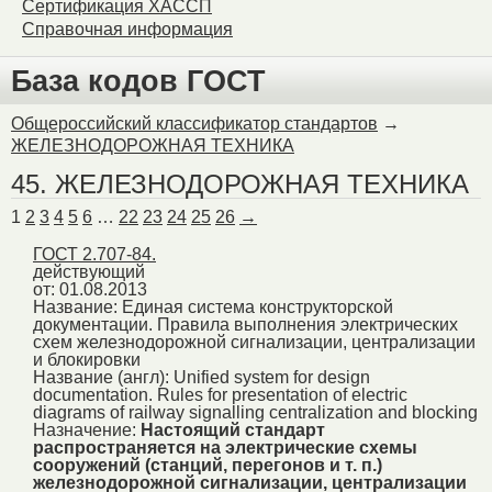
Сертификация ХАССП
Справочная информация
База кодов ГОСТ
Общероссийский классификатор стандартов
→
ЖЕЛЕЗНОДОРОЖНАЯ ТЕХНИКА
45. ЖЕЛЕЗНОДОРОЖНАЯ ТЕХНИКА
1
2
3
4
5
6
…
22
23
24
25
26
→
ГОСТ 2.707-84.
действующий
от: 01.08.2013
Название:
Единая система конструкторской
документации. Правила выполнения электрических
схем железнодорожной сигнализации, централизации
и блокировки
Название (англ):
Unified system for design
documentation. Rules for presentation of electric
diagrams of railway signalling centralization and blocking
Назначение:
Настоящий стандарт
распространяется на электрические схемы
сооружений (станций, перегонов и т. п.)
железнодорожной сигнализации, централизации