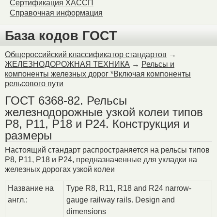
Сертификация ХАССП
Справочная информация
База кодов ГОСТ
Общероссийский классификатор стандартов
→
ЖЕЛЕЗНОДОРОЖНАЯ ТЕХНИКА
→
Рельсы и
компоненты железных дорог *Включая компоненты
рельсового пути
ГОСТ 6368-82. Рельсы
железнодорожные узкой колеи типов
Р8, Р11, Р18 и Р24. Конструкция и
размеры
Настоящий стандарт распространяется на рельсы типов
Р8, Р11, Р18 и Р24, предназначенные для укладки на
железных дорогах узкой колеи
Название на
Type R8, R11, R18 and R24 narrow-
англ.:
gauge railway rails. Design and
dimensions