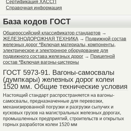
Сертификация ХАССП
Справочная информация
База кодов ГОСТ
Общероссийский классификатор стандартов
→
ЖЕЛЕЗНОДОРОЖНАЯ ТЕХНИКА
→
Подвижной состав
железных дорог *Включая материалы, компоненты,
электрическое и электронное оборудование для
подвижного состава железных дорог
→
Прицепной
состав *Включая вагоны-цистерны
ГОСТ 5973-91. Вагоны-самосвалы
(думпкары) железных дорог колеи
1520 мм. Общие технические условия
Настоящий стандарт распространяется на вагоны-
самосвалы, предназначенные для перевозки,
механизированной погрузки и разгрузки сыпучих и
кусковых грузов на магистральных железных дорогах,
промышленных предприятий, строительств и открытых
горных разработок колеи 1520 мм