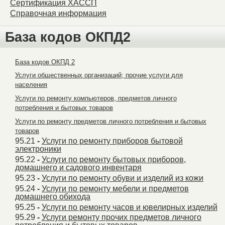
Сертификация ХАССП
Справочная информация
База кодов ОКПД2
База кодов ОКПД 2
Услуги общественных организаций; прочие услуги для
населения
Услуги по ремонту компьютеров, предметов личного
потребления и бытовых товаров
Услуги по ремонту предметов личного потребления и бытовых
товаров
95.21
-
Услуги по ремонту приборов бытовой
электроники
95.22
-
Услуги по ремонту бытовых приборов,
домашнего и садового инвентаря
95.23
-
Услуги по ремонту обуви и изделий из кожи
95.24
-
Услуги по ремонту мебели и предметов
домашнего обихода
95.25
-
Услуги по ремонту часов и ювелирных изделий
95.29
-
Услуги ремонту прочих предметов личного