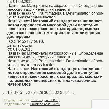
от: 01.08.2013
Название:
Материалы лакокрасочные. Определение
массовой доли нелетучих веществ
Название (англ):
Paint materials. Determination of non-
volatile-matter mass fraction
Назначение:
Настоящий стандарт устанавливает
метод определения массовой доли нелетучих
веществ в лакокрасочных материалах, смолах
для лакокрасочных материалов и полимерных
дисперсиях
ГОСТ Р 52487-2010.
действующий
от: 01.08.2013
Название:
Материалы лакокрасочные. Определение
массовой доли нелетучих веществ
Название (англ):
Paint materials. Determination of non-
volatile-matter mass fraction
Назначение:
Настоящий стандарт устанавливает
метод определения массовой доли нелетучих
веществ в лакокрасочных материалах, смолах и
полимерных дисперсиях для лакокрасочных
материалов
←
1
2
3
4
5
…
27
28
29
30
31
32
33
34
→
Предыдущий пост:
База кодов ТНВЭД
Следующий пост:
Поиск по базе ОКУН