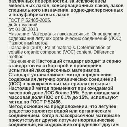
различных поверхностей, за исключением
мебельных лаков, консервационных лаков, лаков
специального назначения, водно-дисперсионных
и полуфабрикатных лаков
ГОСТ Р 52485-2005.
действующий
от: 01.08.2013
Название:
Материалы лакокрасочные. Определение
содержания летучих органических соединений (ЛОС).
Разностный метод
Название (англ):
Paint materials. Determination of
volatile organic compound (VOC) content. Difference
method
Назначение:
Настоящий стандарт входит в серию
стандартов на отбор проб и проведение
испытаний лакокрасочных материалов.
Стандарт устанавливает метод определения
содержания летучих органических соединений
(ЛОС) в лакокрасочных материалах и сырье.
Настоящий метод применяют при ожидаемой
массовой доле ЛОС более 15%. Если ожидаемая
массовая доля ЛОС от 0,1% до 15%, используют
метод по ГОСТ Р 52486.
Метод основан на предположении, что летучее
вещество является водой или органическим
соединением. Когда в лакокрасочном материале
присутствуют другие летучие неорганические
соединения, их содержание определяют другим