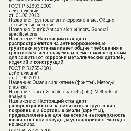
ГОСТ Р 51693-2000.
действующий
от: 01.08.2013
Название:
Грунтовки антикоррозионные. Общие
технические условия
Название (англ):
Anticorrision primers. General
specifications
Назначение:
Настоящий стандарт
распространяется на антикоррозионные
грунтовки и устанавливает общие требования к
грунтовкам, используемым в системах покрытий
для защиты от коррозии металлических деталей,
изделий и конструкций
ГОСТ Р 51755-2001.
действующий
от: 01.08.2013
Название:
Эмали силикатные (фритты). Методы
анализа
Название (англ):
Silicate enamels (frits). Methods of
analysis
Назначение:
Настоящий стандарт
распространяется на силикатные грунтовые,
покровные и бортовые эмали (фритты),
предназначенные для нанесения на поверхность
хозяйственной посуды, и устанавливает методы
их анализа
ГОСТ Р 52020-2003.