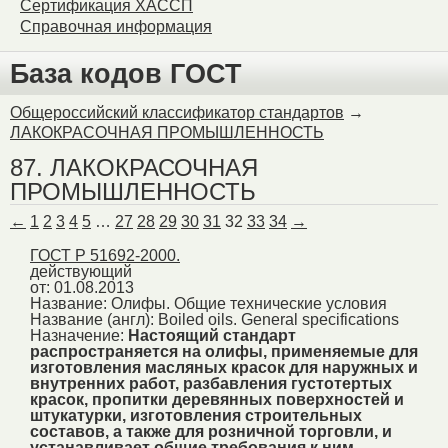
Сертификация ХАССП
Справочная информация
База кодов ГОСТ
Общероссийский классификатор стандартов
→
ЛАКОКРАСОЧНАЯ ПРОМЫШЛЕННОСТЬ
87. ЛАКОКРАСОЧНАЯ
ПРОМЫШЛЕННОСТЬ
←
1
2
3
4
5
…
27
28
29
30
31
32
33
34
→
ГОСТ Р 51692-2000.
действующий
от: 01.08.2013
Название:
Олифы. Общие технические условия
Название (англ):
Boiled oils. General specifications
Назначение:
Настоящий стандарт
распространяется на олифы, применяемые для
изготовления масляных красок для наружных и
внутренних работ, разбавления густотертых
красок, пропитки деревянных поверхностей и
штукатурки, изготовления строительных
составов, а также для розничной торговли, и
устанавливает общие требования к ним