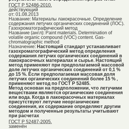
ГОСТ Р 52486-2010.
действующий
от: 01.08.2013
Название:
Материалы лакокрасочные. Определение
содержания летучих органических соединений (ЛОС).
Газохроматографический метод
Название (англ):
Paint materials. Determination of
volatile organic compound (VOC) content. Gas-
chromatographic method
Назначение:
Настоящий стандарт устанавливает
газохроматографический метод определения
содержания летучих органических соединений в
лакокрасочных материалах и сырье. Настоящий
метод применяют при предполагаемой массовой
доле летучих органических соединений от 0,1 %
до 15 %. Если предполагаемая массовая доля
летучих органических соединений более 15 % ,
применяют метод по ГОСТ Р 52485.
Метод основан на предположении, что летучими
веществами являются органические соединения
или вода. Когда в лакокрасочных материалах
присутствуют летучие неорганические
соединения, их содержание определяют другим
методом и полученные результаты учитывают
при расчетах
ГОСТ Р 52487-2005.
заменён