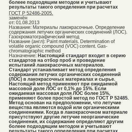
болеее подходящим методом и учитывают
результаты такого определения при расчетах
ГОСТ Р 52486-2005.
заменён
от: 01.08.2013
Название:
Материалы лакокрасочные. Определение
содержания летучих органических соединений (ЛОС).
Газохроматографический метод
Название (англ):
Paint materials. Determination of
volatile organic compound (VOC) content. Gas-
chromatographic method
Назначение:
Настоящий стандарт входит в серию
стандартов на отбор проб и проведение
испытаний лакокрасочных материалов.
Стандарт устанавливает метод определения
содержания летучих органических соединений
(ЛОС) в лакокрасочных материалах и сырье.
Настоящий метод применяют при ожидаемой
массовой доле ЛОС от 0,1% до 15%. Если
ожидаемая массовая доля ЛОС более 15%,
применяют более простой метод по ГОСТ Р 52485.
Метод основан на предположении, что летучие
вещества являются водой или органическими
соединениями. Когда в лакокрасочном материале
присутствуют другие летучие неорганические
соединения, их содержание определяют другим
болеее подходящим методом и учитывают
результаты такого определения при расчетах