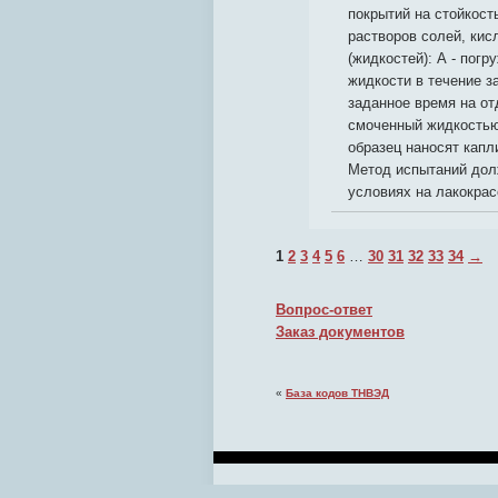
покрытий на стойкост
растворов солей, кис
(жидкостей): А - пог
жидкости в течение за
заданное время на о
смоченный жидкостью;
образец наносят капл
Метод испытаний долж
условиях на лакокра
1
2
3
4
5
6
…
30
31
32
33
34
→
Вопрос-ответ
Заказ документов
«
База кодов ТНВЭД