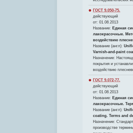
ГОСТ 9.050-75.
действующий
от: 01.08.2013
Название:
Единая си
лакокрасочные. Мет
воздействию плесне
Название (англ):
Unif
Varnish-and-paint coa
Назначение:
Настоящи
покрытия и устанавли
воздействию плеснев
ГОСТ 9.072-77.
действующий
от: 01.08.2013
Название:
Единая си
лакокрасочные. Тер
Название (англ):
Unif
coating. Terms and de
Назначение:
Стандарт
производстве термин