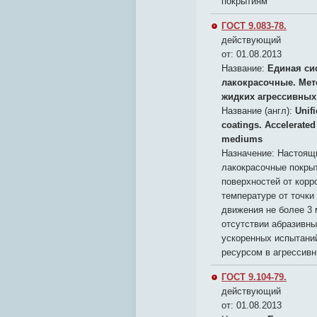
покрытиям
ГОСТ 9.083-78.
действующий
от: 01.08.2013
Название:
Единая си
лакокрасочные. Мет
жидких агрессивных
Название (англ):
Unif
coatings. Accelerated 
mediums
Назначение:
Настоящи
лакокрасочные покры
поверхностей от корр
температуре от точки
движения не более 3 м
отсутствии абразивны
ускоренных испытани
ресурсом в агрессив
ГОСТ 9.104-79.
действующий
от: 01.08.2013