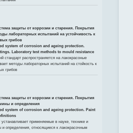
стема защиты от коррозии и старения. Покрытия
оды лабораторных испытаний на устойчивость к
вых грибов
ied system of corrosion and ageing protection.
tings. Laboratory test methods to mould resistance
й стандарт распространяется на лакокрасоные
вает методы лабораторных испытаний на стойкость к
ых грибов
стема защиты от коррозии и старения. Покрытия
мины и определения
ied system of corrosion and ageing protection. Paint
finitions
 устанавливает применяемые в науке, технике и
ы и определения, относящиеся к лакокрасочным