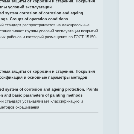
стема защиты от коррозии и старения. Покрытия
ппы условий эксплуатации
ied system corrosion of corrosion and ageing
tings. Croups of operation conditions
й стандарт распространяется на лакокрасочные
станавливает группы условий эксплуатации покрытий
их районов и категорий размещения по ГОСТ 15150-
стема защиты от коррозии и старения. Покрытия
ссификация и основные параметры методов
ied system of corrosion and ageing protection. Paints
ion and basic parameters of painting methods
й стандарт устанавливает классификацию и
методов окрашивания