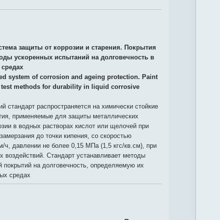
стема защиты от коррозии и старения. Покрытия
оды ускоренных испытаний на долговечность в
 средах
ied system of corrosion and ageing protection. Paint
test methods for durability in liquid corrosive
й стандарт распространяется на химически стойкие
тия, применяемые для защиты металлических
озии в водных растворах кислот или щелочей при
 замерзания до точки кипения, со скоростью
/ч, давлении не более 0,15 МПа (1,5 кгс/кв.см), при
х воздействий. Стандарт устанавливает методы
й покрытий на долговечность, определяемую их
ных средах