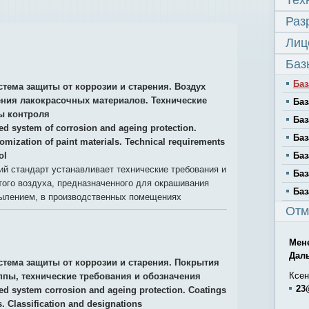
Тех
Раз
Лиц
Баз
Баз
стема защиты от коррозии и старения. Воздух
ния лакокрасочных материалов. Технические
Баз
ы контроля
Баз
ied system of corrosion and ageing protection.
Баз
omization of paint materials. Technical requirements
ol
Баз
й стандарт устанавливает технические требования и
Баз
ого воздуха, предназначенного для окрашивания
Баз
ылением, в производственных помещениях
Отм
Мен
Дал
стема защиты от коррозии и старения. Покрытия
Ксен
ппы, технические требования и обозначения
23
ied system corrosion and ageing protection. Coatings
s. Classification and designations