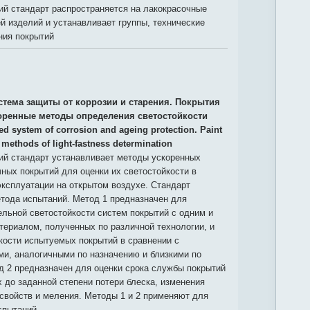
й стандарт распространяется на лакокрасочные
й изделий и устанавливает группы, технические
ния покрытий
стема защиты от коррозии и старения. Покрытия
оренные методы определения светостойкости
ied system of corrosion and ageing protection. Paint
 methods of light-fastness determination
й стандарт устанавливает методы ускоренных
ных покрытий для оценки их светостойкости в
ксплуатации на открытом воздухе. Стандарт
тода испытаний. Метод 1 предназначен для
льной светостойкости систем покрытий с одним и
ериалом, полученных по различной технологии, и
кости испытуемых покрытий в сравнении с
ми, аналогичными по назначению и близкими по
д 2 предназначен для оценки срока службы покрытий
 до заданной степени потери блеска, изменения
свойств и меления. Методы 1 и 2 применяют для
спытаний