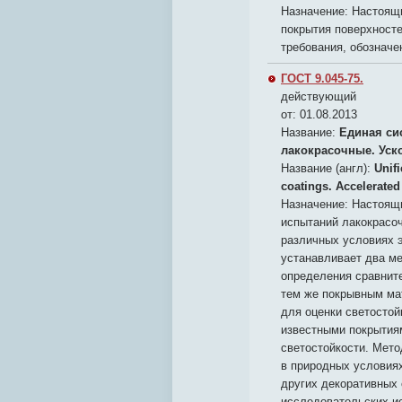
Назначение:
Настоящи
покрытия поверхносте
требования, обозначе
ГОСТ 9.045-75.
действующий
от: 01.08.2013
Название:
Единая си
лакокрасочные. Уск
Название (англ):
Unif
coatings. Accelerated
Назначение:
Настоящи
испытаний лакокрасоч
различных условиях э
устанавливает два ме
определения сравните
тем же покрывным мат
для оценки светостой
известными покрытия
светостойкости. Мето
в природных условиях
других декоративных 
исследовательских и