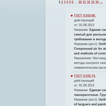
1
2
3
4
5
6
…
30
31
32
33
34
→
ГОСТ 9.010-80.
действующий
от: 01.08.2013
Название:
Единая си
сжатый для распыле
требования и метод
Название (англ):
Unif
Compressed air for at
and methods of contr
Назначение:
Настоящи
методы контроля сжат
пневматическим расп
ГОСТ 9.032-74.
действующий
от: 01.08.2013
Название:
Единая си
лакокрасочные. Гру
Название (англ):
Unif
of lacguers and paint