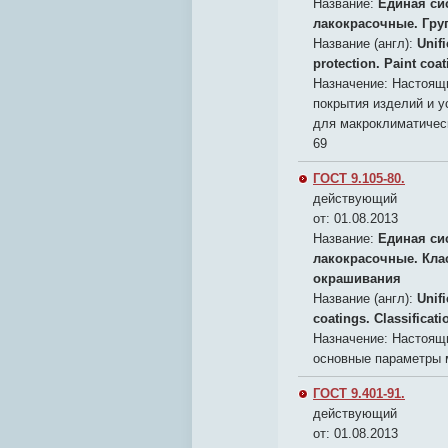
Название:
Единая си
лакокрасочные. Гру
Название (англ):
Unif
protection. Paint coa
Назначение:
Настоящи
покрытия изделий и у
для макроклиматическ
69
ГОСТ 9.105-80.
действующий
от: 01.08.2013
Название:
Единая си
лакокрасочные. Кла
окрашивания
Название (англ):
Unif
coatings. Classificat
Назначение:
Настоящи
основные параметры 
ГОСТ 9.401-91.
действующий
от: 01.08.2013