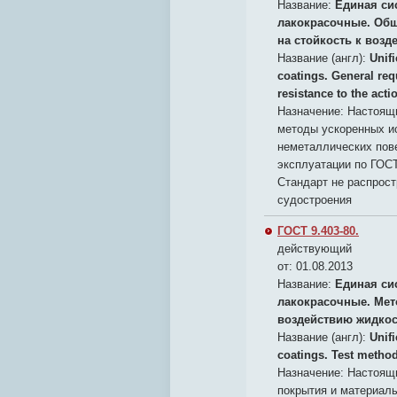
Название:
Единая си
лакокрасочные. Общ
на стойкость к воз
Название (англ):
Unif
coatings. General req
resistance to the acti
Назначение:
Настоящи
методы ускоренных и
неметаллических пов
эксплуатации по ГОСТ
Стандарт не распрост
судостроения
ГОСТ 9.403-80.
действующий
от: 01.08.2013
Название:
Единая си
лакокрасочные. Мет
воздействию жидкос
Название (англ):
Unif
coatings. Test methods
Назначение:
Настоящи
покрытия и материалы