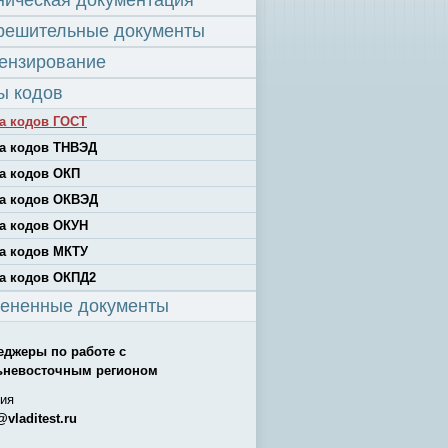
ническая документация
решительные документы
ензирование
ы кодов
а кодов ГОСТ
а кодов ТНВЭД
а кодов ОКП
а кодов ОКВЭД
а кодов ОКУН
а кодов МКТУ
а кодов ОКПД2
ененные документы
еджеры по работе с
ьневосточным регионом
ия
@vladitest.ru