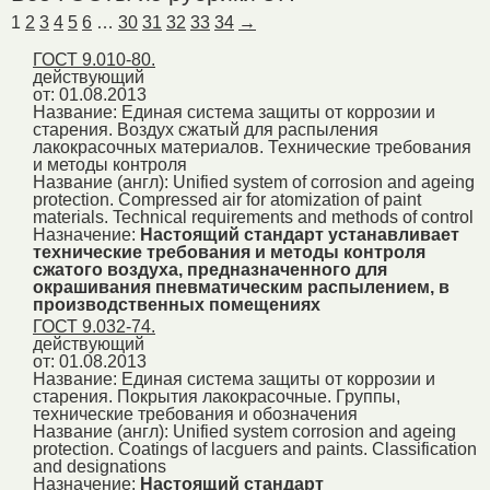
1
2
3
4
5
6
…
30
31
32
33
34
→
ГОСТ 9.010-80.
действующий
от: 01.08.2013
Название:
Единая система защиты от коррозии и
старения. Воздух сжатый для распыления
лакокрасочных материалов. Технические требования
и методы контроля
Название (англ):
Unified system of corrosion and ageing
protection. Compressed air for atomization of paint
materials. Technical requirements and methods of control
Назначение:
Настоящий стандарт устанавливает
технические требования и методы контроля
сжатого воздуха, предназначенного для
окрашивания пневматическим распылением, в
производственных помещениях
ГОСТ 9.032-74.
действующий
от: 01.08.2013
Название:
Единая система защиты от коррозии и
старения. Покрытия лакокрасочные. Группы,
технические требования и обозначения
Название (англ):
Unified system corrosion and ageing
protection. Coatings of lacguers and paints. Classification
and designations
Назначение:
Настоящий стандарт