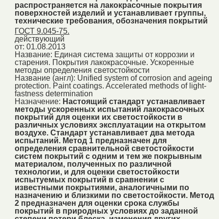
распространяется на лакокрасочные покрытия
поверхностей изделий и устанавливает группы,
технические требования, обозначения покрытий
ГОСТ 9.045-75.
действующий
от: 01.08.2013
Название:
Единая система защиты от коррозии и
старения. Покрытия лакокрасочные. Ускоренные
методы определения светостойкости
Название (англ):
Unified system of corrosion and ageing
protection. Paint coatings. Accelerated methods of light-
fastness determination
Назначение:
Настоящий стандарт устанавливает
методы ускоренных испытаний лакокрасочных
покрытий для оценки их светостойкости в
различных условиях эксплуатации на открытом
воздухе. Стандарт устанавливает два метода
испытаний. Метод 1 предназначен для
определения сравнительной светостойкости
систем покрытий с одним и тем же покрывным
материалом, полученных по различной
технологии, и для оценки светостойкости
испытуемых покрытий в сравнении с
известными покрытиями, аналогичными по
назначению и близкими по светостойкости. Метод
2 предназначен для оценки срока службы
покрытий в природных условиях до заданной
степени потери блеска, изменения других