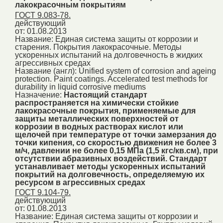
лакокрасочным покрытиям
ГОСТ 9.083-78.
действующий
от: 01.08.2013
Название:
Единая система защиты от коррозии и
старения. Покрытия лакокрасочные. Методы
ускоренных испытаний на долговечность в жидких
агрессивных средах
Название (англ):
Unified system of corrosion and ageing
protection. Paint coatings. Accelerated test methods for
durability in liquid corrosive mediums
Назначение:
Настоящий стандарт
распространяется на химически стойкие
лакокрасочные покрытия, применяемые для
защиты металлических поверхностей от
коррозии в водных растворах кислот или
щелочей при температуре от точки замерзания до
точки кипения, со скоростью движения не более 3
м/ч, давлении не более 0,15 МПа (1,5 кгс/кв.см), при
отсутствии абразивных воздействий. Стандарт
устанавливает методы ускоренных испытаний
покрытий на долговечность, определяемую их
ресурсом в агрессивных средах
ГОСТ 9.104-79.
действующий
от: 01.08.2013
Название:
Единая система защиты от коррозии и