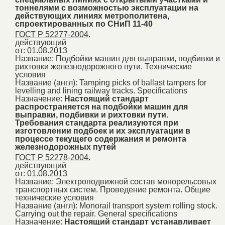
тоннелями с возможностью эксплуатации на
действующих линиях метрополитена,
спроектированных по СНиП 11-40
ГОСТ Р 52277-2004.
действующий
от: 01.08.2013
Название:
Подбойки машин для выправки, подбивки и
рихтовки железнодорожного пути. Технические
условия
Название (англ):
Tamping picks of ballast tampers for
levelling and lining railway tracks. Specifications
Назначение:
Настоящий стандарт
распространяется на подбойки машин для
выправки, подбивки и рихтовки пути.
Требования стандарта реализуются при
изготовлении подбоек и их эксплуатации в
процессе текущего содержания и ремонта
железнодорожных путей
ГОСТ Р 52278-2004.
действующий
от: 01.08.2013
Название:
Электроподвижной состав монорельсовых
транспортных систем. Проведение ремонта. Общие
технические условия
Название (англ):
Monorail transport system rolling stock.
Carrying out the repair. General specifications
Назначение:
Настоящий стандарт устанавливает