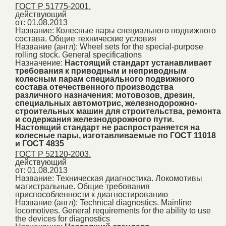
ГОСТ Р 51775-2001.
действующий
от: 01.08.2013
Название:
Колесные пары специального подвижного
состава. Общие технические условия
Название (англ):
Wheel sets for the special-purpose
rolling stock. General specifications
Назначение:
Настоящий стандарт устанавливает
требования к приводным и неприводным
колесным парам специального подвижного
состава отечественного производства
различного назначения: мотовозов, дрезин,
специальных автомотрис, железнодорожно-
строительных машин для строительства, ремонта
и содержания железнодорожного пути.
Настоящий стандарт не распространяется на
колесные пары, изготавливаемые по ГОСТ 11018
и ГОСТ 4835
ГОСТ Р 52120-2003.
действующий
от: 01.08.2013
Название:
Техническая диагностика. Локомотивы
магистральные. Общие требования
приспособленности к диагностированию
Название (англ):
Technical diagnostics. Mainline
locomotives. General requirements for the ability to use
the devices for diagnostics