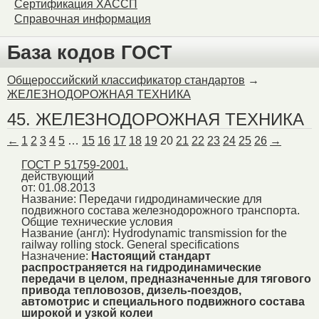
Сертификация ХАССП
Справочная информация
База кодов ГОСТ
Общероссийский классификатор стандартов
→
ЖЕЛЕЗНОДОРОЖНАЯ ТЕХНИКА
45. ЖЕЛЕЗНОДОРОЖНАЯ ТЕХНИКА
←
1
2
3
4
5
…
15
16
17
18
19
20
21
22
23
24
25
26
→
ГОСТ Р 51759-2001.
действующий
от: 01.08.2013
Название:
Передачи гидродинамические для
подвижного состава железнодорожного транспорта.
Общие технические условия
Название (англ):
Hydrodynamic transmission for the
railway rolling stock. General specifications
Назначение:
Настоящий стандарт
распространяется на гидродинамические
передачи в целом, предназначенные для тягового
привода тепловозов, дизель-поездов,
автомотрис и специального подвижного состава
широкой и узкой колеи