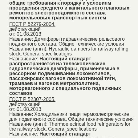
общие требования к порядку и условиям
проведения среднего и капитального плановых
ремонтов электроподвижного состава
монорельсовых транспортных систем
ГОСТ Р 52279-2004.
действующий
от: 01.08.2013
Название:
Демпферы гидравлические рельсового
подвижного состава. Общие технические условия
Название (англ):
Hydraulic dampers for railway rolling
stock. General specifications
Назначение:
Настоящий стандарт
распространяется на телескопические
гидравлические демпферы, применяемые в
рессорном подвешивании локомотивов,
пассажирских вагонов локомотивной тяги,
трамваев и вагонов метрополитена,
моторвагонного и специального подвижных
составов
ГОСТ Р 52307-2005.
действующий
от: 01.08.2013
Название:
Холодильники пищи термоэлектрические
для подвижного состава. Общие технические условия
Название (англ):
Thermoelectrical food refrigerators for
the railway stock. General specifications
Назначение:
Настоящий стандарт