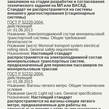
заказчиком на стадии разработки и согласования
технического задания на МЛ или ВАСКД.
Стандарт не распространяется на системы
внешнего диагностирования (стационарные
системы)
ГОСТ Р 52220-2004.
действующий
от: 01.08.2013
Название:
Электроподвижной состав монорельсовой
транспортной системы. Общие требования
безопасности
Название (англ):
Monorail transport system electrical
rolling stock. General safety requirements
Назначение:
Настоящий стандарт
распространяется на электроподвижной состав
монорельсовых транспортных систем,
предназначенный для перевозки пассажиров по
монорельсовым трассам
ГОСТ Р 52232-2004.
действующий
от: 01.08.2013
Название:
Вагоны легкого метро. Общие технические
условия
Название (англ):
Light rail cars. General specifications
Назначение:
Настоящий стандарт
распространяется на вагоны-секции легкого
метро, предназначенные для работы на
специальных линиях с открытыми участками и