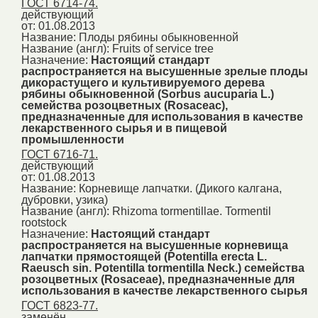
ГОСТ 6714-74.
действующий
от: 01.08.2013
Название:
Плоды рябины обыкновенной
Название (англ):
Fruits of service tree
Назначение:
Настоящий стандарт
распространяется на высушенные зрелые плоды
дикорастущего и культивируемого дерева
рябины обыкновенной (Sorbus aucuparia L.)
семейства розоцветных (Rosaceac),
предназначенные для использования в качестве
лекарственного сырья и в пищевой
промышленности
ГОСТ 6716-71.
действующий
от: 01.08.2013
Название:
Корневище лапчатки. (Дикого калгана,
дубровки, узика)
Название (англ):
Rhizoma tormentillae. Tormentil
rootstock
Назначение:
Настоящий стандарт
распространяется на высушенные корневища
лапчатки прямостоящей (Potentilla erecta L.
Raeusch sin. Potentilla tormentilla Neck.) семейства
розоцветных (Rosaceae), предназначенные для
использования в качестве лекарственного сырья
ГОСТ 6823-77.
заменён