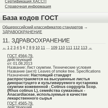
Сертификация ХАССП
Справочная информация
База кодов ГОСТ
Общероссийский классификатор стандартов
→
ЗДРАВООХРАНЕНИЕ
11. ЗДРАВООХРАНЕНИЕ
←
1
2
3
4
5
6
7
8
9
10
11
…
109
110
111
112
113
→
ГОСТ 4564-79.
действующий
от: 01.08.2013
Название:
Лист скумпии. Технические условия
Название (англ):
Leaves of smoke tree. Specifications
Назначение:
Настоящий стандарт
распространяется на высушенные листья
дикорастущего и культивируемого кустарника
скумпии кожевенной - Cotinus coggygria Scop.
(Rhus cotinus L), семейства сумаховых -
Anacardiaceae, используемые в качестве
лекарственного сырья
ГОСТ 4565-79.
действующий