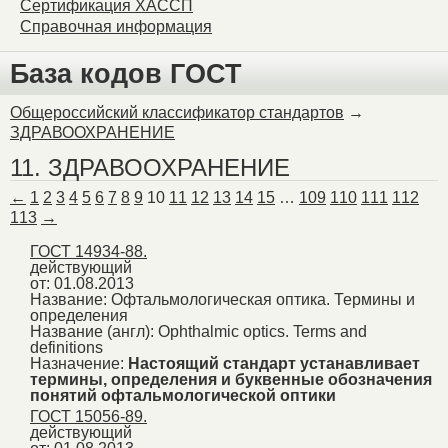
Сертификация ХАССП
Справочная информация
База кодов ГОСТ
Общероссийский классификатор стандартов
→
ЗДРАВООХРАНЕНИЕ
11. ЗДРАВООХРАНЕНИЕ
←
1
2
3
4
5
6
7
8
9
10
11
12
13
14
15
…
109
110
111
112
113
→
ГОСТ 14934-88.
действующий
от: 01.08.2013
Название:
Офтальмологическая оптика. Термины и
определения
Название (англ):
Ophthalmic optics. Terms and
definitions
Назначение:
Настоящий стандарт устанавливает
термины, определения и буквенные обозначения
понятий офтальмологической оптики
ГОСТ 15056-89.
действующий