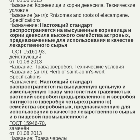
от: 01.08.2013
Название:
Корневища и корни девясила. Технические
условия
Название (англ):
Rnizomes and roots of elacampane.
Specifications
Назначение:
Настоящий стандарт
распространяется на высушенные корневища и
корни девясила высокого семейства астровых,
предназначенные для использования в качестве
лекарственного сырья
ГОСТ 15161-93.
действующий
от: 01.08.2013
Название:
Трава зверобоя. Технические условия
Название (англ):
Herb of saint-John's-wort.
Specifications
Назначение:
Настоящий стандарт
распространяется на высушенную цельную и
измельченную траву многолетних травянистых
растений зверобоя продырявленного и зверобоя
пятнистого (зверобоя четырехгранного)
семейства зверобойных, предназначенную для
использования в качестве лекарственного сырья
и в пищевой промышленности
ГОСТ 15946-70.
заменён
от: 01.08.2013
Название:
Трава череды