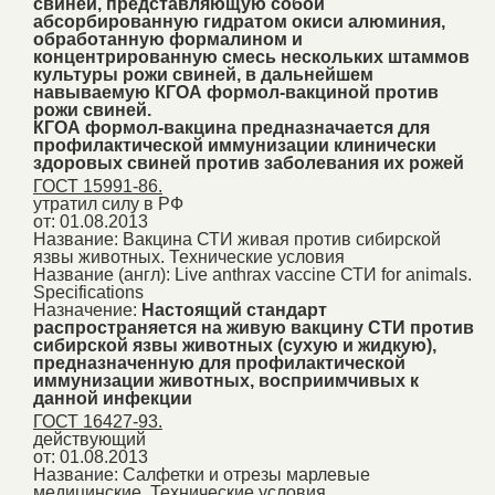
свиней, представляющую собой
абсорбированную гидратом окиси алюминия,
обработанную формалином и
концентрированную смесь нескольких штаммов
культуры рожи свиней, в дальнейшем
навываемую КГОА формол-вакциной против
рожи свиней.
КГОА формол-вакцина предназначается для
профилактической иммунизации клинически
здоровых свиней против заболевания их рожей
ГОСТ 15991-86.
утратил силу в РФ
от: 01.08.2013
Название:
Вакцина СТИ живая против сибирской
язвы животных. Технические условия
Название (англ):
Live anthrax vaccine СТИ for animals.
Specifications
Назначение:
Настоящий стандарт
распространяется на живую вакцину СТИ против
сибирской язвы животных (сухую и жидкую),
предназначенную для профилактической
иммунизации животных, восприимчивых к
данной инфекции
ГОСТ 16427-93.
действующий
от: 01.08.2013
Название:
Салфетки и отрезы марлевые
медицинские. Технические условия