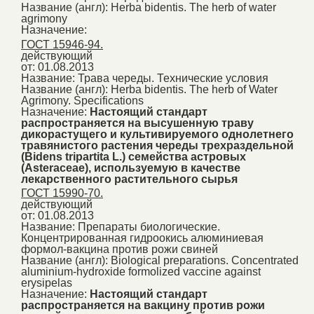
Название (англ):
Herba bidentis. The herb of water
agrimony
Назначение:
ГОСТ 15946-94.
действующий
от: 01.08.2013
Название:
Трава череды. Технические условия
Название (англ):
Herba bidentis. The herb of Water
Agrimony. Specifications
Назначение:
Настоящий стандарт
распространяется на высушенную траву
дикорастущего и культивируемого однолетнего
травянистого растения череды трехраздельной
(Bidens tripartita L.) семейства астровых
(Asteraceae), используемую в качестве
лекарственного растительного сырья
ГОСТ 15990-70.
действующий
от: 01.08.2013
Название:
Препараты биологические.
Концентрированная гидроокись алюминиевая
формол-вакцина против рожи свиней
Название (англ):
Biological preparations. Concentrated
aluminium-hydroxide formolized vaccine against
erysipelas
Назначение:
Настоящий стандарт
распространяется на вакцину против рожи