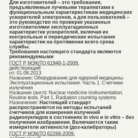
Для изготовителей – это требования,
предъявляемые лучевыми терапевтами к
функциональным характеристикам медицинских
ускорителей электронов, а для пользователей –
это руководство по проверке указанных
изготовителями эксплуатационных
характеристик ускорителей, включая их
контрольные и периодические испытания
характеристик на протяжении всего срока
службы.
Требования настоящего стандарта являются
рекомендуемыми
ГОСТ Р МЭК/ТО 61948-1-2009.
действующий
от: 01.08.2013
Название:
Оборудование для ядерной медицины.
Эксплуатационные испытания. Часть 1. Счетчики
излучения
Название (англ):
Nuclear medicine instrumentation.
Routine tests. Part 1. Radiation counting systems
Назначение:
Настоящий стандарт
распространяется на методы испытаний
счетчиков для измерения излучений
радионуклидов в состояниях in vivo и in vitro – без
получения изображения. Включаются также
измерители активности (доз-калибраторы)
ГОСТ Р МЭК/ТО 62266-2009.