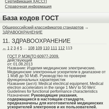
Сертификация ХАССП
Справочная информация
База кодов ГОСТ
Общероссийский классификатор стандартов
→
ЗДРАВООХРАНЕНИЕ
11. ЗДРАВООХРАНЕНИЕ
←
1
2
3
4
5
…
108
109
110
111
112
113
ГОСТ Р МЭК/ТО 60977-2009.
действующий
от: 01.08.2013
Название:
Изделия медицинские электрические.
Медицинские электронные ускорители в диапазоне от
1 МэВ до 50 МэВ. Руководство по проверке
функциональных характеристик
Название (англ):
Medical electrical equipment. Medical
electron accelerators in the range 1 MeV to 50 MeV.
Guidelines for functional performance characteristics
Назначение:
Руководящие указания,
содержащиеся в настоящем стандарте,
предназначены для изготовителей медицинских
ускорителей электронов и их пользователей.