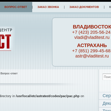
ВОПРОС-ОТВЕТ
ЗАКАЗ ЗВОНКА
ЗАКАЗ ДОКУМЕНТОВ
ВЛАДИВОСТО
+7 (423) 205-56-24
vladi@vladitest.ru
АСТРАХАНЬ
+7 (851) 299-45-68
astr@vladitest.ru
 Вопрос-ответ
Сер
directory in
/usr/local/etc/astratest/codes/pac/pac.php
on
Дек