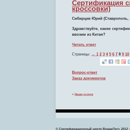
Сертификация с
кроссовки)
Сибирцев Юрий
(Ставрополь, 
Здравствуйте, какие сертифи
ввозим из Китая?
Читать ответ
Страницы:
←
1
2
3
4
5
6
7
8
9
10
Вопрос-ответ
Заказ документов
«
Наши услуги
© Сертификационный центр ВладиТест. 2012 -