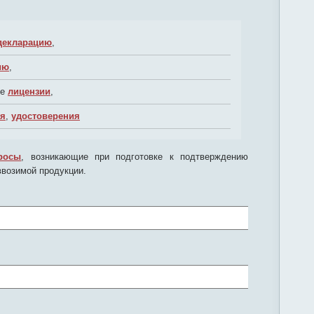
декларацию
,
ию
,
ые
лицензии
,
ия
,
удостоверения
росы
, возникающие при подготовке к подтверждению
ввозимой продукции.