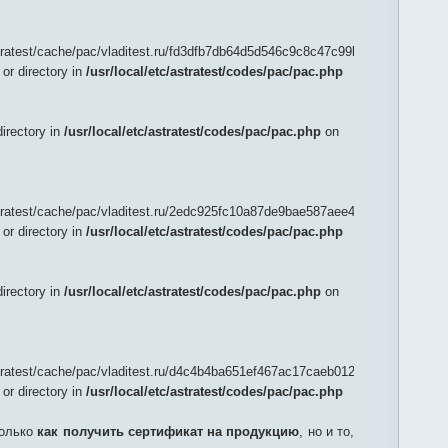
astratest/cache/pac/vladitest.ru/fd3dfb7db64d5d546c9c8c47c99b5edb):
 or directory in
/usr/local/etc/astratest/codes/pac/pac.php
directory in
/usr/local/etc/astratest/codes/pac/pac.php
on
astratest/cache/pac/vladitest.ru/2edc925fc10a87de9bae587aee4364fe):
 or directory in
/usr/local/etc/astratest/codes/pac/pac.php
directory in
/usr/local/etc/astratest/codes/pac/pac.php
on
astratest/cache/pac/vladitest.ru/d4c4b4ba651ef467ac17caeb012863a0):
 or directory in
/usr/local/etc/astratest/codes/pac/pac.php
только
как получить сертификат на продукцию
, но и то,