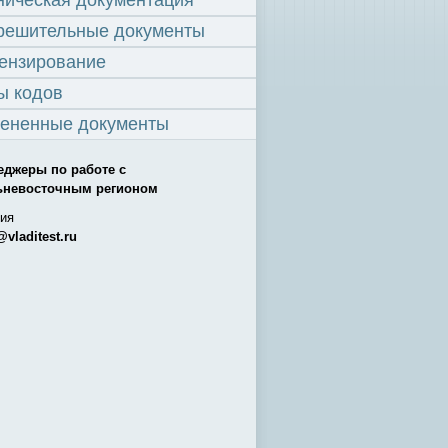
ническая документация
решительные документы
ензирование
ы кодов
ененные документы
еджеры по работе с
ьневосточным регионом
ия
@vladitest.ru