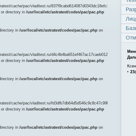
Тех
astratest/cache/pac/vladitest.ru/837f9cabd614087d0343dc18efc34ded):
Раз
 or directory in
/usr/local/etc/astratest/codes/pac/pac.php
Лиц
Баз
directory in
/usr/local/etc/astratest/codes/pac/pac.php
on
Отм
Мен
astratest/cache/pac/vladitest.ru/d4c4b4ba651ef467ac17caeb012863a0):
Дал
 or directory in
/usr/local/etc/astratest/codes/pac/pac.php
Ксен
23
directory in
/usr/local/etc/astratest/codes/pac/pac.php
on
astratest/cache/pac/vladitest.ru/fd3dfb7db64d5d546c9c8c47c99b5edb):
 or directory in
/usr/local/etc/astratest/codes/pac/pac.php
directory in
/usr/local/etc/astratest/codes/pac/pac.php
on