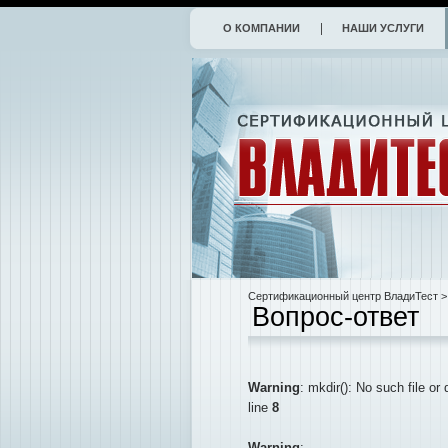
О КОМПАНИИ
НАШИ УСЛУГИ
Сертификационный центр ВладиТест
>
Вопрос-ответ
Warning
: mkdir(): No such file or 
line
8
Warning
: