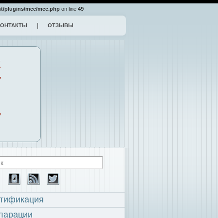
t/plugins/mcc/mcc.php
on line
49
КОНТАКТЫ
ОТЗЫВЫ
К
,
,
тификация
ларации