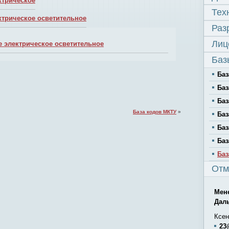
ктрическое
Тех
трическое осветительное
Раз
Лиц
 электрическое осветительное
Баз
Баз
Баз
Баз
База кодов МКТУ
»
Баз
Баз
Баз
Баз
Отм
Мен
Дал
Ксен
23