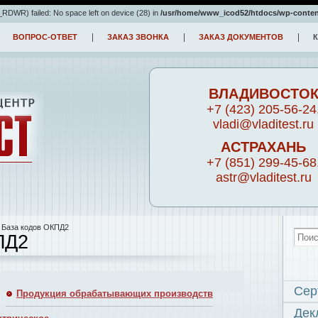
DWR) failed: No space left on device (28) in
/usr/home/www_icod52/htdocs/wp-conten
ВОПРОС-ОТВЕТ
ЗАКАЗ ЗВОНКА
ЗАКАЗ ДОКУМЕНТОВ
ВЛАДИВОСТО
+7 (423) 205-56-24
vladi@vladitest.ru
АСТРАХАНЬ
+7 (851) 299-45-68
astr@vladitest.ru
 База кодов ОКПД2
ПД2
Сер
Продукция обрабатывающих производств
Дек