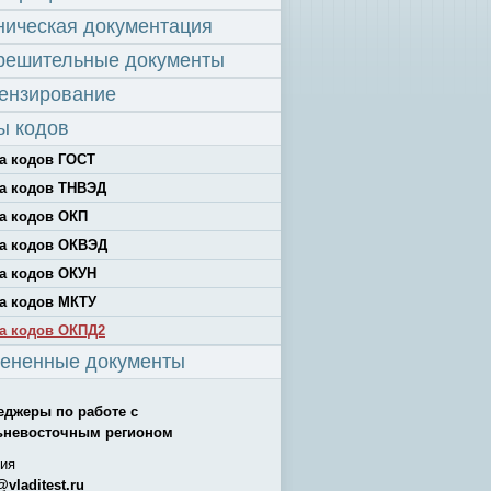
ническая документация
решительные документы
ензирование
ы кодов
а кодов ГОСТ
а кодов ТНВЭД
а кодов ОКП
а кодов ОКВЭД
а кодов ОКУН
а кодов МКТУ
а кодов ОКПД2
ененные документы
еджеры по работе с
ьневосточным регионом
ия
@vladitest.ru