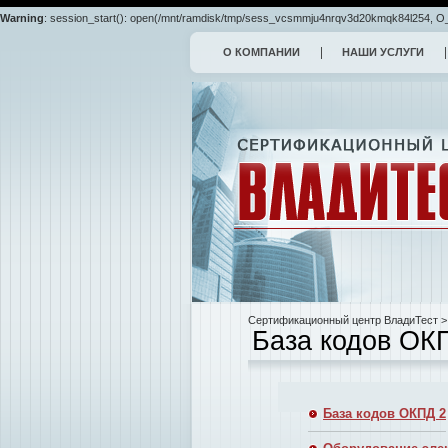
Warning
: session_start(): open(/mnt/ramdisk/tmp/sess_vcsmmju4nrqv3d20kmqk84l254, O_R
О КОМПАНИИ
НАШИ УСЛУГИ
Сертификационный центр ВладиТест
>
База кодов ОК
База кодов ОКПД 2