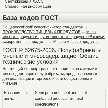
Сертификация ХАССП
Справочная информация
База кодов ГОСТ
Общероссийский классификатор стандартов
→
ПРОИЗВОДСТВО ПИЩЕВЫХ ПРОДУКТОВ
→
Мясо,
мясные продукты и другие животные продукты *Включая
замороженные продукты
→
Мясо и мясные продукты
ГОСТ Р 52675-2006. Полуфабрикаты
мясные и мясосодержащие. Общие
технические условия
Настоящий стандарт распространяется на мясные и
мясосодержащие полуфабрикаты, предназначенные
для реализации в торговле и сети общественного
питания
Название на
Semi-prepared meat and meat-
англ.:
contained products. General
specifications