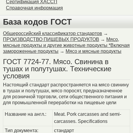
Сертификация ХАССП
Справочная информация
База кодов ГОСТ
Общероссийский классификатор стандартов
→
ПРОИЗВОДСТВО ПИЩЕВЫХ ПРОДУКТОВ
→
Мясо,
мясные продукты и другие животные продукты *Включая
замороженные продукты
→
Мясо и мясные продукты
ГОСТ 7724-77. Мясо. Свинина в
тушах и полутушах. Технические
условия
Настоящий стандарт распространяется на мясо свинину
в тушах и полутушах, мясо поросят, предназначенное
для розничной торговли, сети общественного питания и
для промышленной переработки на пищевые цели
Название на англ.:
Meat. Pork carcasses and semi-
carcasses. Specifications
Тип документа:
стандарт