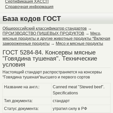
Сертификация ХАССП
Справочная информация
База кодов ГОСТ
Общероссийский классификатор стандартов
→
ПРОИЗВОДСТВО ПИЩЕВЫХ ПРОДУКТОВ
→
Мясо,
мясные продукты и другие животные продукты *Включая
замороженные продукты
→
Мясо и мясные продукты
ГОСТ 5284-84. Консервы мясные
"Говядина тушеная". Технические
условия
Настоящий стандарт распространяется на консервы
“Говядина тушеная“высшего и первого сортов
Название на англ.:
Canned meat "Stewed beef".
Specifications
Тип документа:
стандарт
Статус документа:
утратил силу в РФ