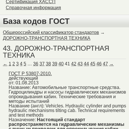
Сертификация ХАССП
Справочная информация
База кодов ГОСТ
Общероссийский классификатор стандартов
→
ДОРОЖНО-ТРАНСПОРТНАЯ ТЕХНИКА
43. ДОРОЖНО-ТРАНСПОРТНАЯ
ТЕХНИКА
←
1
2
3
4
5
…
36
37
38
39
40
41
42
43
44
45
46
47
→
ГОСТ Р 53807-2010.
действующий
от: 01.08.2013
Название:
Автомобильные транспортные средства.
Гидроцилиндры и насосы гидравлических механизмов
опрокидывания кабин. Технические требования и
методы испытаний
Название (англ):
Vehicles. Hydraulic cylinder and pumps
hydraulic mechanisms tilting cab. Technical requirements
and test methods
Назначение:
Настоящий стандарт
распространяется на гидравлические механизмы
с ручным приводом для опрокидывания кабин