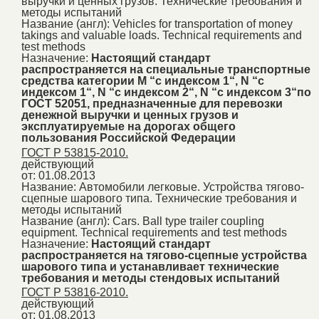
выручки и ценных грузов. Технические требования и
методы испытаний
Название (англ):
Vehicles for transportation of money
takings and valuable loads. Technical requirements and
test methods
Назначение:
Настоящий стандарт
распространяется на специальные транспортные
средства категории M “с индексом 1“, N “с
индексом 1“, N “с индексом 2“, N “с индексом 3“по
ГОСТ 52051, предназначенные для перевозки
денежной выручки и ценных грузов и
эксплуатируемые на дорогах общего
пользования Российской Федерации
ГОСТ Р 53815-2010.
действующий
от: 01.08.2013
Название:
Автомобили легковые. Устройства тягово-
сцепные шарового типа. Технические требования и
методы испытаний
Название (англ):
Cars. Ball type trailer coupling
equipment. Technical requirements and test methods
Назначение:
Настоящий стандарт
распространяется на тягово-сцепные устройства
шарового типа и устанавливает технические
требования и методы стендовых испытаний
ГОСТ Р 53816-2010.
действующий
от: 01.08.2013