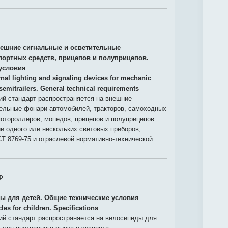
ешние сигнальные и осветительные
портных средств, прицепов и полуприцепов.
условия
rnal lighting and signaling devices for mechanic
 semitrailers. General technical requirements
й стандарт распространяется на внешние
тельные фонари автомобилей, тракторов, самоходных
отороллеров, мопедов, прицепов и полуприцепов
 одного или нескольких световых приборов,
Т 8769-75 и отраслевой нормативно-технической
Ф
ы для детей. Общие технические условия
les for children. Specifications
й стандарт распространяется на велосипеды для