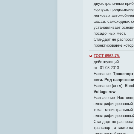
двухстрелочные приб
корпусе, предназначе
легковых автомобилей
шасси, самоходных с
устанавливает основ
посадочных мест.
Стандарт не распрост
проектирование котор
ГОСТ 6962-75.
действующий
от: 01.08.2013
Название:
Транспорт
сети. Ряд напряжен
Название (англ):
Elec
Voltage row
Назначение:
Настоящи
электрифицированый т
тока - магистральный
электрифицированный 
Стандарт не распрос
транспорт, а также н
электроснабжения