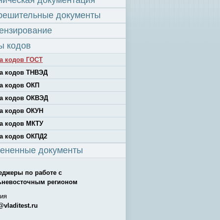
ническая документация
решительные документы
ензирование
ы кодов
а кодов ГОСТ
а кодов ТНВЭД
а кодов ОКП
а кодов ОКВЭД
а кодов ОКУН
а кодов МКТУ
а кодов ОКПД2
ененные документы
еджеры по работе с
ьневосточным регионом
ия
@vladitest.ru