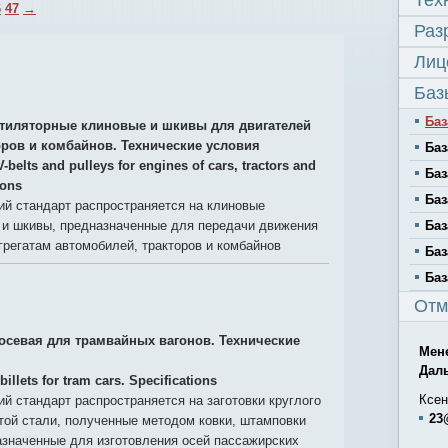
Тех
6
47
→
Раз
Лиц
Баз
Баз
тиляторные клиновые и шкивы для двигателей
оров и комбайнов. Технические условия
Баз
-belts and pulleys for engines of cars, tractors and
Баз
ions
Баз
й стандарт распространяется на клиновые
 и шкивы, предназначенные для передачи движения
Баз
агрегатам автомобилей, тракторов и комбайнов
Баз
Баз
Отм
 осевая для трамвайных вагонов. Технические
Мен
Дал
billets for tram cars. Specifications
Ксен
й стандарт распространяется на заготовки круглого
23
той стали, полученные методом ковки, штамповки
азначенные для изготовления осей пассажирских