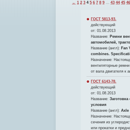
←
1
2
3
4
5
6
7
8
9
…
43
44
45
4
ГОСТ 5813-93.
действующий
от: 01.08.2013
Название:
Ремни вен
автомобилей, тракт
Название (англ):
Fan V
combines. Specificat
Назначение:
Настоящи
вентиляторные ремни
от вала двигателя к 
ГОСТ 6143-78.
действующий
от: 01.08.2013
Название:
Заготовка
условия
Название (англ):
Axle 
Назначение:
Настоящи
сечения из углеродис
или прокатки и предн