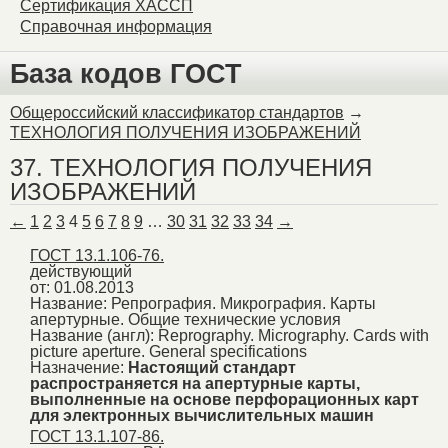
Сертификация ХАССП
Справочная информация
База кодов ГОСТ
Общероссийский классификатор стандартов
→
ТЕХНОЛОГИЯ ПОЛУЧЕНИЯ ИЗОБРАЖЕНИЙ
37. ТЕХНОЛОГИЯ ПОЛУЧЕНИЯ
ИЗОБРАЖЕНИЙ
←
1
2
3
4
5
6
7
8
9
…
30
31
32
33
34
→
ГОСТ 13.1.106-76.
действующий
от: 01.08.2013
Название:
Репрография. Микрография. Карты
апертурные. Общие технические условия
Название (англ):
Reprography. Micrography. Cards with
picture aperture. General specifications
Назначение:
Настоящий стандарт
распространяется на апертурные карты,
выполненные на основе перфорационных карт
для электронных вычислительных машин
ГОСТ 13.1.107-86.