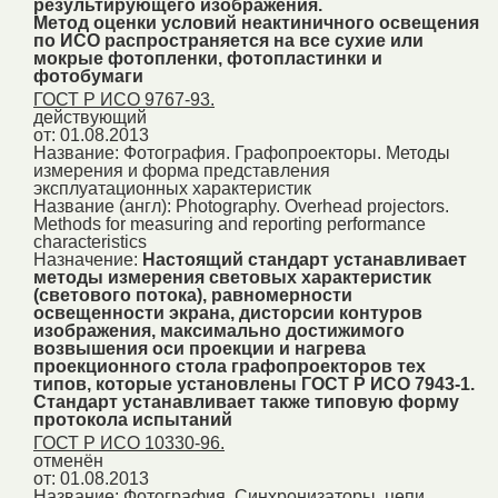
результирующего изображения.
Метод оценки условий неактиничного освещения
по ИСО распространяется на все сухие или
мокрые фотопленки, фотопластинки и
фотобумаги
ГОСТ Р ИСО 9767-93.
действующий
от: 01.08.2013
Название:
Фотография. Графопроекторы. Методы
измерения и форма представления
эксплуатационных характеристик
Название (англ):
Photography. Overhead projectors.
Methods for measuring and reporting performance
characteristics
Назначение:
Настоящий стандарт устанавливает
методы измерения световых характеристик
(светового потока), равномерности
освещенности экрана, дисторсии контуров
изображения, максимально достижимого
возвышения оси проекции и нагрева
проекционного стола графопроекторов тех
типов, которые установлены ГОСТ Р ИСО 7943-1.
Стандарт устанавливает также типовую форму
протокола испытаний
ГОСТ Р ИСО 10330-96.
отменён
от: 01.08.2013
Название:
Фотография. Синхронизаторы, цепи