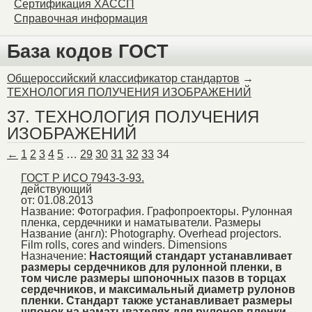
Сертификация ХАССП
Справочная информация
База кодов ГОСТ
Общероссийский классификатор стандартов
→
ТЕХНОЛОГИЯ ПОЛУЧЕНИЯ ИЗОБРАЖЕНИЙ
37. ТЕХНОЛОГИЯ ПОЛУЧЕНИЯ
ИЗОБРАЖЕНИЙ
←
1
2
3
4
5
…
29
30
31
32
33
34
ГОСТ Р ИСО 7943-3-93.
действующий
от: 01.08.2013
Название:
Фотография. Графопроекторы. Рулонная
пленка, сердечники и наматыватели. Размеры
Название (англ):
Photography. Overhead projectors.
Film rolls, cores and winders. Dimensions
Назначение:
Настоящий стандарт устанавливает
размеры сердечников для рулонной пленки, в
том числе размеры шпоночных пазов в торцах
сердечников, и максимальный диаметр рулонов
пленки. Стандарт также устанавливает размеры
шпонок на наматывателях для рулонов пленки,