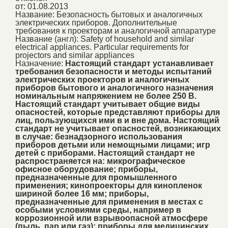
от: 01.08.2013
Название:
Безопасность бытовых и аналогичных
электрических приборов. Дополнительные
требования к проекторам и аналогичной аппаратуре
Название (англ):
Safety of household and similar
electrical appliances. Particular requirements for
projectors and similar appliances
Назначение:
Настоящий стандарт устанавливает
требования безопасности и методы испытаний
электрических проекторов и аналогичных
приборов бытового и аналогичного назначения
номинальным напряжением не более 250 В.
Настоящий стандарт учитывает общие виды
опасностей, которые представляют приборы для
лиц, пользующихся ими в и вне дома. Настоящий
стандарт не учитывает опасностей, возникающих
в случае: безнадзорного использования
приборов детьми или немощными лицами; игр
детей с приборами. Настоящий стандарт не
распространяется на: микрографическое
офисное оборудование; приборы,
предназначенные для промышленного
применения; кинопроекторы для кинопленок
шириной более 16 мм; приборы,
предназначенные для применения в местах с
особыми условиями среды, например в
коррозионной или взрывоопасной атмосфере
(пыль, пар или газ); приборы для медицинских