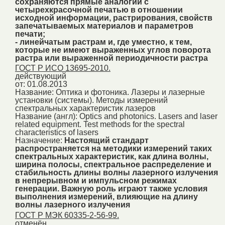
сохраняются прямые аналогии с
четырехкрасочной печатью в отношении
исходной информации, растрирования, свойств
запечатываемых материалов и параметров
печати;
- линейчатым растрам и, где уместно, к тем,
которые не имеют выраженных углов поворота
растра или выраженной периодичности растра
ГОСТ Р ИСО 13695-2010.
действующий
от: 01.08.2013
Название:
Оптика и фотоника. Лазеры и лазерные
установки (системы). Методы измерений
спектральных характеристик лазеров
Название (англ):
Optics and photonics. Lasers and laser
related equipment. Test methods for the spectral
characteristics of lasers
Назначение:
Настоящий стандарт
распространяется на методики измерений таких
спектральных характеристик, как длина волны,
ширина полосы, спектральное распределение и
стабильность длины волны лазерного излучения
в непрерывном и импульсном режимах
генерации. Важную роль играют также условия
выполнения измерений, влияющие на длину
волны лазерного излучения
ГОСТ Р МЭК 60335-2-56-99.
отменён