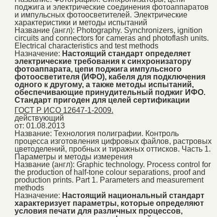
поджига и электрические соединения фотоаппаратов
и импульсных фотоосветителей. Электрические
характеристики и методы испытаний
Название (англ):
Photography. Synchronizers, ignition
circuits and connectors for cameras and photoflash units.
Electrical characteristics and test methods
Назначение:
Настоящий стандарт определяет
электрические требования к синхронизатору
фотоаппарата, цепи поджига импульсного
фотоосветителя (ИФО), кабеля для подключения
одного к другому, а также методы испытаний,
обеспечивающие принудительный поджиг ИФО.
Стандарт пригоден для целей сертификации
ГОСТ Р ИСО 12647-1-2009.
действующий
от: 01.08.2013
Название:
Технология полиграфии. Контроль
процесса изготовления цифровых файлов, растровых
цветоделений, пробных и тиражных оттисков. Часть 1.
Параметры и методы измерения
Название (англ):
Graphic technology. Process control for
the production of half-tone colour separations, proof and
production prints. Part 1. Parameters and measurement
methods
Назначение:
Настоящий национальный стандарт
характеризует параметры, которые определяют
условия печати для различных процессов,