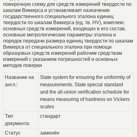
поверочную схему для средств измерений твердости по
шкалам Виккерса и устанавливает назначение
государственного специального эталона единиц
твердости по шкалам Виккерса (ед. тв. HV), комплекс
основных средств измерений, входящих в его состав,
основные метрологические параметры эталона и
порядок передачи размера единиц твердости по шкалам
Виккерса от специального эталона при помощи
образцовых средств измерений рабочим средствам
измерений с указанием погрешностей и основных
методов поверки
Название на
State system for ensuring the uniformity of
англ.:
measurements. State special standard
and the all-union verification schedule for
means measuring of hardness on Vickers
scales
Тип
стандарт
документа:
Статус
заменён