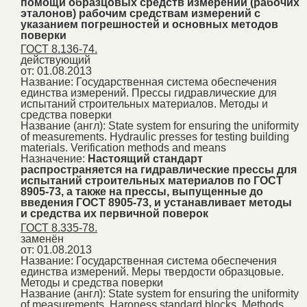
помощи образцовых средств измерений (рабочих
эталонов) рабочим средствам измерений с
указанием погрешностей и основных методов
поверки
ГОСТ 8.136-74.
действующий
от: 01.08.2013
Название:
Государственная система обеспечения
единства измерений. Прессы гидравлические для
испытаний строительных материалов. Методы и
средства поверки
Название (англ):
State system for ensuring the uniformity
of measurements. Hydraulic presses for testing building
materials. Verification methods and means
Назначение:
Настоящий стандарт
распространяется на гидравлические прессы для
испытаний строительных материалов по ГОСТ
8905-73, а также на прессы, выпущенные до
введения ГОСТ 8905-73, и устанавливает методы
и средства их первичной поверок
ГОСТ 8.335-78.
заменён
от: 01.08.2013
Название:
Государственная система обеспечения
единства измерений. Меры твердости образцовые.
Методы и средства поверки
Название (англ):
State system for ensuring the uniformity
of measurements. Haroness standard blocks. Methods