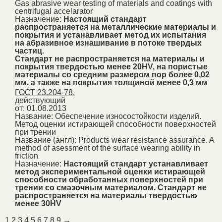
Gas abrasive wear testing of materials and coatings with
centrifugal accelarator
Назначение:
Настоящий стандарт
распространяется на металлические материалы и
покрытия и устанавливает метод их испытания
на абразивное изнашивание в потоке твердых
частиц.
Стандарт не распространяется на материалы и
покрытия твердостью менее 20HV, на пористые
материалы со средним размером пор более 0,02
мм, а также на покрытия толщиной менее 0,3 мм
ГОСТ 23.204-78.
действующий
от: 01.08.2013
Название:
Обеспечение износостойкости изделий.
Метод оценки истирающей способности поверхностей
при трении
Название (англ):
Products wear resistance assurance. A
method of asessment of the surface wearing ability in
friction
Назначение:
Настоящий стандарт устанавливает
метод экспериментальной оценки истирающей
способности обработанных поверхностей при
трении со смазочным материалом. Стандарт не
распространяется на материалы твердостью
менее 30HV
1
2
3
4
5
6
7
8
9
→