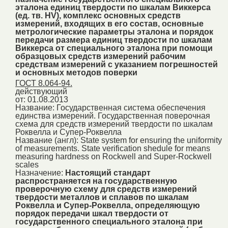
эталона единиц твердости по шкалам Виккерса
(ед. тв. HV), комплекс основных средств
измерений, входящих в его состав, основные
метрологические параметры эталона и порядок
передачи размера единиц твердости по шкалам
Виккерса от специального эталона при помощи
образцовых средств измерений рабочим
средствам измерений с указанием погрешностей
и основных методов поверки
ГОСТ 8.064-94.
действующий
от: 01.08.2013
Название:
Государственная система обеспечения
единства измерений. Государственная поверочная
схема для средств измерений твердости по шкалам
Роквелла и Супер-Роквелла
Название (англ):
State system for ensuring the uniformity
of measurements. State verification shedule for means
measuring hardness on Rockwell and Super-Rockwell
scales
Назначение:
Настоящий стандарт
распространяется на государственную
проверочную схему для средств измерений
твердости металлов и сплавов по шкалам
Роквелла и Супер-Роквелла, определяющую
порядок передачи шкал твердости от
государственного специального эталона при