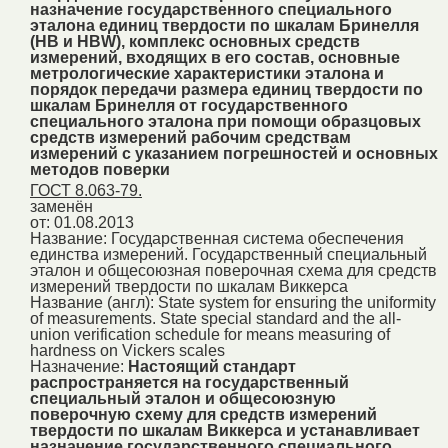
назначение государственного специального
эталона единиц твердости по шкалам Бринелля
(НВ и HBW), комплекс основных средств
измерений, входящих в его состав, основные
метрологические характеристики эталона и
порядок передачи размера единиц твердости по
шкалам Бринелля от государственного
специального эталона при помощи образцовых
средств измерений рабочим средствам
измерений с указанием погрешностей и основных
методов поверки
ГОСТ 8.063-79.
заменён
от: 01.08.2013
Название:
Государственная система обеспечения
единства измерений. Государственный специальный
эталон и общесоюзная поверочная схема для средств
измерений твердости по шкалам Виккерса
Название (англ):
State system for ensuring the uniformity
of measurements. State special standard and the all-
union verification schedule for means measuring of
hardness on Vickers scales
Назначение:
Настоящий стандарт
распространяется на государственный
специальный эталон и общесоюзную
поверочную схему для средств измерений
твердости по шкалам Виккерса и устанавливает
назначение государственного специального