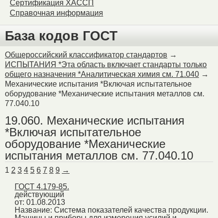
Сертификация ХАССП
Справочная информация
База кодов ГОСТ
Общероссийский классификатор стандартов
→
ИСПЫТАНИЯ *Эта область включает стандарты только
общего назначения *Аналитическая химия см. 71.040
→
Механические испытания *Включая испытательное
оборудование *Механические испытания металлов см.
77.040.10
19.060. Механические испытания
*Включая испытательное
оборудование *Механические
испытания металлов см. 77.040.10
1
2
3
4
5
6
7
8
9
→
ГОСТ 4.179-85.
действующий
от: 01.08.2013
Название:
Система показателей качества продукции.
Машины и приборы для измерения усилий и