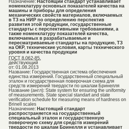
Назначение:
Настоящий стандарт устанавливает
номенклатуру основных показателей качества на
машины и приборы для определения
механических свойств материалов, включаемых
в ТЗ на НИР по определению перспектив
развития этой продукции, государственные
стандарты с перспективными требованиями, а
также номенклатуру показателей качества,
включаемых в разрабатываемые и
пересматриваемые стандарты на продукцию, ТЗ
на ОКР, технические условия, карты технического
уровня и качества продукции
ГОСТ 8.062-85.
действующий
от: 01.08.2013
Название:
Государственная система обеспечения
единства измерений. Государственный специальный
эталон и государственная поверочная схема для
средств измерений твердости по шкалам Бринелля
Название (англ):
State system for ensuring the uniformity
of measurements. State special standart and state
verification schedule for measuring means of hardness on
Brinell scales
Назначение:
Настоящий стандарт
распространяется на государственный
специальный эталон и государственную
поверочную схему для средств измерений
твердости по шкалам Бринелля и устанавливает