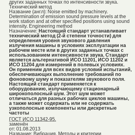
других заданных точках по интенсивности звука.
Технический метод
Название (англ):
Noise emitted by machinery.
Determination of emission sound pressure levels at the
work station and at other specified positions using sound
intensity. Engineering method
Назначение:
Настоящий стандарт устанавливает
технический метод (2-й степени точности) для
определения уровня звукового давления
излучения машины в условиях эксплуатации на
рабочем месте или в других заданных точках с
использованием интенсивности звука. Стандарт
является альтернативой ИСО 11201, ИСО 11202 и
ИСО 11204 для измерений в полевых условиях.
Он применим для всех видов условий испытаний,
обеспечивающих выполнение требований по
фоновому шуму и показателям звукового поля.
Настоящий стандарт применяется к
оборудованию, излучающему стационарный
широкополосный шум. Этот шум может
отличаться для разных рабочих циклов машины,
а также может содержать или не содержать
узкополосные компоненты или дискретные
частоты
ГОСТ ИСО 11342-95.
заменён
от: 01.08.2013
Название:
Вибрация. Методы и критерии