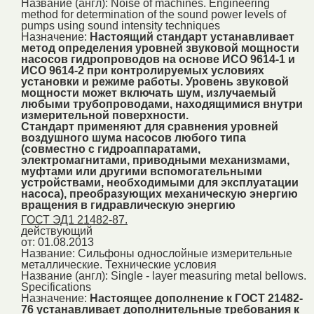
Название (англ):
Noise of machines. Engineering
method for determination of the sound power levels of
pumps using sound intensity techniques
Назначение:
Настоящий стандарт устанавливает
метод определения уровней звуковой мощности
насосов гидропроводов на основе ИСО 9614-1 и
ИСО 9614-2 при контролируемых условиях
установки и режиме работы. Уровень звуковой
мощности может включать шум, излучаемый
любыми трубопроводами, находящимися внутри
измерительной поверхности.
Стандарт применяют для сравнения уровней
воздушного шума насосов любого типа
(совместно с гидроаппаратами,
электромагнитами, приводными механизмами,
муфтами или другими вспомогательными
устройствами, необходимыми для эксплуатации
насоса), преобразующих механическую энергию
вращения в гидравлическую энергию
ГОСТ ЭД1 21482-87.
действующий
от: 01.08.2013
Название:
Сильфоны однослойные измерительные
металлические. Технические условия
Название (англ):
Single - layer measuring metal bellows.
Specifications
Назначение:
Настоящее дополнение к ГОСТ 21482-
76 устанавливает дополнительные требования к