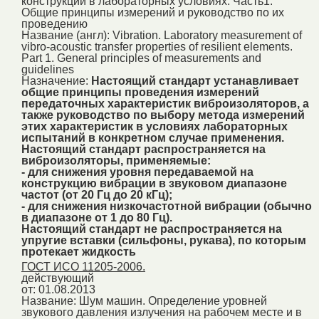
конструкций в лабораторных условиях. Часть1.
Общие принципы измерений и руководство по их
проведению
Название (англ):
Vibration. Laboratory measurement of
vibro-acoustic transfer properties of resilient elements.
Part 1. General principles of measurements and
guidelines
Назначение:
Настоящий стандарт устанавливает
общие принципы проведения измерений
передаточных характеристик виброизоляторов, а
также руководство по выбору метода измерений
этих характеристик в условиях лабораторных
испытаний в конкретном случае применения.
Настоящий стандарт распространяется на
виброизоляторы, применяемые:
- для снижения уровня передаваемой на
конструкцию вибрации в звуковом диапазоне
частот (от 20 Гц до 20 кГц);
- для снижения низкочастотной вибрации (обычно
в диапазоне от 1 до 80 Гц).
Настоящий стандарт не распространяется на
упругие вставки (сильфоны, рукава), по которым
протекает жидкость
ГОСТ ИСО 11205-2006.
действующий
от: 01.08.2013
Название:
Шум машин. Определение уровней
звукового давления излучения на рабочем месте и в