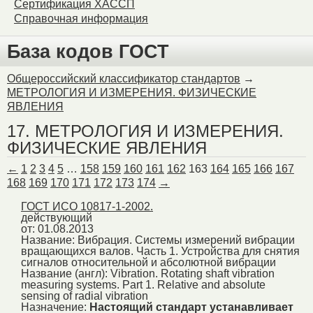
Сертификация ХАССП
Справочная информация
База кодов ГОСТ
Общероссийский классификатор стандартов
→
МЕТРОЛОГИЯ И ИЗМЕРЕНИЯ. ФИЗИЧЕСКИЕ
ЯВЛЕНИЯ
17. МЕТРОЛОГИЯ И ИЗМЕРЕНИЯ.
ФИЗИЧЕСКИЕ ЯВЛЕНИЯ
←
1
2
3
4
5
…
158
159
160
161
162
163
164
165
166
167
168
169
170
171
172
173
174
→
ГОСТ ИСО 10817-1-2002.
действующий
от: 01.08.2013
Название:
Вибрация. Системы измерений вибрации
вращающихся валов. Часть 1. Устройства для снятия
сигналов относительной и абсолютной вибрации
Название (англ):
Vibration. Rotating shaft vibration
measuring systems. Part 1. Relative and absolute
sensing of radial vibration
Назначение:
Настоящий стандарт устанавливает