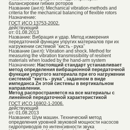
балансировки гибких роторов
Название (англ):
Mechanical vibration-methods and
criteria for the mechanical balancing of flexible rotors
Назначение:
ГОСТ ИСО 13753-2002.
действующий
от: 01.08.2013
Название:
Вибрация и удар. Метод измерения
передаточной функции упругих материалов при их
нагружении системой "кисть - рука"
Название (англ):
Vibration and shock. Method for
measuring the vibration transmissibility of resilient
materials when loaded by the hand-arm system
Назначение:
Настоящий стандарт устанавливает
метод определения вибрационной передаточной
функции упругого материала при его нагружении
системой “кисть - рука“, заданном в виде
импеданса Zн этой системы в вертикальном
направлении.
Метод распространяется на все материалы с
линейной передаточной характеристикой
ГОСТ ИСО 16902-1-2006.
действующий
от: 01.08.2013
Название:
Шум машин. Технический метод
определения уровней звуковой мощности насосов
гидроприводов по интенсивности звука