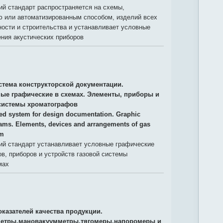
й стандарт распространяется на схемы,
 или автоматизированным способом, изделий всех
ости и строительства и устанавливает условные
ния акустических приборов
стема конструкторской документации.
ые графические в схемах. Элементы, приборы и
 системы хроматографов
ied system for design documentation. Graphic
rams. Elements, devices and arrangements of gas
em
й стандарт устанавливает условные графические
в, приборов и устройств газовой системы
мах
оказателей качества продукции.
етры,мановакуумметры,тягомеры,напоромеры и