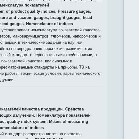
менклатура показателей
em of product quality indices. Pressure gauges,
sure-and-vacuum gauges, braught gauges, head
head gauges. Nomenclature of indices
 устанавливает номенклатуру показателей качества
тров, мановакуумметров, тягомеров, напоромеров и
ючаемых в технические задания на научно-
боты по определению перспектив развития этих
енный стандарт с перспективными требованиями, а
 показателей качества, включаемых в
ересматриваемые стандарты на приборы, ТЗ на
ие работы, технические условия, карты технического
одукции
оказателей качества продукции. Средства
ющих излучений. Номенклатура показателей
uct-quality index system. Means of measuring
Nomenclature of indices
й стандарт распространяется на средства