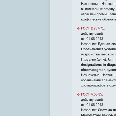
Назначение:
Настоящи
выполняемые вручную
отраслей промышленн
графические обозначе
ГОСТ 2.787-71.
действующий
от: 01.08.2013
Название:
Единая си
Обозначения условн
устройства газовой
Название (англ):
Unif
designations in diag
chromatograph syst
Назначение:
Настоящи
обозначения элементо
хроматографов в схе
ГОСТ 4.58-85.
действующий
от: 01.08.2013
Название:
Система п
Манометры,вакуумм