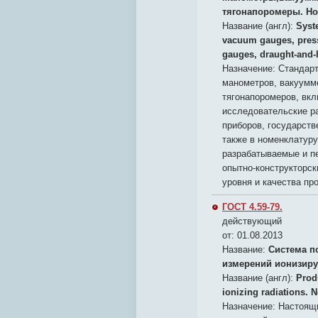
тягонапоромеры. Но
Название (англ):
Syst
vacuum gauges, pres
gauges, draught-and-
Назначение:
Стандарт
манометров, вакуумме
тягонапоромеров, вкл
исследовательские ра
приборов, государств
также в номенклатуру
разрабатываемые и п
опытно-конструкторск
уровня и качества пр
ГОСТ 4.59-79.
действующий
от: 01.08.2013
Название:
Система п
измерений ионизиру
Название (англ):
Prod
ionizing radiations. 
Назначение:
Настоящи