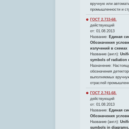
вручную или автомат
промышленности и ст
ГОСТ 2.733-68.
действующий
от: 01.08.2013
Название:
Единая си
Обозначения условн
излучений в схемах
Название (англ):
Unif
symbols of radiation d
Назначение:
Настоящи
обозначения детекто
выполняемых вручную
отраслей промышленн
ГОСТ 2.741-68.
действующий
от: 01.08.2013
Название:
Единая си
Обозначения условн
Название (англ):
Unif
sumbols in diagrams.