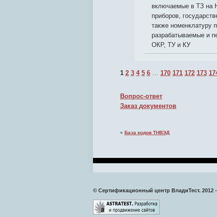
включаемые в ТЗ на 
приборов, государств
также номенклатуру п
разрабатываемые и п
ОКР, ТУ и КУ
1
2
3
4
5
6
…
170
171
172
173
17
Вопрос-ответ
Заказ документов
«
База кодов ТНВЭД
© Сертификационный центр ВладиТест. 2012 -