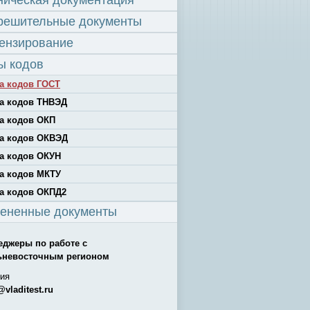
ническая документация
решительные документы
ензирование
ы кодов
а кодов ГОСТ
а кодов ТНВЭД
а кодов ОКП
а кодов ОКВЭД
а кодов ОКУН
а кодов МКТУ
а кодов ОКПД2
ененные документы
еджеры по работе с
ьневосточным регионом
ия
@vladitest.ru