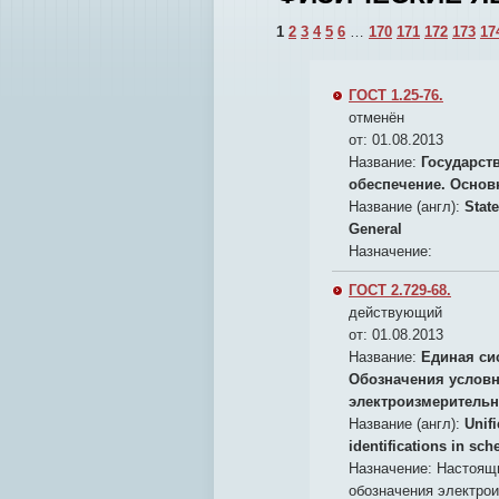
1
2
3
4
5
6
…
170
171
172
173
17
ГОСТ 1.25-76.
отменён
от: 01.08.2013
Название:
Государст
обеспечение. Осно
Название (англ):
Stat
General
Назначение:
ГОСТ 2.729-68.
действующий
от: 01.08.2013
Название:
Единая си
Обозначения условн
электроизмеритель
Название (англ):
Unif
identifications in sc
Назначение:
Настоящи
обозначения электро