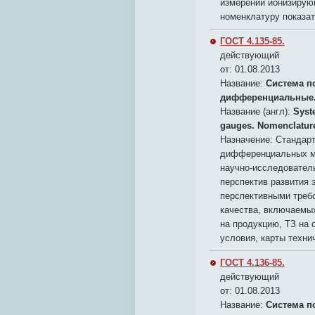
измерений ионизирую
номенклатуру показат
ГОСТ 4.135-85.
действующий
от: 01.08.2013
Название:
Система п
дифференциальные.
Название (англ):
Syste
gauges. Nomenclature
Назначение:
Стандарт
дифференциальных ма
научно-исследовател
перспектив развития 
перспективными требо
качества, включаемы
на продукцию, ТЗ на 
условия, карты техни
ГОСТ 4.136-85.
действующий
от: 01.08.2013
Название:
Система п