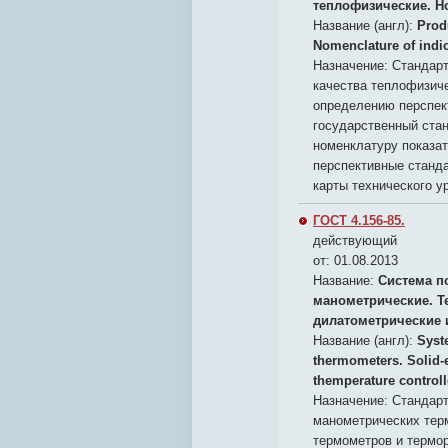
теплофизические. Н
Название (англ):
Prod
Nomenclature of indi
Назначение:
Стандарт
качества теплофизич
определению перспект
государственный стан
номенклатуру показа
перспективные станда
карты технического у
ГОСТ 4.156-85.
действующий
от: 01.08.2013
Название:
Система п
манометрические. Т
дилатометрические 
Название (англ):
Syst
thermometers. Solid-
themperature controll
Назначение:
Стандарт
манометрических тер
термометров и термор