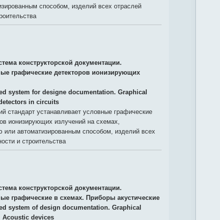
изированным способом, изделий всех отраслей
роительства
стема конструкторской документации.
ые графические детекторов ионизирующих
ied system for designe documentation. Graphical
etectors in circuits
й стандарт устанавливает условные графические
ров ионизирующих излучений на схемах,
 или автоматизированным способом, изделий всех
ости и строительства
стема конструкторской документации.
ые графические в схемах. Приборы акустические
ied system of design documentation. Graphical
 Acoustic devices