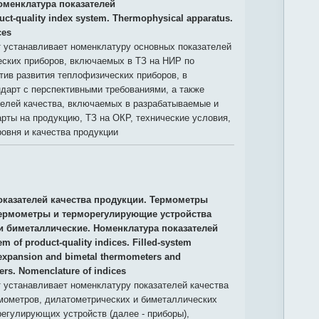
оменклатура показателей
uct-quality index system. Thermophysical apparatus.
ces
 устанавливает номенклатуру основных показателей
еских приборов, включаемых в ТЗ на НИР по
ив развития теплофизических приборов, в
дарт с перспективными требованиями, а также
телей качества, включаемых в разрабатываемые и
рты на продукцию, ТЗ на ОКР, технические условия,
ровня и качества продукции
оказателей качества продукции. Термометры
ермометры и терморегулирующие устройства
и биметаллические. Номенклатура показателей
em of product-quality indices. Filled-system
expansion and bimetal thermometers and
ers. Nomenclature of indices
 устанавливает номенклатуру показателей качества
мометров, дилатометрических и биметаллических
егулирующих устройств (далее - приборы),