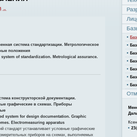
Тех
4
→
Раз
Лиц
Баз
Баз
венная система стандартизации. Метрологическое
Баз
вные положения
Баз
e system of standardization. Metrological assurance.
Баз
Баз
Баз
Баз
Отм
стема конструкторской документации.
ые графические в схемах. Приборы
Мен
ные
Дал
ied system for design documentation. Graphic
Ксен
hemes. Electromeasuring apparatus
23
й стандарт устанавливает условные графические
измерительных приборов на схемах, выполняемых