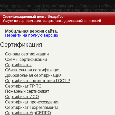
Warning
: session_start(): open(/mnt/ramdisk/tmp/sess_rbc5ak
/usr/home/www_icod52/htdocs/wp-content/plugins/mcc/mcc.ph
Сертификационный центр ВладиТест
Услуги по сертификации, оформлению деклараций и лицензий
Мобильная версия сайта.
Перейти на полную версию
Сертификация
Основы сертификации
Схемы сертификации
Сертификаты
Обязательная сертификация
Добровольная сертификация
Сертификат соответствия ГОСТ Р
Сертификат ТР ТС
Пожарный сертификат
Сертификат ИСО
Сертификат происхождения
Сертификат Техрегламента
Сертификат УкрСЕПРО