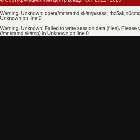
Warning
: Unknown: open(/mnt/ramdisk/tmp/sess_rbc5akjn0cmq
Unknown
on line
0
Warning
: Unknown: Failed to write session data (files). Please v
(/mnt/ramdisk/tmp) in
Unknown
on line
0