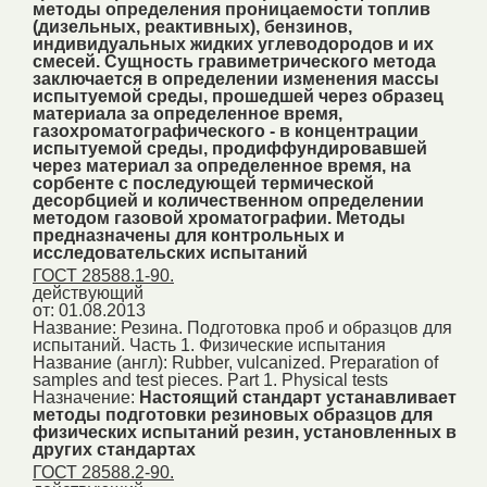
методы определения проницаемости топлив
(дизельных, реактивных), бензинов,
индивидуальных жидких углеводородов и их
смесей. Сущность гравиметрического метода
заключается в определении изменения массы
испытуемой среды, прошедшей через образец
материала за определенное время,
газохроматографического - в концентрации
испытуемой среды, продиффундировавшей
через материал за определенное время, на
сорбенте с последующей термической
десорбцией и количественном определении
методом газовой хроматографии. Методы
предназначены для контрольных и
исследовательских испытаний
ГОСТ 28588.1-90.
действующий
от: 01.08.2013
Название:
Резина. Подготовка проб и образцов для
испытаний. Часть 1. Физические испытания
Название (англ):
Rubber, vulcanized. Preparation of
samples and test pieces. Part 1. Physical tests
Назначение:
Настоящий стандарт устанавливает
методы подготовки резиновых образцов для
физических испытаний резин, установленных в
других стандартах
ГОСТ 28588.2-90.