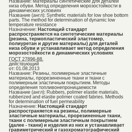
Название:
Материалы синтетические для деталей
низа обуви. Метод определения морозостойкости в
динамических условиях
Название (англ):
Synthetic materials for low shoe bottom
parts. The method for determination of dynamic low
temperature resistance
Назначение:
Настоящий стандарт
распространяется на синтетические материалы
(резина, термопластический эластомер,
полиуретан и другие материалы) для деталей
низа обуви и устанавливает метод определения
морозостойкости в динамических условиях
ГОСТ 27896-88.
действующий
от: 01.08.2013
Название:
Резины, полимерные эластичные
материалы, прорезиненные ткани и ткани с
полимерным эластичным покрытием. Методы
определения топливонепроницаемости
Название (англ):
Rubbers, polimer elastie materials,
rubberized and elastie polimer coated fabries. Methods
for determination of fuel permeability
Назначение:
Настоящий стандарт
распространяется на резины, полимерные
эластичные материалы, прорезиненные ткани,
ткани с полимерным эластичным покрытием
(далее - ткани) и изделия из них и устанавливает
гравиметрический и газохроматографический