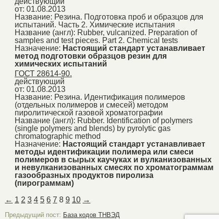
действующий
от: 01.08.2013
Название:
Резина. Подготовка проб и образцов для
испытаний. Часть 2. Химические испытания
Название (англ):
Rubber, vulcanized. Preparation of
samples and test pieces. Part 2. Chemical tests
Назначение:
Настоящий стандарт устанавливает
метод подготовки образцов резин для
химических испытаний
ГОСТ 28614-90.
действующий
от: 01.08.2013
Название:
Резина. Идентификация полимеров
(отдельных полимеров и смесей) методом
пиролитической газовой хроматографии
Название (англ):
Rubber. Identification of polymers
(single polymers and blends) by pyrolytic gas
chromatographic method
Назначение:
Настоящий стандарт устанавливает
методы идентификации полимера или смеси
полимеров в сырых каучуках и вулканизованных
и невулканизованных смесях по хроматограммам
газообразных продуктов пиролиза
(пирограммам)
←
1
2
3
4
5
6
7
8
9
10
→
Предыдущий пост:
База кодов ТНВЭД