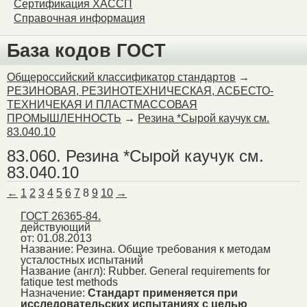
Сертификация ХАССП
Справочная информация
База кодов ГОСТ
Общероссийский классификатор стандартов
→
РЕЗИНОВАЯ, РЕЗИНОТЕХНИЧЕСКАЯ, АСБЕСТО-
ТЕХНИЧЕКАЯ И ПЛАСТМАССОВАЯ
ПРОМЫШЛЕННОСТЬ
→
Резина *Сырой каучук см.
83.040.10
83.060. Резина *Сырой каучук см.
83.040.10
←
1
2
3
4
5
6
7
8
9
10
→
ГОСТ 26365-84.
действующий
от: 01.08.2013
Название:
Резина. Общие требования к методам
усталостных испытаний
Название (англ):
Rubber. General requirements for
fatique test methods
Назначение:
Стандарт применяется при
исследовательских испытаниях с целью