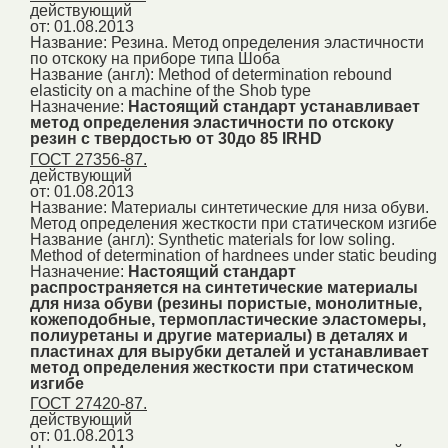
действующий
от: 01.08.2013
Название:
Резина. Метод определения эластичности
по отскоку на приборе типа Шоба
Название (англ):
Method of determination rebound
elasticity on a machine of the Shob type
Назначение:
Настоящий стандарт устанавливает
метод определения эластичности по отскоку
резин с твердостью от 30до 85 IRHD
ГОСТ 27356-87.
действующий
от: 01.08.2013
Название:
Материалы синтетические для низа обуви.
Метод определения жесткости при статическом изгибе
Название (англ):
Synthetic materials for low soling.
Method of determination of hardnees under static beuding
Назначение:
Настоящий стандарт
распространяется на синтетические материалы
для низа обуви (резины пористые, монолитные,
кожеподобные, термопластические эластомеры,
полиуретаны и другие материалы) в деталях и
пластинах для вырубки деталей и устанавливает
метод определения жесткости при статическом
изгибе
ГОСТ 27420-87.
действующий
от: 01.08.2013