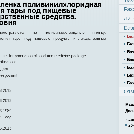
Тех
 Пленка поливинилхлоридная
ия тары под пищевые
Раз
арственные средства.
Лиц
ловия
Баз
ространяется на поливинилхлоридную пленку,
Баз
вления тары под пищевые продукты и лекарственные
Баз
Баз
film for production of food and medicine package.
Баз
ifications
Баз
ндарт
Баз
ствующий
Баз
8.2013
Отм
8.2013
Мен
3.1989
Дал
1.1990
Ксен
23
5.2013