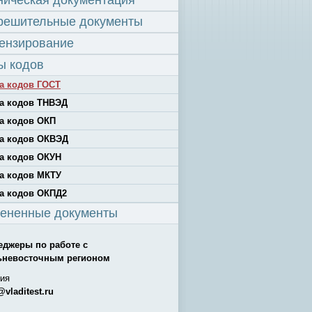
ническая документация
решительные документы
ензирование
ы кодов
а кодов ГОСТ
а кодов ТНВЭД
а кодов ОКП
а кодов ОКВЭД
а кодов ОКУН
а кодов МКТУ
а кодов ОКПД2
ененные документы
еджеры по работе с
ьневосточным регионом
ия
@vladitest.ru