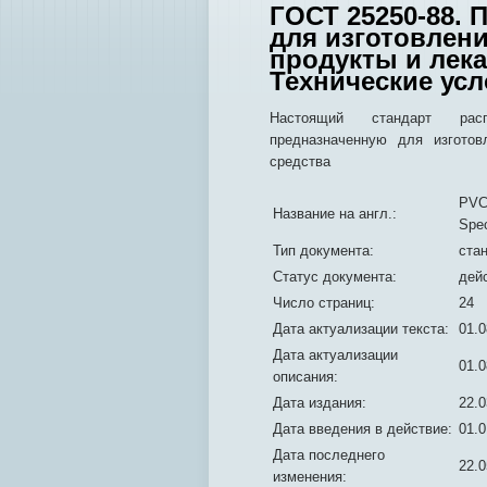
ГОСТ 25250-88.
для изготовлен
продукты и лек
Технические ус
Настоящий стандарт расп
предназначенную для изгото
средства
PVC 
Название на англ.:
Spec
Тип документа:
ста
Статус документа:
дей
Число страниц:
24
Дата актуализации текста:
01.0
Дата актуализации
01.0
описания:
Дата издания:
22.0
Дата введения в действие:
01.0
Дата последнего
22.0
изменения: