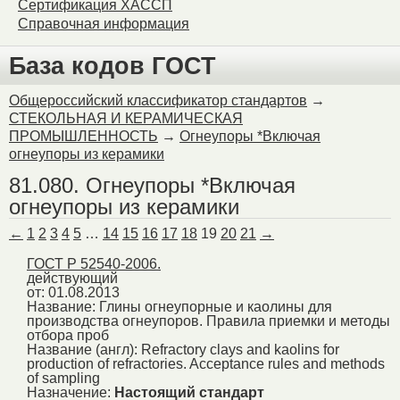
Сертификация ХАССП
Справочная информация
База кодов ГОСТ
Общероссийский классификатор стандартов
→
СТЕКОЛЬНАЯ И КЕРАМИЧЕСКАЯ
ПРОМЫШЛЕННОСТЬ
→
Огнеупоры *Включая
огнеупоры из керамики
81.080. Огнеупоры *Включая
огнеупоры из керамики
←
1
2
3
4
5
…
14
15
16
17
18
19
20
21
→
ГОСТ Р 52540-2006.
действующий
от: 01.08.2013
Название:
Глины огнеупорные и каолины для
производства огнеупоров. Правила приемки и методы
отбора проб
Название (англ):
Refractory clays and kaolins for
production of refractories. Acceptance rules and methods
of sampling
Назначение:
Настоящий стандарт