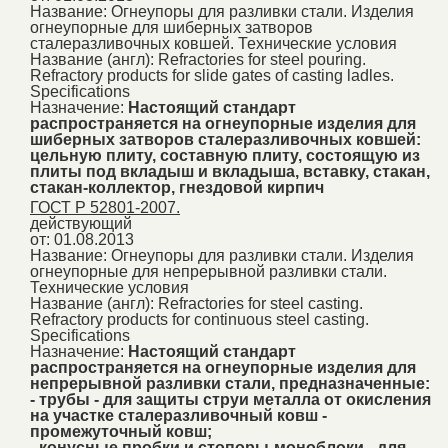
Название:
Огнеупоры для разливки стали. Изделия
огнеупорные для шиберных затворов
сталеразливочных ковшей. Технические условия
Название (англ):
Refractories for steel pouring.
Refractory products for slide gates of casting ladles.
Specifications
Назначение:
Настоящий стандарт
распространяется на огнеупорные изделия для
шиберных затворов сталеразливочных ковшей:
цельную плиту, составную плиту, состоящую из
плиты под вкладыш и вкладыша, вставку, стакан,
стакан-коллектор, гнездовой кирпич
ГОСТ Р 52801-2007.
действующий
от: 01.08.2013
Название:
Огнеупоры для разливки стали. Изделия
огнеупорные для непрерывной разливки стали.
Технические условия
Название (англ):
Refractories for steel casting.
Refractory products for continuous steel casting.
Specifications
Назначение:
Настоящий стандарт
распространяется на огнеупорные изделия для
непрерывной разливки стали, предназначенные:
- трубы - для защиты струи металла от окисления
на участке сталеразливочный ковш -
промежуточный ковш;
- конусные пробки и стопоры-моноблоки - для