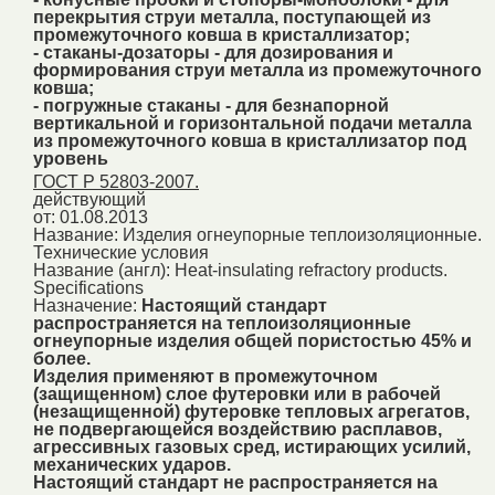
перекрытия струи металла, поступающей из
промежуточного ковша в кристаллизатор;
- стаканы-дозаторы - для дозирования и
формирования струи металла из промежуточного
ковша;
- погружные стаканы - для безнапорной
вертикальной и горизонтальной подачи металла
из промежуточного ковша в кристаллизатор под
уровень
ГОСТ Р 52803-2007.
действующий
от: 01.08.2013
Название:
Изделия огнеупорные теплоизоляционные.
Технические условия
Название (англ):
Heat-insulating refractory products.
Specifications
Назначение:
Настоящий стандарт
распространяется на теплоизоляционные
огнеупорные изделия общей пористостью 45% и
более.
Изделия применяют в промежуточном
(защищенном) слое футеровки или в рабочей
(незащищенной) футеровке тепловых агрегатов,
не подвергающейся воздействию расплавов,
агрессивных газовых сред, истирающих усилий,
механических ударов.
Настоящий стандарт не распространяется на