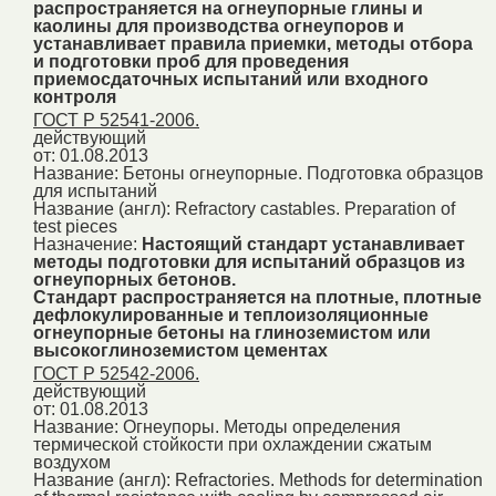
распространяется на огнеупорные глины и
каолины для производства огнеупоров и
устанавливает правила приемки, методы отбора
и подготовки проб для проведения
приемосдаточных испытаний или входного
контроля
ГОСТ Р 52541-2006.
действующий
от: 01.08.2013
Название:
Бетоны огнеупорные. Подготовка образцов
для испытаний
Название (англ):
Refractory castables. Preparation of
test pieces
Назначение:
Настоящий стандарт устанавливает
методы подготовки для испытаний образцов из
огнеупорных бетонов.
Стандарт распространяется на плотные, плотные
дефлокулированные и теплоизоляционные
огнеупорные бетоны на глиноземистом или
высокоглиноземистом цементах
ГОСТ Р 52542-2006.
действующий
от: 01.08.2013
Название:
Огнеупоры. Методы определения
термической стойкости при охлаждении сжатым
воздухом
Название (англ):
Refractories. Methods for determination