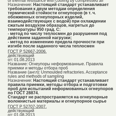
of thermal resistance with cooling by compressed air
Назначение:
Настоящий стандарт устанавливает
требования к двум методам определения
термической стойкости огнеупоров (в т. ч.
обожженных огнеупорных изделий,
взаимодействующих с водой) при охлаждении
сжатым воздухом образцов, нагретых до
температуры 950 град. C:
- метод по числу теплосмен до разрушения под
действием заданной нагрузки;
- метод по изменению предела прочности при
изгибе после заданного числа теплосмен
ГОСТ Р 52667-2006.
действующий
от: 01.08.2013
Название:
Огнеупоры неформованные. Правила
приемки и методы отбора проб
Название (англ):
Unmoulded refractories. Acceptance
rules and methods of sampling
Назначение:
Настоящий стандарт устанавливает
правила приемки, методы отбора и подготовки
проб для испытаний неформованных огнеупоров
по ГОСТ 28874.
Стандарт не распространяется на огнеупорные
волокнистые материалы и огнеупорное сырье
ГОСТ Р 52707-2007.
действующий
от: 01.08.2013