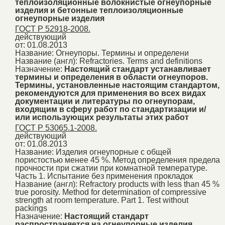
теплоизоляционные волокнистые огнеупорные
изделия и бетонные теплоизоляционные
огнеупорные изделия
ГОСТ Р 52918-2008.
действующий
от: 01.08.2013
Название:
Огнеупоры. Термины и определени
Название (англ):
Refractories. Terms and definitions
Назначение:
Настоящий стандарт устанавливает
термины и определения в области огнеупоров.
Термины, установленные настоящим стандартом,
рекомендуются для применения во всех видах
документации и литературы по огнеупорам,
входящим в сферу работ по стандартизации и/
или использующих результаты этих работ
ГОСТ Р 53065.1-2008.
действующий
от: 01.08.2013
Название:
Изделия огнеупорные с общей
пористостью менее 45 %. Метод определения предела
прочности при сжатии при комнатной температуре.
Часть 1. Испытание без применения прокладок
Название (англ):
Refractory products with less than 45 %
true porosity. Method for determination of compressive
strength at room temperature. Part 1. Test without
packings
Назначение:
Настоящий стандарт
распространяется на огнеупорные изделия