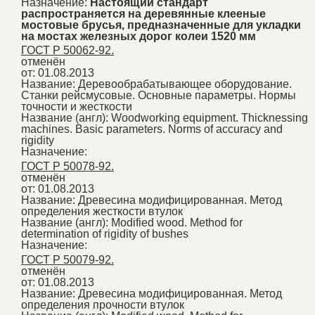
Назначение:
Настоящий стандарт
распространяется на деревянные клееные
мостовые брусья, предназначенные для укладки
на мостах железных дорог колеи 1520 мм
ГОСТ Р 50062-92.
отменён
от: 01.08.2013
Название:
Деревообрабатывающее оборудование.
Станки рейсмусовые. Основные параметры. Нормы
точности и жесткости
Название (англ):
Woodworking equipment. Thicknessing
machines. Basic parameters. Norms of accuracy and
rigidity
Назначение:
ГОСТ Р 50078-92.
отменён
от: 01.08.2013
Название:
Древесина модифицированная. Метод
определения жесткости втулок
Название (англ):
Modified wood. Method for
determination of rigidity of bushes
Назначение:
ГОСТ Р 50079-92.
отменён
от: 01.08.2013
Название:
Древесина модифицированная. Метод
определения прочности втулок