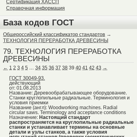
Сертификация ХАССП
Справочная информация
База кодов ГОСТ
Общероссийский классификатор стандартов
→
ТЕХНОЛОГИЯ ПЕРЕРАБОТКА ДРЕВЕСИНЫ
79. ТЕХНОЛОГИЯ ПЕРЕРАБОТКА
ДРЕВЕСИНЫ
←
1
2
3
4
5
…
34
35
36
37
38
39
40
41
42
43
→
ГОСТ 30049-93.
действующий
от: 01.08.2013
Название:
Деревообрабатывающее оборудование.
Станки круглопильные радиальные. Терминология и
условия приемки
Название (англ):
Woodworking machines. Radial
circular saws. Terminology and acceptance conditions
Назначение:
Настоящий стандарт
распространяется на круглопильные радиальные
станки и устанавливает термины на основные
детали и узлы станков, а также условия
испытаний станков (проверки геометрических