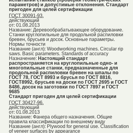
параметров) и допустимые отклонения. Стандарт
пригоден для целей сертификации
ГОСТ 30091-93.
действующий
от: 01.08.2013
Название:
Деревообрабатывающее оборудование.
Станки круглопильные для продольной распиловки
бревен, брусьев и досок. Основные параметры.
Нормы точности
Название (англ):
Woodworking machines. Circular rip
saws. Basic parameters. Standards of accuracy
Назначение:
Настоящий стандарт
распространяется на круглопильные одно- и
многопильные станки, предназначенные для
продольной распиловки бревен на шпалы по
ГОСТ 78, ГОСТ 8993 и брусья по ГОСТ 8816,
ГОСТ8992, брусьев на доски по ГОСТ 2695 и ГОСТ
8486, досок на заготовки по ГОСТ 7897 и ГОСТ
9685
Стандарт пригоден для целей сертификации
ГОСТ 30427-96.
действующий
от: 01.08.2013
Название:
Фанера общего назначения. Общие
правила классификации по внешнему виду
Название (англ):
Plywood for general use. Classification
of veneer surfaces by appearance