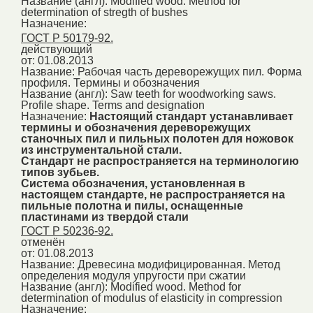
Название (англ):
Modified wood. Method for
determination of stregth of bushes
Назначение:
ГОСТ Р 50179-92.
действующий
от: 01.08.2013
Название:
Рабочая часть дереворежущих пил. Форма
профиля. Термины и обозначения
Название (англ):
Saw teeth for woodworking saws.
Profile shape. Terms and designation
Назначение:
Настоящий стандарт устанавливает
термины и обозначения дереворежущих
станочных пил и пильных полотен для ножовок
из инструментальной стали.
Стандарт не распространяется на терминологию
типов зубьев.
Система обозначения, установленная в
настоящем стандарте, не распространяется на
пильные полотна и пилы, оснащенные
пластинами из твердой стали
ГОСТ Р 50236-92.
отменён
от: 01.08.2013
Название:
Древесина модифицированная. Метод
определения модуля упругости при сжатии
Название (англ):
Modified wood. Method for
determination of modulus of elasticity in compression
Назначение: