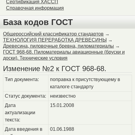
Сертификация ХАССП
Справочная информация
База кодов ГОСТ
Общероссийский классификатор стандартов
→
ТЕХНОЛОГИЯ ПЕРЕРАБОТКА ДРЕВЕСИНЫ
→
Древесина, пиловочные бревна, пиломатериалы
→
ГОСТ 968-68. Пиломатериалы авиационные (бруски и
доски). Технические условия
Изменение №2 к ГОСТ 968-68.
Тип документа:
поправка к присутствующему в
каталоге стандарту
Статус документа:
неизвестно
Дата
15.01.2008
актуализации
текста:
Дата введения в
01.06.1988