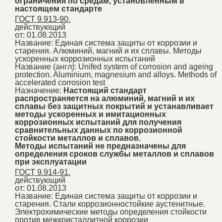
ограничения по средам, установленным в
настоящем стандарте
ГОСТ 9.913-90.
действующий
от: 01.08.2013
Название:
Единая система защиты от коррозии и
старения. Алюминий, магний и их сплавы. Методы
ускоренных коррозионных испытаний
Название (англ):
Unifed system of corrosion and ageing
protection. Aluminium, magnesium and alloys. Methods of
accelerated corrosion test
Назначение:
Настоящий стандарт
распространяется на алюминий, магний и их
сплавы без защитных покрытий и устанавливает
методы ускоренных и имитационных
коррозионных испытаний для получения
сравнительных данных по коррозионной
стойкости металлов и сплавов.
Методы испытаний не предназначены для
определения сроков службы металлов и сплавов
при эксплуатации
ГОСТ 9.914-91.
действующий
от: 01.08.2013
Название:
Единая система защиты от коррозии и
старения. Стали коррозионностойкие аустенитные.
Электрохимические методы определения стойкости
против межкристаллитной коррозии