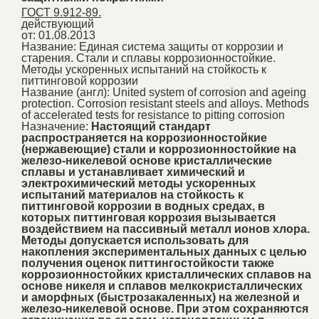
ГОСТ 9.912-89.
действующий
от: 01.08.2013
Название:
Единая система защиты от коррозии и
старения. Стали и сплавы коррозионностойкие.
Методы ускоренных испытаний на стойкость к
питтинговой коррозии
Название (англ):
United system of corrosion and ageing
protection. Corrosion resistant steels and alloys. Methods
of accelerated tests for resistance to pitting corrosion
Назначение:
Настоящий стандарт
распространяется на коррозионностойкие
(нержавеющие) стали и коррозионностойкие на
железо-никелевой основе кристаллические
сплавы и устанавливает химический и
электрохимический методы ускоренных
испытаний материалов на стойкость к
питтинговой коррозии в водных средах, в
которых питтинговая коррозия вызывается
воздействием на пассивный металл ионов хлора.
Методы допускается использовать для
накопления экспериментальных данных с целью
получения оценок питтингостойкости также
коррозионностойких кристаллических сплавов на
основе никеля и сплавов мелкокристаллических
и аморфных (быстрозакаленных) на железной и
железо-никелевой основе. При этом сохраняются