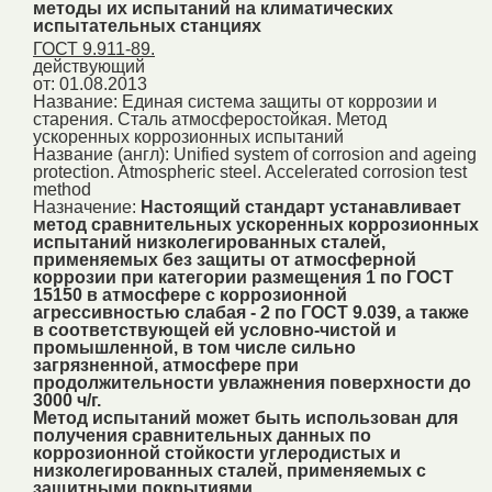
методы их испытаний на климатических
испытательных станциях
ГОСТ 9.911-89.
действующий
от: 01.08.2013
Название:
Единая система защиты от коррозии и
старения. Сталь атмосферостойкая. Метод
ускоренных коррозионных испытаний
Название (англ):
Unified system of corrosion and ageing
protection. Atmospheric steel. Accelerated corrosion test
method
Назначение:
Настоящий стандарт устанавливает
метод сравнительных ускоренных коррозионных
испытаний низколегированных сталей,
применяемых без защиты от атмосферной
коррозии при категории размещения 1 по ГОСТ
15150 в атмосфере с коррозионной
агрессивностью слабая - 2 по ГОСТ 9.039, а также
в соответствующей ей условно-чистой и
промышленной, в том числе сильно
загрязненной, атмосфере при
продолжительности увлажнения поверхности до
3000 ч/г.
Метод испытаний может быть использован для
получения сравнительных данных по
коррозионной стойкости углеродистых и
низколегированных сталей, применяемых с
защитными покрытиями