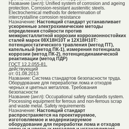
Название (англ):
Unified system of corrosion and ageing
protection. Corrosion-resistant austenitic steels.
Electrochemical methods for determination of
intercrystalline corrosion resistance
Назначение:
Настоящий стандарт устанавливает
ускоренные электрохимические методы
определения стойкости против
межкристаллитной коррозии коррозионностойких
сталей марок 08Х18Н10Т и 12Х18Н10Т:
потенциостатического травления (метод ПТ),
капельный (метод ПК-1), измерения потенциала
коррозии (метод ПК-2), потенциодинамической
реактивации (метод ПДР)
ГОСТ 12.2.055-81.
действующий
от: 01.08.2013
Название:
Система стандартов безопасности труда.
Оборудование для переработки лома и отходов
черных и цветных металлов. Требования
безопасности
Название (англ):
Occupational safety standards system.
Processing equipment for ferrous and non-ferrous scrap
and waste metal. Safety requirements
Назначение:
Настоящий стандарт
распространяется на проектируемое,
изготовляемое и модернизируемое
оборудование для переработки лома и отходов
черных и цветных металлов и устанавливает