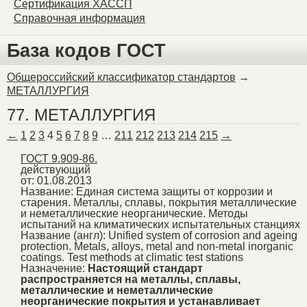
Сертификация ХАССП
Справочная информация
База кодов ГОСТ
Общероссийский классификатор стандартов
→
МЕТАЛЛУРГИЯ
77. МЕТАЛЛУРГИЯ
←
1
2
3
4
5
6
7
8
9
…
211
212
213
214
215
→
ГОСТ 9.909-86.
действующий
от: 01.08.2013
Название:
Единая система защиты от коррозии и
старения. Металлы, сплавы, покрытия металлические
и неметаллические неорганические. Методы
испытаний на климатических испытательных станциях
Название (англ):
Unified system of corrosion and ageing
protection. Metals, alloys, metal and non-metal inorganic
coatings. Test methods at climatic test stations
Назначение:
Настоящий стандарт
распространяется на металлы, сплавы,
металлические и неметаллические
неорганические покрытия и устанавливает