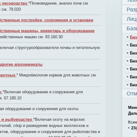
Тех
 и лесоводство
*Почвоведение, анализ почв см.
Раз
 см. 79.020
Лиц
йственные постройки, сооружения и установки
Баз
яйственные машины, инвентарь и оборудование
зяйственных машин см. 83.160.30
Баз
Баз
ключая структурообразователи почвы и питательную
Баз
Баз
 другие агрохимикаты
Баз
животных
* Микробиология кормов для животных см.
Баз
Баз
во
*Включая оборудование и сооружения для
Отм
. 67.180.10
Мен
ая оборудование и сооружения для охоты
Дал
о и рыбоводство
*Включая охоту на морских
Ксен
тилий, сбор и разведение водных моллюсков и
23
ктов, оборудование и сооружения для рыболовства и