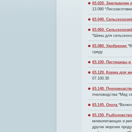
65.020. Земледелие
13.080 *Лесозаготовки
65.040. Сельскохозя
65.060. Сельскохоз
*Шины для сельскохо
65.080. Удобрения
*В
среду
65.100. Пестициды и
65.120. Корма для 
07.100.30
65.140. Пчеловодст
пчеловодства *Мед см
65.145. Охота
*Включ
65.150. Рыболовств
млекопитающих и реп
других морских проду