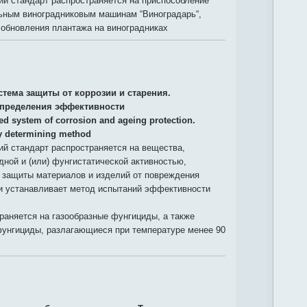
й стандарт распространяется на приспособление
ьным виноградниковым машинам “Виноградарь“,
 обновления плантажа на виноградниках
стема защиты от коррозии и старения.
определения эффективности
ied system of corrosion and ageing protection.
cy determining method
й стандарт распространяется на вещества,
ной и (или) фунгистатической активностью,
 защиты материалов и изделий от повреждения
и устанавливает метод испытаний эффективности
раняется на газообразные фунгициды, а также
унгициды, разлагающиеся при температуре менее 90