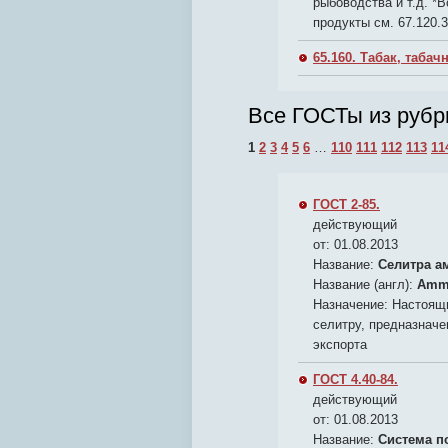
рыбоводства и т.д. *
продукты см. 67.120.
65.160. Табак, таба
Все ГОСТы из рубр
1
2
3
4
5
6
…
110
111
112
113
11
ГОСТ 2-85.
действующий
от: 01.08.2013
Название:
Селитра а
Название (англ):
Ammo
Назначение:
Настоящи
селитру, предназначе
экспорта
ГОСТ 4.40-84.
действующий
от: 01.08.2013
Название:
Система п