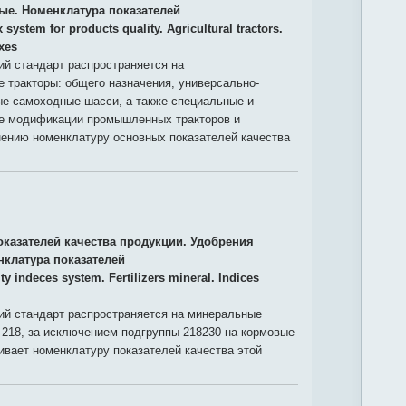
ые. Номенклатура показателей
 system for products quality. Agricultural tractors.
xes
й стандарт распространяется на
 тракторы: общего назначения, универсально-
ые самоходные шасси, а также специальные и
е модификации промышленных тракторов и
нению номенклатуру основных показателей качества
оказателей качества продукции. Удобрения
клатура показателей
ty indeces system. Fertilizers mineral. Indices
й стандарт распространяется на минеральные
 218, за исключением подгруппы 218230 на кормовые
вает номенклатуру показателей качества этой