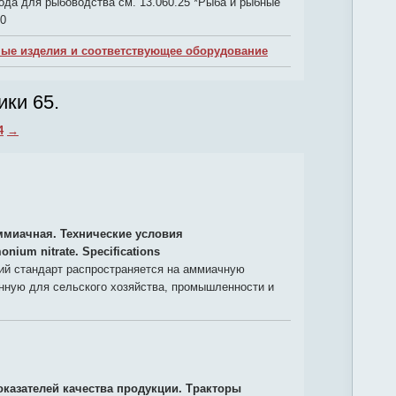
Вода для рыбоводства см. 13.060.25 *Рыба и рыбные
30
чные изделия и соответствующее оборудование
ики 65.
4
→
ммиачная. Технические условия
nium nitrate. Specifications
й стандарт распространяется на аммиачную
нную для сельского хозяйства, промышленности и
оказателей качества продукции. Тракторы