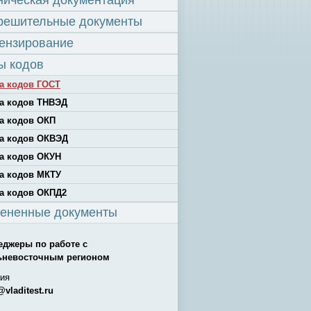
ническая документация
решительные документы
ензирование
ы кодов
а кодов ГОСТ
а кодов ТНВЭД
а кодов ОКП
а кодов ОКВЭД
а кодов ОКУН
а кодов МКТУ
а кодов ОКПД2
ененные документы
еджеры по работе с
ьневосточным регионом
ия
@vladitest.ru