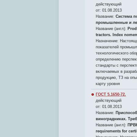
действующий
от: 01.08.2013
Название:
Система п
промышленные и ле
Название (англ):
Produ
tractors. Index nomen
Назначение:
Настоящи
показателей промышл
технологического об
определению перспект
стандарты с перспект
включаемых в разраб
продукцию, ТЗ на опы
карту уровня
ГОСТ 5.1650-72.
действующий
от: 01.08.2013
Название:
Приспособ
виноградниках. Тре
Название (англ):
ПРВН
requirements for cert