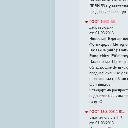
Назначение:
Настоящи
ПРВН-53 к универсал
предназначенное для
ГОСТ 9.803-88.
действующий
от: 01.08.2013
Название:
Единая си
Фунгициды. Метод 
Название (англ):
Unif
Fungicides. Efficien
Назначение:
Настоящи
обладающие фунгицид
предназначенные для
плесневыми грибами 
фунгицидов.
Стандарт не распрост
водонерастворимые ф
град. С
ГОСТ 12.2.002.1-91.
утратил силу в РФ
от: 01.08.2013