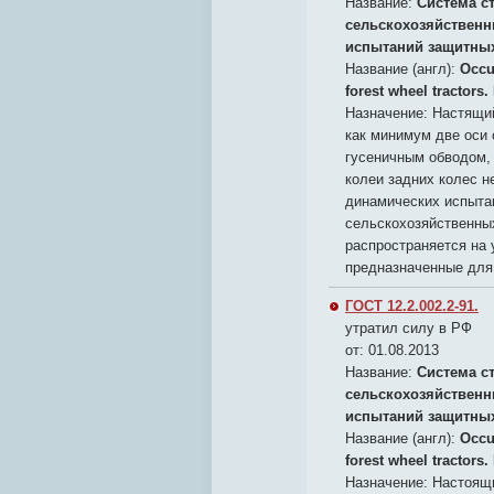
Название:
Система с
сельскохозяйственн
испытаний защитных
Название (англ):
Occu
forest wheel tractors.
Назначение:
Настящий
как минимум две оси 
гусеничным обводом, т
колеи задних колес н
динамических испыта
сельскохозяйственных
распространяется на 
предназначенные для
ГОСТ 12.2.002.2-91.
утратил силу в РФ
от: 01.08.2013
Название:
Система с
сельскохозяйственн
испытаний защитных
Название (англ):
Occu
forest wheel tractors.
Назначение:
Настоящи