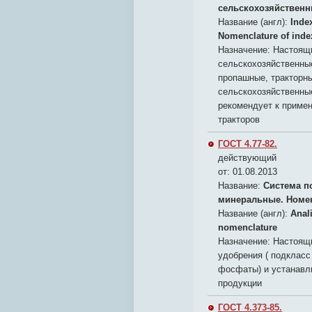
сельскохозяйственн
Название (англ):
Index
Nomenclature of inde
Назначение:
Настоящи
сельскохозяйственные
пропашные, тракторн
сельскохозяйственны
рекомендует к приме
тракторов
ГОСТ 4.77-82.
действующий
от: 01.08.2013
Название:
Система п
минеральные. Номен
Название (англ):
Anali
nomenclature
Назначение:
Настоящи
удобрения ( подкласс
фосфаты) и устанавли
продукции
ГОСТ 4.373-85.