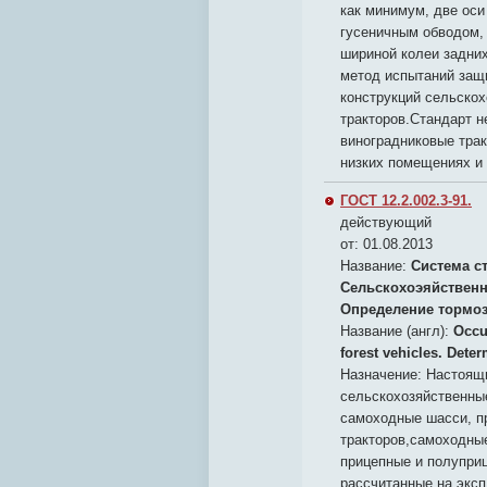
как минимум, две оси
гусеничным обводом, т
шириной колеи задних
метод испытаний защ
конструкций сельско
тракторов.Стандарт н
виноградниковые трак
низких помещениях и
ГОСТ 12.2.002.3-91.
действующий
от: 01.08.2013
Название:
Система с
Сельскохоэяйственн
Определение тормоз
Название (англ):
Occu
forest vehicles. Dete
Назначение:
Настоящи
сельскохозяйственные
самоходные шасси, 
тракторов,самоходны
прицепные и полупри
рассчитанные на эксп