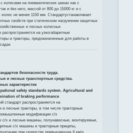
 с колесами на пневматических шинах как с
ак и без него, массой от 800 до 15000 кг и с
 колес не менее 1150 мм. Стандартустанавливает
итных свойств при статическом нагружении защитных
хозяйственных и лесных колесных
е распространяется на узкогабаритные
торы и тракторы, предназначенные для работы в
 садах
тандартов безопасности труда.
ые и лесные транспортные средства.
ных характеристик
pational safety standards system. Agricultural and
rmination of braking performance
й стандарт распространяется на
 и лесные тракторы, в том числе тракторные
промышленные модификации с/х
е с/х и лесные машины, полунавесные, монтируемые,
цепные с/х машины и тракторные прицепы,
луатацию при скоростях превышающих 6 км/ч .