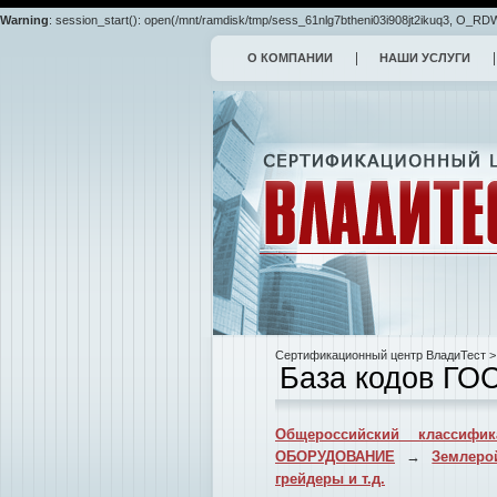
Warning
: session_start(): open(/mnt/ramdisk/tmp/sess_61nlg7btheni03i908jt2ikuq3, O_RDWR
О КОМПАНИИ
НАШИ УСЛУГИ
Сертификационный центр ВладиТест
>
База кодов ГО
Общероссийский классифик
ОБОРУДОВАНИЕ
→
Землеро
грейдеры и т.д.