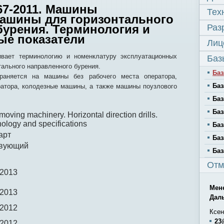
67-2011. Машины
Тех
ашины для горизонтального
бурения. Терминология и
Раз
ые показатели
Лиц
ивает терминологию и номенклатуру эксплуатационных
Баз
тального направленного бурения.
Баз
раняется на машины без рабочего места оператора,
Баз
атора, колодезные машины, а также машины поузлового
Баз
Баз
moving machinery. Horizontal direction drills.
ology and specifications
Баз
арт
Баз
твующий
Баз
Отм
.2013
Мен
.2013
Дал
.2012
Ксен
23
.2012