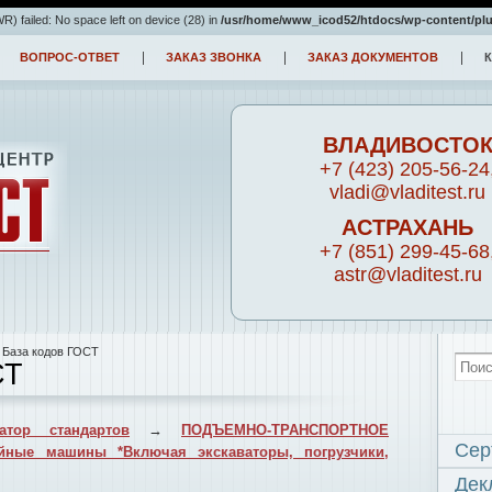
) failed: No space left on device (28) in
/usr/home/www_icod52/htdocs/wp-content/pl
ВОПРОС-ОТВЕТ
ЗАКАЗ ЗВОНКА
ЗАКАЗ ДОКУМЕНТОВ
ВЛАДИВОСТО
+7 (423) 205-56-24
vladi@vladitest.ru
АСТРАХАНЬ
+7 (851) 299-45-68
astr@vladitest.ru
 База кодов ГОСТ
СТ
атор стандартов
→
ПОДЪЕМНО-ТРАНСПОРТНОЕ
Сер
йные машины *Включая экскаваторы, погрузчики,
Дек