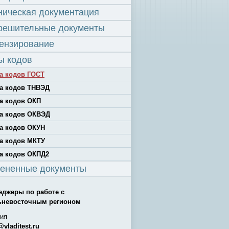
ническая документация
решительные документы
ензирование
ы кодов
а кодов ГОСТ
а кодов ТНВЭД
а кодов ОКП
а кодов ОКВЭД
а кодов ОКУН
а кодов МКТУ
а кодов ОКПД2
ененные документы
еджеры по работе с
ьневосточным регионом
ия
@vladitest.ru