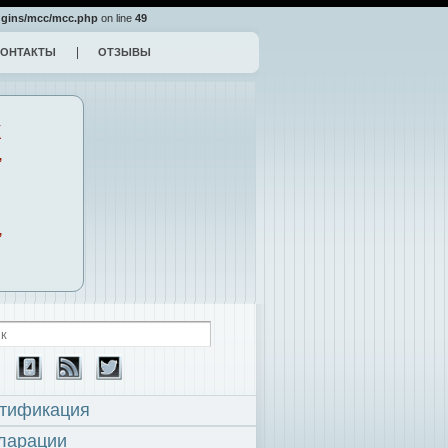
ugins/mcc/mcc.php
on line
49
КОНТАКТЫ
ОТЗЫВЫ
К
,
,
тификация
ларации