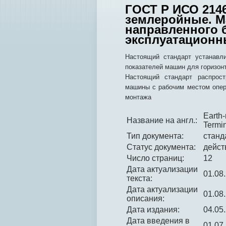
ГОСТ Р ИСО 214
землеройные. М
направленного 
эксплуатационн
Настоящий стандарт устанавл
показателей машин для горизон
Настоящий стандарт распрост
машины с рабочим местом опер
монтажа
Earth-
Название на англ.:
Termin
Тип документа:
станд
Статус документа:
дейс
Число страниц:
12
Дата актуализации
01.08
текста:
Дата актуализации
01.08
описания:
Дата издания:
04.05
Дата введения в
01.07